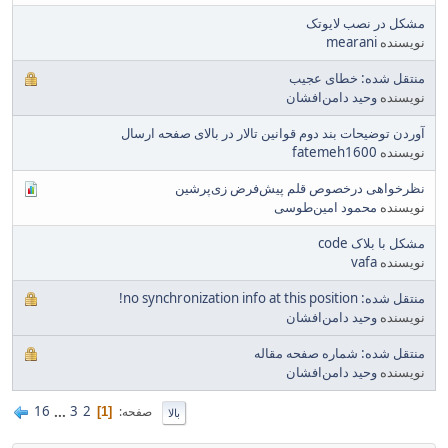
مشکل در نصب لایوتک
نویسنده
mearani
منتقل شده: خطای عجیب
نویسنده
وحید دامن‌افشان
آوردن توضیحات بند دوم قوانین تالار در بالای صفحه ارسال
نویسنده
fatemeh1600
نظرخواهی درخصوص قلم پیش‌فرض زی‌پرشین
نویسنده
محمود امین‌طوسی
مشکل با بلاک code
نویسنده
vafa
منتقل شده: no synchronization info at this position!
نویسنده
وحید دامن‌افشان
منتقل شده: شماره صفحه مقاله
نویسنده
وحید دامن‌افشان
16
...
3
2
صفحه
1
بالا