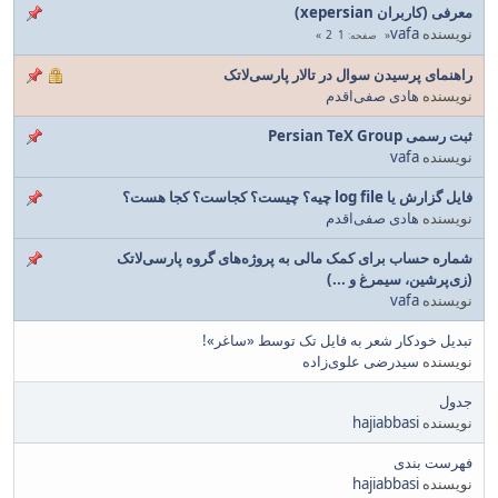
معرفی (کاربران xepersian)
نویسنده
vafa
2
1
صفحه
راهنمای پرسیدن سوال در تالار پارسی‌لاتک
نویسنده
هادی صفی‌اقدم
ثبت رسمی Persian TeX Group
نویسنده
vafa
فایل گزارش یا log file چیه؟ چیست؟ کجاست؟ کجا هست؟
نویسنده
هادی صفی‌اقدم
شماره حساب برای کمک مالی به پروژه‌های گروه پارسی‌لاتک
(زی‌پرشین، سیمرغ و ...)
نویسنده
vafa
تبدیل خودکار شعر به فایل تک توسط ‎«ساغر»!‏
نویسنده
سیدرضی علوی‌زاده
جدول
نویسنده
hajiabbasi
فهرست بندی
نویسنده
hajiabbasi