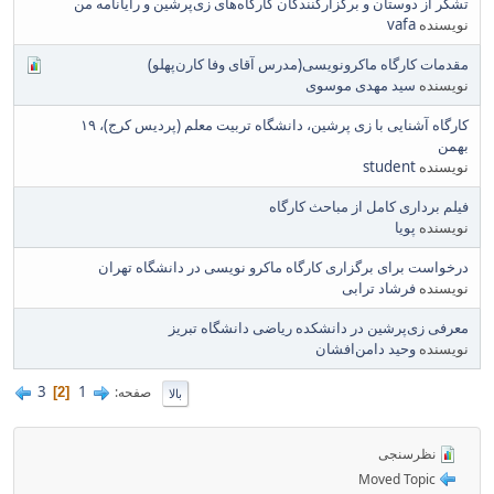
تشکر از دوستان و برگزارکنندگان کارگاه‌های زی‌پرشین و رایانامه من
نویسنده
vafa
مقدمات کارگاه ماکرونویسی(مدرس آقای وفا کارن‌پهلو)
نویسنده
سید مهدی موسوی
کارگاه آشنایی با زی پرشین، دانشگاه تربیت معلم (پردیس کرج)، ۱۹
بهمن
نویسنده
student
فیلم برداری کامل از مباحث کارگاه
نویسنده
پویا
درخواست برای برگزاری کارگاه ماکرو نویسی در دانشگاه تهران
نویسنده
فرشاد ترابی
معرفی زی‌پرشین در دانشکده ریاضی دانشگاه تبریز
نویسنده
وحید دامن‌افشان
3
1
صفحه
2
بالا
نظرسنجی
Moved Topic