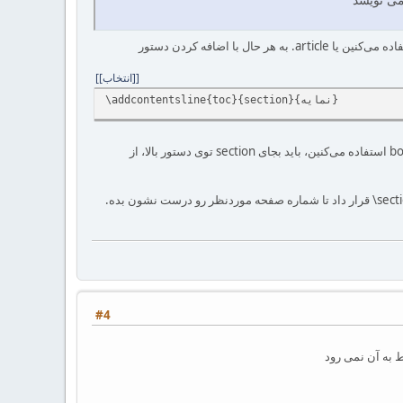
[انتخاب]
\addcontentsline{toc}{‎section‎}{نمایه}‎‎
‎ قبل از دستور ‎\printindex‎ می‌تونین کلمه نمایه رو توی فهرست مطالب داشته باشین. دقت کنین که اگه از کلاس ‎book‎ استفاده می‌کنین‏، باید بجای ‎section‎ توی دستور بالا‏، از
پ.ن۱: به طور کلی توی یه سند‏، دستور ‎‎\addcontentsline رو همیشه باید بعد از دستوراتی مثل *chapter\ و یا ‎\section*‎ قرار داد تا شماره صفحه موردنظر رو درست نشون بده.
#4
 به آن نمی رود