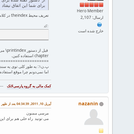
برای شما این اتفاق نیفتاد
Hero Member
تعریف محیط ‎theindex‎ در کلاس ‎book‎ و ‎article‎‏، توی ۲ خط با همدیگه فرق می‌کنن. من نمی‌دونم شما از ‎book‎ استفاده می‌کنین یا ‎article‎. به هر حال با اضافه کردن دستور ‎
ارسال: 2,107
کد
خارج شده است
‎chapter‎ استفاده کنین.
=====================
اما نمی‌دونم چرا موقع استفاده از دستور ‎\printindex‎‏، این دستور 
--
nazanin
آپریل 10, 2011, 04:34:39 بعد از ظهر
مرسی ممنون
می تونید راه حلی هم برای این