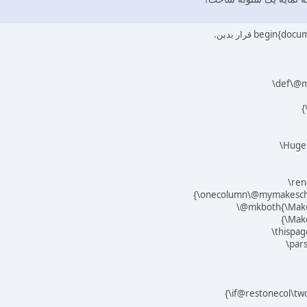
‎\def\@
‎{
‎\Huge 
‎\re
‎{‎‎\one‎column\@mymakescha
‎\@mkboth{\MakeUp
‎{\MakeUppe
‎\thispagesty
‎\parskip\z
‎%
‎
‎{\if@restonecol\two‎co