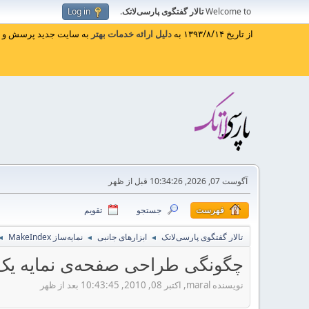
Welcome to
تالار گفتگوی پارسی‌لاتک
.
Log in
از تاریخ ۱۳۹۳/۸/۱۴ به
دلیل ارائه خدمات بهتر
به سایت جدید پرسش و پا
آگوست 07, 2026, 10:34:26 قبل از ظهر
فهرست
جستجو
تقویم
تالار گفتگوی پارسی‌لاتک
ابزارهای جانبی
نمایه‌ساز MakeIndex
◄
◄
◄
چگونگی طراحی صفحه‌ی نمایه یک‌
نویسنده maral, اکتبر 08, 2010, 10:43:45 بعد از ظهر