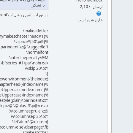
با تشکر
ارسال: 2,107
دستورات پایین رو قبل از begin{document} قرار بدین.
خارج شده است
‎\makeatletter‎
mymakeschapterhead#1{%‎
‎\vspace*{50‎\p@}%‎
\parindent \z@ \raggedleft‎
‎\normalfont‎
‎\interlinepenalty\@M‎
\bfseries #1\par\nobreak‎
‎\vskip ‎20‎\p@‎
}}
newenvironment{theindex}‎
pterhead{\indexname}%‎
percase\indexname}%‎
rcase\indexname}%‎
le{plain}\parindent\z@‎
@ \@plus‎ .‎3\p@\relax‎
‎\columnseprule \z@‎
%‎‎\columnsep 35\p@‎
‎\let\item\@idxitem}‎
lumn\else\clearpage\fi}‎
‎\makeatother‎