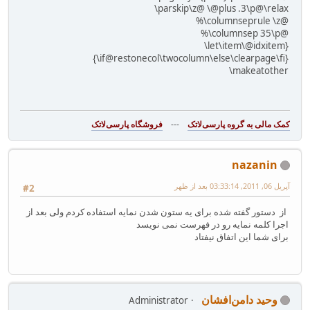
‎\parskip\z@ \@plus‎ .‎3\p@\relax‎
‎%‎\columnseprule \z@‎
‎%‎‎\columnsep 35\p@‎
‎\let\item\@idxitem}‎
‎{\if@restonecol\two‎column\else\clearpage\fi}‎
‎\makeatother‎
---
فروشگاه پارسی‌لاتک‎
nazanin
آپریل 06, 2011, 03:33:14 بعد از ظهر
#2
از دستور گفته شده برای یه ستون شدن نمایه استفاده کردم ولی بعد از
اجرا کلمه نمایه رو در فهرست نمی نویسد
برای شما این اتفاق نیفتاد
وحید دامن‌افشان
Administrator