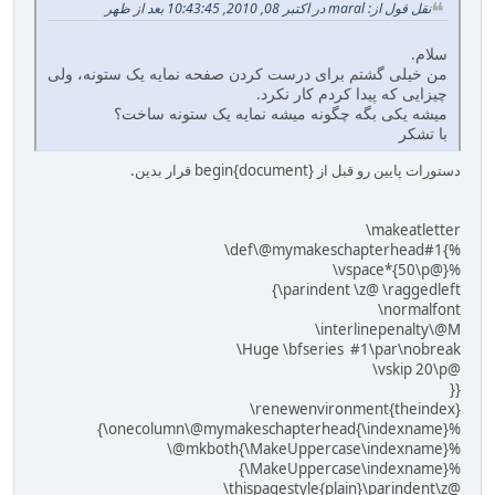
نقل قول از: maral در اکتبر 08, 2010, 10:43:45 بعد از ظهر
سلام.
من خیلی گشتم برای درست کردن صفحه نمایه یک ستونه، ولی
چیزایی که پیدا کردم کار نکرد.
میشه یکی بگه چگونه میشه نمایه یک ستونه ساخت؟
با تشکر
دستورات پایین رو قبل از begin{document} قرار بدین.
‎\makeatletter‎
‎\def\@mymakeschapterhead#1{%‎
‎\vspace*{50‎\p@}%‎
‎{\parindent \z@ \raggedleft‎
‎\normalfont‎
‎\interlinepenalty\@M‎
‎\Huge \bfseries #1\par\nobreak‎
‎\vskip ‎20‎\p@‎
}}
‎\renewenvironment{theindex}‎
‎{‎‎\one‎column\@mymakeschapterhead{\indexname}%‎
‎\@mkboth{\MakeUppercase\indexname}%‎
‎{\MakeUppercase\indexname}%‎
‎\thispagestyle{plain}\parindent\z@‎