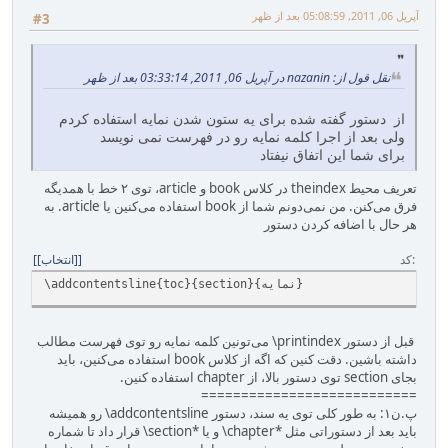
آپریل 06, 2011, 05:08:59 بعد از ظهر
#3
نقل قول از: nazanin در آپریل 06, 2011, 03:33:14 بعد از ظهر
از دستور گفته شده برای یه ستون شدن نمایه استفاده کردم
ولی بعد از اجرا کلمه نمایه رو در فهرست نمی نویسد
برای شما این اتفاق نیفتاد
تعریف محیط ‎theindex‎ در کلاس ‎book‎ و ‎article‎‏، توی ۲ خط با همدیگه
فرق می‌کنن. من نمی‌دونم شما از ‎book‎ استفاده می‌کنین یا ‎article‎. به
هر حال با اضافه کردن دستور ‎
کد
[انتخاب]
\addcontentsline{toc}{‎section‎}{نمایه}‎‎
‎ قبل از دستور ‎\printindex‎ می‌تونین کلمه نمایه رو توی فهرست مطالب
داشته باشین. دقت کنین که اگه از کلاس ‎book‎ استفاده می‌کنین‏، باید
بجای ‎section‎ توی دستور بالا‏، از ‎chapter‎ استفاده کنین.
===========================
پ.ن۱: به طور کلی توی یه سند‏، دستور ‎‎\addcontentsline رو همیشه
باید بعد از دستوراتی مثل *chapter\ و یا ‎\section*‎ قرار داد تا شماره