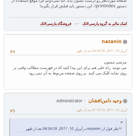
صفحه موردنظر رو درست نشون بده. اما نمی‌دونم چرا موقع استفاده از
دستور ‎\printindex‎‏، این دستور باید قبلش قرار بگیره!
---
فروشگاه پارسی‌لاتک‎
nazanin
آپریل 10, 2011, 04:34:39 بعد از ظهر
#4
مرسی ممنون
می تونید راه حلی هم برای این پیدا کنید که در فهرست مطالب وقتی بر
روی نمایه کلیک می کنید بر روی صفحه مربوط به آن نمی رود
وحید دامن‌افشان
Administrator
آپریل 16, 2011, 01:19:14 بعد از ظهر
#5
نقل قول از: nazanin در آپریل 10, 2011, 04:34:39 بعد از ظهر