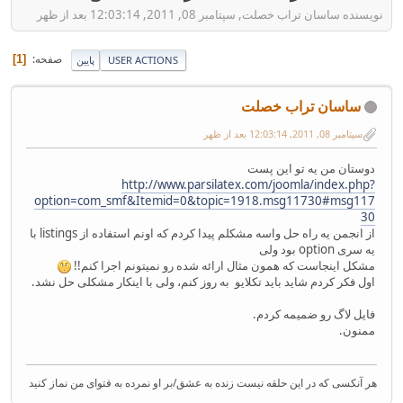
نویسنده ساسان تراب خصلت, سپتامبر 08, 2011, 12:03:14 بعد از ظهر
صفحه
1
USER ACTIONS
پایین
ساسان تراب خصلت
سپتامبر 08, 2011, 12:03:14 بعد از ظهر
دوستان من یه تو این پست
http://www.parsilatex.com/joomla/index.php?
option=com_smf&Itemid=0&topic=1918.msg11730#msg117
30
از انجمن یه راه حل واسه مشکلم پیدا کردم که اونم استفاده از listings با
یه سری option بود ولی
مشکل اینجاست که همون مثال ارائه شده رو نمیتونم اجرا کنم!!
اول فکر کردم شاید باید تکلایو به روز کنم، ولی با اینکار مشکلی حل نشد.
فایل لاگ رو ضمیمه کردم.
ممنون.
هر آنکسی که در این حلقه نیست زنده به عشق/بر او نمرده به فتوای من نماز کنید