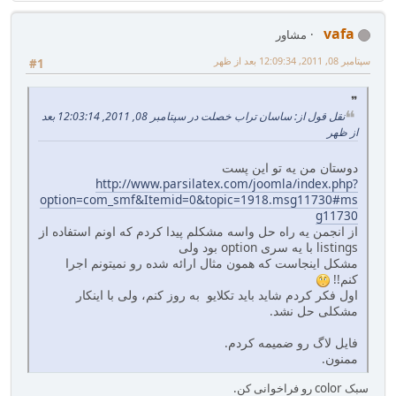
vafa
مشاور
سپتامبر 08, 2011, 12:09:34 بعد از ظهر
#1
نقل قول از: ساسان تراب خصلت در سپتامبر 08, 2011, 12:03:14 بعد
از ظهر
دوستان من یه تو این پست
http://www.parsilatex.com/joomla/index.php?
option=com_smf&Itemid=0&topic=1918.msg11730#ms
g11730
از انجمن یه راه حل واسه مشکلم پیدا کردم که اونم استفاده از
listings با یه سری option بود ولی
مشکل اینجاست که همون مثال ارائه شده رو نمیتونم اجرا
کنم!!
اول فکر کردم شاید باید تکلایو به روز کنم، ولی با اینکار
مشکلی حل نشد.
فایل لاگ رو ضمیمه کردم.
ممنون.
سبک color رو فراخوانی کن.