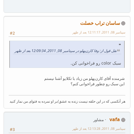
ساسان تراب خصلت
سپتامبر 08, 2011, 12:11:17 بعد از ظهر
#2
نقل قول از: وفا کارن‌پهلو در سپتامبر 08, 2011, 12:09:34 بعد از ظهر
سبک color رو فراخوانی کن.
شرمنده آقای کارن‌پهلو من زیاد با تکلایو آشنا نیستم
این سبک رو چطور فراخوانی کنم؟
هر آنکسی که در این حلقه نیست زنده به عشق/بر او نمرده به فتوای من نماز کنید
vafa
مشاور
سپتامبر 08, 2011, 12:13:28 بعد از ظهر
#3