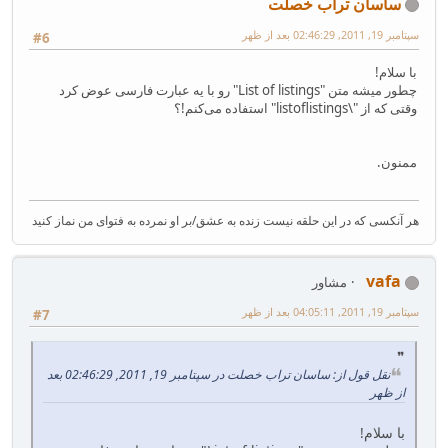
ساسان تراب خصلت
سپتامبر 19, 2011, 02:46:29 بعد از ظهر
#6
با سلام!
چطور میشه متن "List of listings" رو با یه عبارت فارسی عوض کرد
وقتی که از "\listoflistings" استفاده می‌کنم!؟
ممنون.
هر آنکسی که در این حلقه نیست زنده به عشق/بر او نمرده به فتوای من نماز کنید
vafa
مشاور
سپتامبر 19, 2011, 04:05:11 بعد از ظهر
#7
نقل قول از: ساسان تراب خصلت در سپتامبر 19, 2011, 02:46:29 بعد
از ظهر
با سلام!