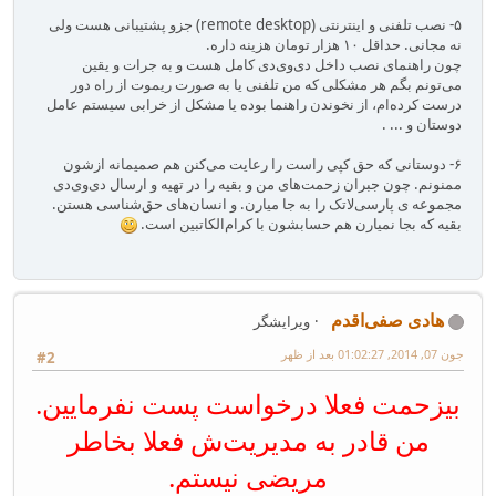
۵- نصب تلفنی و اینترنتی (remote desktop) جزو پشتیبانی هست ولی
نه مجانی. حداقل ۱۰ هزار تومان هزینه داره.
چون راهنمای نصب داخل دی‌وی‌دی کامل هست و به جرات و یقین
می‌تونم بگم هر مشکلی که من تلفنی یا به صورت ریموت از راه دور
درست کرده‌ام، از نخوندن راهنما بوده یا مشکل از خرابی سیستم عامل
دوستان و ... .
۶- دوستانی که حق کپی راست را رعایت می‌کنن هم صمیمانه ازشون
ممنونم. چون جبران زحمت‌های من و بقیه را در تهیه و ارسال دی‌وی‌دی
مجموعه ی پارسی‌لاتک را به جا میارن. و انسان‌های حق‌شناسی هستن.
بقیه که بجا نمیارن هم حسابشون با کرام‌الکاتبین است.
هادی صفی‌اقدم
ویرایشگر
جون 07, 2014, 01:02:27 بعد از ظهر
#2
بیزحمت فعلا درخواست پست نفرمایین.
من قادر به مدیریت‌ش فعلا بخاطر
مریضی نیستم.