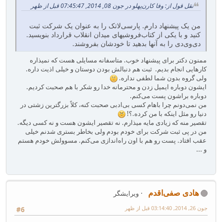
نقل قول از: وفا کارن‌پهلو در جون 08, 2014, 07:45:47 قبل از ظهر
من یک پیشنهاد دارم. پارسی‌لاتک را به عنوان یک شرکت ثبت
کنید و با یکی از کتاب‌فروشیهای میدان انقلاب قرارداد بنویسید.
دی‌وی‌دی را به آنها بدهید تا خودشان بفروشند.
ممنون دکتر برای پیشنهاد خوب. متاسفانه مسایلی هست که نمیذاره
کارهایی انجام بدیم. ثبت هم دنبالش بودن دوستان و خیلی اذیت داره.
ولی گروه بدون شما لطفی نداره.
ایشون دوباره ایمیل زدن و محترمانه خدا رو شکر با هم صحبت کردیم.
دوباره براشون پست می‌کنم.
من نمی‌دونم چرا باهام کسی بی‌ادبی صحبت کنه، کلاً بزرگترین زشتی در
دنیا رو مثل اینکه با من کرده.؟!
تقصیر منه که زیادی مایه میذارم. نه تقصیر ایشون هست و نه کسی دیگه.
من در پی ثبت شرکت برای خودم بودم ولی بخاطر بستری شدنم خیلی
عقب افتاد. پست رو هم با اون راه‌اندازی می‌کنم. مسوولش خودم هستم
و ...
هادی صفی‌اقدم
ویرایشگر
جون 26, 2014, 03:14:40 قبل از ظهر
#6