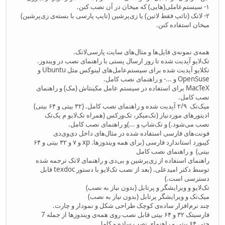
۱- سیستم‌عاملی(هایی) که میخان در آن نصب کنن.
۲- لاتک (تاثپ فقط لاتین) یا زی‌پرشین (تایپ پارسی با بسته‌ی زی‌پرشین)
میخان استفاده کنن.
همه‌ی نمونه‌ی فایل‌ها و مثال‌های سایت پارسی‌لاتک.
تک‌لایو آپدیت شده تا روز ارسال پستی با راهنمای نصب در ویندوز.
تکلایو آپدیت شده برای سیستم‌عامل‌های لینوکس مثل Ubuntu و
OpenSuse و ...- و راهنمای نصب کامل.
MacTeX برای استفاده در سیستم عامل مکینتاش (مک) و راهنمای
نصب کامل.
میک‌تک ۲/۹ آپدیت شده و راهنمای نصب کامل. (۳۲ بیتی و ۶۴ بیتی)
ادیتورهای موردنیاز (تک‌میکر، تک‌ورکس (همراه تک‌لایو م یک‌تک
نصب می‌شود.) و تک‌شاپ و ...)و راهنمای نصب کامل.
فونت‌های فارسی استفاده شده در مثال‌های داخل دی‌وی‌دی
کیبورد استاندارد فارسی (برای همه ویندوزها. xp و ۷ و ۳۲ بیتی و ۶۴
بیتی) و راهنمای نصب كامل
راهنمای استفاده از زی‌پرشین و بی‌دی و راهنمای لاتک ترجمه شده
توسط دکتر امیدعلی. (بعد از نصب تک‌لایو با دستور texdoc قابل
دسترسی است.)
تک‌لایو و ویرایشگر و پرتابل (بدون نیاز به نصب)
میک‌تک و ویرایشگر پرتابل (بدون نیاز به نصب)
چند نرم‌افزار ساده‌ی کوچک طراحی شکل و نمودار و چارت.
فارسیتک ۳۲ و ۶۴ بیتی قابل نصب روی همه‌ی ویندوزها از جمله 7
حتی ۶۴ بیتی و راهنمای نصب ساده و کامل.