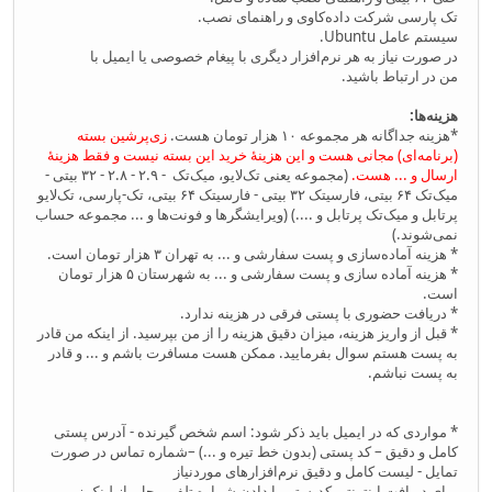
تک پارسی شرکت داده‌کاوی و راهنمای نصب.
سیستم عامل Ubuntu.
در صورت نیاز به هر نرم‌افزار دیگری با پیغام خصوصی یا ایمیل با
من در ارتباط باشید.
هزینه‌ها:
*هزینه جداگانه هر مجموعه ۱۰ هزار تومان هست.
زی‌پرشین بسته
(برنامه‌ای) مجانی هست و این هزینهٔ خرید این بسته نیست و فقط هزینهٔ
ارسال و ... هست.
(مجموعه یعنی تک‌لایو، میک‌تک - ۲.۹ - ۲.۸ - ۳۲ بیتی -
میک‌تک ۶۴ بیتی، فارسیتک ۳۲ بیتی - فارسیتک ۶۴ بیتی، تک-پارسی، تک‌لایو
پرتابل و میک‌تک پرتابل و ....) (ویرایشگرها و فونت‌ها و ... مجموعه حساب
نمی‌شوند.)
* هزینه آماده‌سازی و پست سفارشی و ... به تهران ۳ هزار تومان است.
* هزینه آماده سازی و پست سفارشی و ... به شهرستان ۵ هزار تومان
است.
* دریافت حضوری با پستی فرقی در هزینه ندارد.
* قبل از واریز هزینه، میزان دقیق هزینه را از من بپرسید. از اینکه من قادر
به پست هستم سوال بفرمایید. ممکن هست مسافرت باشم و ... و قادر
به پست نباشم.
* مواردی که در ایمیل باید ذکر شود: اسم شخص گیرنده - آدرس پستی
کامل و دقیق – کد پستی (بدون خط تیره و ...) –شماره تماس در صورت
تمایل - لیست کامل و دقیق نرم‌افزارهای موردنیاز
برای دریافت اینترنتی کدپستی با دادن شماره تلفن محل، از لینک زیر