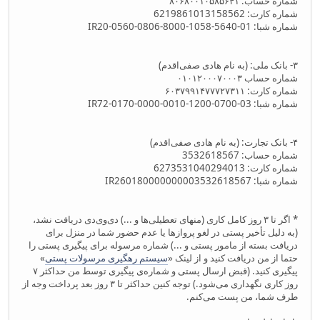
شماره حساب: ۸۰۶۸۰۰۱۰۵۸۵۶۴۱
شماره کارت: 6219861013158562
شماره شبا: IR20-0560-0806-8000-1058-5640-01
۳- بانک ملی: (به نام هادی صفی‌اقدم)
شماره حساب ۰۱۰۱۲۰۰۰۷۰۰۰۳
شماره کارت: ۶۰۳۷۹۹۱۴۷۷۷۲۷۳۱۱
شماره شبا: IR72-0170-0000-0010-1200-0700-03
۴- بانک تجارت: (به نام هادی صفی‌اقدم)
شماره حساب: 3532618567
شماره کارت: 6273531040294013
شماره شبا: IR260180000000003532618567
* اگر تا ۳ روز کامل کاری (منهای تعطیلی‌ها و ...) دی‌وی‌دی دریافت نشد،
(به دلیل تأخیر پستی در لغو پروازها یا عدم حضور شما در منزل برای
دریافت بسته از مامور پستی و ...) شماره مرسوله برای پیگیری پستی را
حتما از من دریافت کنید و از لینک «
سیستم رهگیری مرسولات پستی
»
پیگیری کنید. (قبض ارسال پستی و شماره‌ی پیگیری توسط من حداکثر ۷
روز کاری نگهداری می‌شود.) توجه کنین حداکثر تا ۳ روز بعد پرداخت وجه از
طرف شما، من پست می‌کنم.