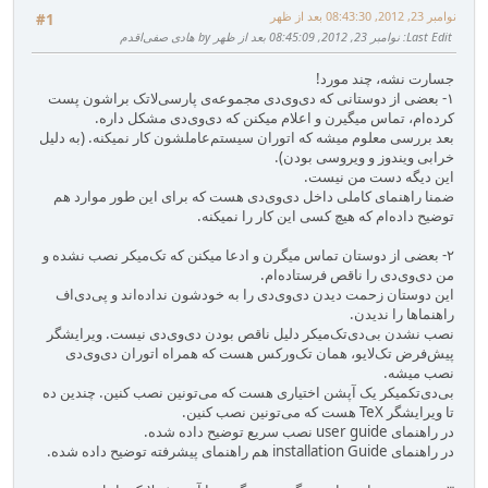
نوامبر 23, 2012, 08:43:30 بعد از ظهر
#1
Last Edit
: نوامبر 23, 2012, 08:45:09 بعد از ظهر by هادی صفی‌اقدم
جسارت نشه، چند مورد!
۱- بعضی از دوستانی که دی‌وی‌دی مجموعه‌ی پارسی‌لاتک براشون پست
کرده‌ام، تماس میگیرن و اعلام میکنن که دی‌وی‌دی مشکل داره.
بعد بررسی معلوم میشه که اتوران سیستم‌عاملشون کار نمیکنه. (به دلیل
خرابی ویندوز و ویروسی بودن).
این دیگه دست من نیست.
ضمنا راهنمای کاملی داخل دی‌وی‌دی هست که برای این طور موارد هم
توضیح داده‌ام که هیچ کسی این کار را نمیکنه.
۲- بعضی از دوستان تماس میگرن و ادعا میکنن که تک‌میکر نصب نشده و
من دی‌وی‌دی را ناقص فرستاده‌ام.
این دوستان زحمت دیدن دی‌وی‌دی را به خودشون نداده‌اند و پی‌دی‌اف
راهنما‌ها را ندیدن.
نصب نشدن بی‌دی‌تک‌میکر دلیل ناقص بودن دی‌وی‌دی نیست. ویرایشگر
پیش‌فرض تک‌لایو، همان تک‌ورکس هست که همراه اتوران دی‌وی‌دی
نصب میشه.
بی‌دی‌تکمیکر یک آپشن اختیاری هست که می‌تونین نصب کنین. چندین ده
تا ویرایشگر TeX هست که می‌تونین نصب کنین.
در راهنمای user guide نصب سریع توضیح داده شده.
در راهنمای installation Guide هم راهنمای پیشرفته توضیح داده شده.