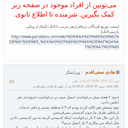
می‌تونین از افراد موجود در صفحه زیر
کمک بگیرین. شرمنده تا اطلاع ثانوی.
لیست توزیع کنندگان نرم‌افزارهی مرتب با لاتک: (لینک از ویکی
پارسی‌لاتک):
http://www.parsilatex.com/wiki/%D8%AA%D9%88%D8%B2%
DB%8C%D8%B9_%DA%A9%D9%86%D9%86%D8%AF%DA%A
F%D8%A7%D9%86
هادی صفی‌اقدم
ویرایشگر
جون 07, 2014, 07:39:06 بعد از ظهر
#3
Last Edit
: جون 07, 2014, 07:40:51 بعد از ظهر by هادی صفی‌اقدم
حدود ۲ هفته پیش درخواست ایمیل مبنی بر درخواست دی‌وی‌دی نفر
ایکس دادن.
توی پستش هم تاکید کرده بودم که ۳ تا منطقه پستی و دفتر خدمات
ارتباطی طرف ما بدون کدپستی نمی‌فرستن.
باز این حال بعد ۴ بار درخواست اینکه کدپستی لازمه به من کدپستی دادن.
مثل اینکه من بیکارم ۴ بار ایمیل بزنم!!
کد پستی ازشون میخام. ولی در جوابش ازم شماره تماس میخان. مثل