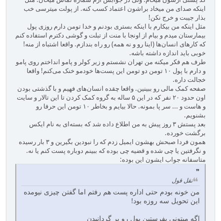
اینکه صدای من میخاد براشون اعتماد کسب کنه. از پولت میترسی خب
بذار جیبت و خرج نکن!
مثل اینکه من بیکارم با اینکه بستری بودنم و خدا تومن دارم روزی پول
بیمارستان میدم و بیام از اونجا با منت از تبلت و گوشی دکترم استفاده کنم
که کارهای انسان‌ها (اینا رو و نه همه) رو راه بندازم. واقعا اشتباه از منه!
خوبی باید اندازه داشته باشه.
طرف هم فکر میکنه من تهران نشستم و زیر کولر و پامو انداختم روی پامو
و دارم با پول ۱۰ تومن دو تومن این پست‌ها خودمو خنک می‌کنم! واقعا
خجالت داره.
صفحه کمک مالی رو ببینین. واقعا چقده انسان‌های فهیم و با گذشتی بودن
اون حدود ۲۰ نفر که در این ۵ ساله به گروه کمک کردن تا این تالار و سایت
و هاست و ... سر پا بمونه. حالا بیایم و بخاطر ۱۰ تومن این حرفا رو
بشنویم.
بعد پستش ۳ روز پیش به من اطلاع داده شد که بسته‌ای به نام ایکس
برگشت خورده.
همون فردا صبحش بهشون ایمیل زدم که را نبودین بگیرین و ۳ بار رسیده
و نگرفتین یا چی شده و قضیه چی بوده که ببینم دوباره پست کنم یا نه.
متاسفانه جواب ایشون این بوده:
نقل قول
من خونه بودم حتی اداره پست هم رفتم اما گفتن چیزی نیومده
این تحویل سه روزه بود!
اگه میتونی بفرستین پول رو بر گردانیدن