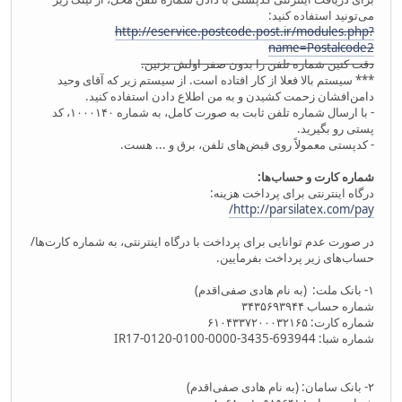
می‌تونید استفاده کنید:
http://eservice.postcode.post.ir/modules.php?
name=Postalcode2
دقت کنین شماره تلفن را بدون صفر اولش بزنین.
*** سیستم بالا فعلا از کار افتاده است. از سیستم زیر که آقای وحید
دامن‌افشان زحمت کشیدن و به من اطلاع دادن استفاده کنید.
- با ارسال شماره تلفن ثابت به صورت کامل، به شماره ۱۰۰۰۱۴۰، کد
پستی رو بگیرید.
- کدپستی معمولاً روی قبض‌های تلفن، برق و ... هست.
شماره کارت و حساب‌‌ها:
درگاه اینترنتی برای پرداخت هزینه:
http://parsilatex.com/pay/
در صورت عدم توانایی برای پرداخت با درگاه اینترنتی، به شماره کارت‌ها/
حساب‌های زیر پرداخت بفرمایین.
۱- بانک ملت: (به نام هادی صفی‌اقدم)
شماره حساب ۳۴۳۵۶۹۳۹۴۴
شماره کارت: ۶۱۰۴۳۳۷۲۰۰۰۳۲۱۶۵
شماره شبا: IR17-0120-0100-0000-3435-693944
۲- بانک سامان: (به نام هادی صفی‌اقدم)