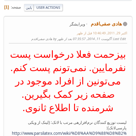
صفحه
1
USER ACTIONS
پایین
هادی صفی‌اقدم
ویرایشگر
اکتبر 29, 2011, 10:46:49 قبل از ظهر
Last Edit
: آگوست 11, 2014, 07:35:57 بعد از ظهر by هادی صفی‌اقدم
بیزحمت فعلا درخواست پست
نفرمایین. نمی‌تونم پست کنم.
می‌تونین از افراد موجود در
صفحه زیر کمک بگیرین.
شرمنده تا اطلاع ثانوی.
لیست توزیع کنندگان نرم‌افزارهی مرتب با لاتک: (لینک از ویکی
پارسی‌لاتک):
http://www.parsilatex.com/wiki/%D8%AA%D9%88%D8%B2%