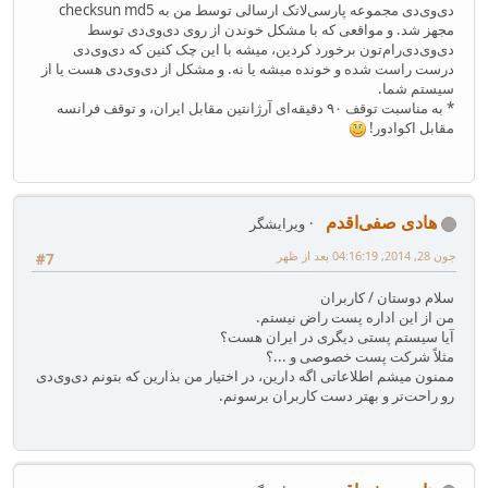
دی‌وی‌دی مجموعه پارسی‌لاتک ارسالی توسط من به checksun md5
مجهز شد. و مواقعی که با مشکل خوندن از روی دی‌وی‌دی توسط
دی‌وی‌دی‌رام‌تون برخورد کردین، میشه با این چک کنین که دی‌وی‌دی
درست راست شده و خونده میشه یا نه. و مشکل از دی‌وی‌دی هست یا از
سیستم شما.
* به مناسبت توقف ۹۰ دقیقه‌ای آرژانتین مقابل ایران، و توقف فرانسه
مقابل اکوادور!
هادی صفی‌اقدم
ویرایشگر
جون 28, 2014, 04:16:19 بعد از ظهر
#7
سلام دوستان / کاربران
من از این اداره پست راض نیستم.
آیا سیستم پستی دیگری در ایران هست؟
مثلاً شرکت پست خصوصی و ...؟
ممنون میشم اطلاعاتی اگه دارین، در اختیار من بذارین که بتونم دی‌وی‌دی
رو راحت‌تر و بهتر دست کاربران برسونم.