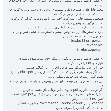
۳- بعضی دوستان تماس میگیرن و میگن چرا آموزش لاتک داخل دی‌وی‌دی
نیست.
مجوز فایل‌های راهنمای لاتک و بسته‌های bidi و زی‌پرشین و ... به گونه‌ای
است که نمیشه داخل دی‌وی‌دی گذاشت.
همچنین نمیشه جایی آپلود کرد. (حتی من با سایت‌هایی که این کارو کردن
تماس میگیرم و بهشون میگم.)
بعد از نصب تک‌لایو، این راهنماها روی سیستم شما نصب میشه.
با زدن دستورهای زیر می‌تونین بهشون دسترسی داشته باشین و برای
خودتون ذخیره یا پرینت بگیرین.
texdoc lshort-persian
texdoc bidi
texdoc xepersian
۴- بعضی دوستان تماس می‌گیرن و میگن psv نصب شده و همه ی
فایل‌های Pdf را خراب کرده.
خیر. این psv نمایشگر پیش‌فرض pdf و ... در تک‌لایو هست.
شما اگر برنامه‌های دیگری که نمایشگر pdf دارن مثل nitro pdf و ... را
نصب کنین، پیش‌فرضو خودش میکنه. یا ....
این خراب شدن ویندوز نیست. این تغییر پیش‌فرض بازکننده‌ی پی‌دی‌اف‌ها
هست.
اگر دوست ندارین، pdf هاتون با این برنامه باز بشه، می‌تونین
پیش‌فرضشو عوض منین.مثلا در ویندوز، روی یک فایل pdf کلیک راست
کنین. properties بزنین.
change بزنین. adobe reader یا foxit reader و یا هر نمایشگر
پی‌دی‌افی که داشتین را معرفی کنین.