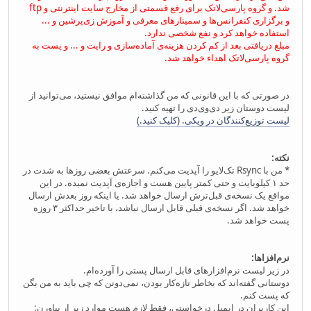
شد. و گروه پارسی‌لاتک برای رفع قسمتی از مخارج سایت اینترنتی و ftp
و برگزاری کنفرانس‌ها و سمینارهای معرفی و آموزش زی‌پرشین و ...
استفاده خواهد کرد و نفع شخصی ندارد.
مبلغ دریافتی بعد از کم کردن هزینه‌ی آماده‌سازی و رایت و ... و پست به
گروه پارسی‌لاتک اهداء خواهد شد.
در صورتی که با این قانونی که من گذاشته‌ام موافق نیستید، می‌توانید از
لیست دوستان زیر دی‌وی‌دی را تهیه کنید.
لیست توزیع‌کنندگان در ویکی. (کلیک کنید.)
نکته:
* من با Rsync تک‌لایو را آپدیت می‌کنم. سرعتش بعضی روزها به شدت در
حد ۱ کیلوبایت و حتی کمتر پایین هست و اجازه‌ی آپدیت نمیده. در این
مواقع یک نسخه‌ی قبل‌ترش ارسال خواهد شد. یا اینکه روز بعدش ارسال
خواهد شد. اگر نسخه‌ی قبلی قابل ارسال نباشد، با تاخیر حداکثر ۳ روزه
پست خواهد شد.
نرم‌افزاها:
در زیر لیست نرم‌افزارهای قابل ارسال پستی را آورده‌ام.
دوستانی گفته‌اند که بخاطر تازه‌کار بودن، نمی‌دونن که چی باید به من بگن
که پست کنم.
این کاربران در ایمیل درخواستی، فقط لازم هست موارد زیر ار بیاورن: