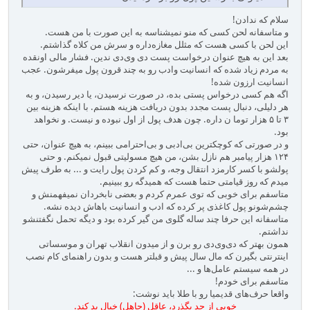
سلام که ندادن!
و متاسفانه لحن کسی که منو نمیشناسه به این صورت با من هست.
این لحن با کسی هست که مثلل مغازه‌داره و سرش من کلاه گذاشتم.
بعد این به هیچ عنوان درخواست پست دی وی‌دی ندین. فشار مالی اونقده
به مردم زیاد شده که انسانیت وادب رو به چند قرون پول میفرشون. عجب
انسانیت ارزون شده!
اگه هم کسی درخواس پستی بده، در صورت نرسیدن، یا دیر رسیدن، و به
هر دلیلی، دنبال پست مجدد بدون دریافت هزینه هستم. با اینکه هزینه بین
۳ تا ۵ هزار توما ن داره. چون هدف پول از اول نبوده و نیست. و نخواهد
بود.
و در صورتی که کوچکترین بی‌ادبی و بی‌احترامی ببینم، به هیچ عنوان، حتی
۱۲۴ هزار پیامبر هم نازل بشن، من هیچ مسولیتی قبول نمیکنم. و حتی
پولشو با کسر کارمزد انتقال وجه، و کم کردن پول رایت و ... به طرف پیش
میدم که روز قیامتی حتما هست که همیدگه رو ببینیم.
متاسفم برای خوبی که توی عمرم کردم و بعضی نابخردان نمیفهمنش و
چشم‌شونو پول کاغذی پر کرده که ادب و انسانیت باهاش دیده نشه.
متاسفانه این حرفا چند ساله گلوی من گیر کرده بود و دیگه تحمل نگفتنشو
نداشتم.
همون بهتر که دی‌وی‌دی رو برن و از میدون انقلاب تهران و موسساتی
اینترنتی بگیرن که مال سال پیش و قبلتر هست و بدون راهنمای کام نصب
در همه سیستم عامل‌ها و ...
متاسفم برای خودم!
واقعا حرف‌های قدیمیا رو با طلا باید نوشت:
خوبی از حد بگذرد، عاقل (جاهل) خیال بد کند.