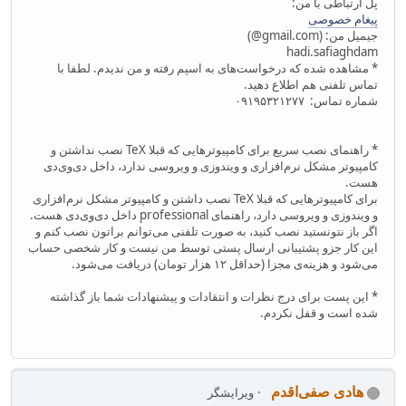
پل ارتباطی با من:
پیغام خصوصی
جیمیل من: (‪@gmail.com‬)
hadi.safiaghdam
* مشاهده شده که درخواست‌های به اسپم رفته و من ندیدم. لطفا با
تماس تلفنی هم اطلاع دهید.
شماره تماس: ۰۹۱۹۵۳۲۱۲۷۷
* راهنمای نصب سریع برای کامپیوترهایی که قبلا TeX نصب نداشتن و
کامپیوتر مشکل نرم‌افزاری و ویندوزی و ویروسی ندارد، داخل دی‌وی‌دی
هست.
برای کامپیوترهایی که قبلا TeX نصب داشتن و کامپیوتر مشکل نرم‌افزاری
و ویندوزی و ویروسی دارد، راهنمای professional داخل دی‌وی‌دی هست.
اگر باز نتونستید نصب کنید، به صورت تلفنی می‌توانم براتون نصب کنم و
این کار جزو پشتیبانی ارسال پستی توسط من نیست و کار شخصی حساب
می‌شود و هزینه‌ی مجزا (حداقل ۱۲ هزار تومان) دریافت می‌شود.
* این پست برای درج نظرات و انتقادات و پیشنهادات شما باز گذاشته
شده است و قفل نکردم.
هادی صفی‌اقدم
ویرایشگر