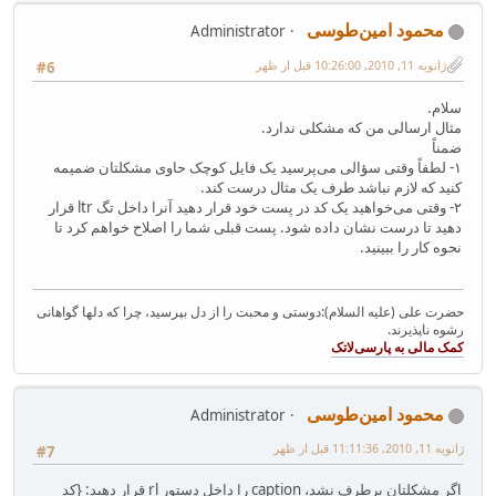
محمود امین‌طوسی
Administrator
ژانویه 11, 2010, 10:26:00 قبل از ظهر
#6
سلام.
مثال ارسالی من که مشکلی ندارد.
ضمناً
۱- لطفاً وقتی سؤالی می‌پرسید یک فایل کوچک حاوی مشکلتان ضمیمه
کنید که لازم نباشد طرف یک مثال درست کند.
۲- وقتی می‌خواهید یک کد در پست خود قرار دهید آنرا داخل تگ ltr قرار
دهید تا درست نشان داده شود. پست قبلی شما را اصلاح خواهم کرد تا
نحوه کار را ببینید.
حضرت علی (علیه السلام):دوستی و محبت را از دل بپرسید، چرا که دلها گواهانی
رشوه ناپذیرند.
محمود امین‌طوسی
Administrator
ژانویه 11, 2010, 11:11:36 قبل از ظهر
#7
اگر مشکلتان برطرف نشد، caption را داخل دستور rl قرار دهید: {کد