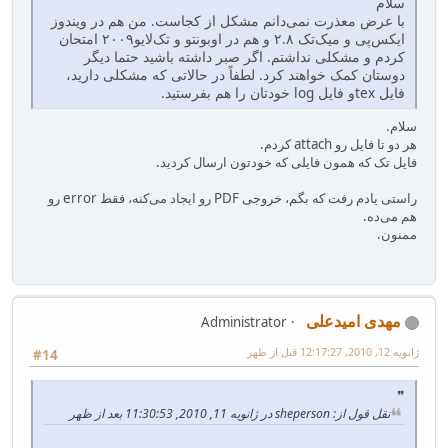
سلام
با عرض معذرت نمی‌دانم مشکل از کجاست. من هم در ویندوز
ایکس‌پی و میک‌تک ۲.۸ و هم در اوبونتو و تک‌لایو۲۰۰۹ امتحان
کردم و مشکلی نداشتم. اگر صبر داشته باشید حتما دیگر
دوستان کمک خواهند کرد. لطفاً در حالاتی که مشکلی دارید،
فایل texو فایل log خودتان را هم بفرستید.
سلام.
هر دو تا فایل رو attach کردم.
فایل تک که همون فایلی که خودتون ارسال کردید.
راستی یادم رفت که بگم، خروجی PDF رو ایجاد می‌کنه، فقط error رو
هم می‌ده.
ممنون.
مهدی امیدعلی
Administrator
ژانویه 12, 2010, 12:17:27 قبل از ظهر
#14
نقل قول از: sheperson در ژانویه 11, 2010, 11:30:53 بعد از ظهر