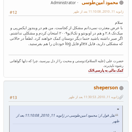
محمود امین‌طوسی
Administrator
ژانویه 11, 2010, 11:10:08 بعد از ظهر
#12
سلام
با عرض معذرت نمی‌دانم مشکل از کجاست. من هم در ویندوز ایکس‌پی و
میک‌تک ۲.۸ و هم در اوبونتو و تک‌لایو۲۰۰۹ امتحان کردم و مشکلی نداشتم.
اگر صبر داشته باشید حتما دیگر دوستان کمک خواهند کرد. لطفاً در حالاتی
که مشکلی دارید، فایل texو فایل log خودتان را هم بفرستید.
حضرت علی (علیه السلام):دوستی و محبت را از دل بپرسید، چرا که دلها گواهانی
رشوه ناپذیرند.
sheperson
ژانویه 11, 2010, 11:30:53 بعد از ظهر
#13
نقل قول از: محمود امین‌طوسی در ژانویه 11, 2010, 11:10:08 بعد از
ظهر