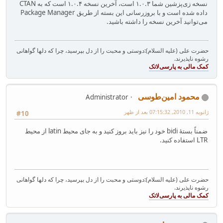
نسخه زی‌پزشین شما ۱.۰.۳ است، آخرین نسخه ۱.۰.۴ است که به CTAN
داده شده است و با بروزرسانی این بسته از طریق Package Manager
می‌توانید آخرین نسخه را داشته باشید.
حضرت علی (علیه السلام):دوستی و محبت را از دل بپرسید، چرا که دلها گواهانی
رشوه ناپذیرند.
محمود امین‌طوسی
Administrator
ژانویه 11, 2010, 07:15:32 بعد از ظهر
#10
ضمناً بستهٔ bidi خود را نیز باید بروز کنید و به جای محیط latin از محیط
LTR استفاده کنید.
حضرت علی (علیه السلام):دوستی و محبت را از دل بپرسید، چرا که دلها گواهانی
رشوه ناپذیرند.