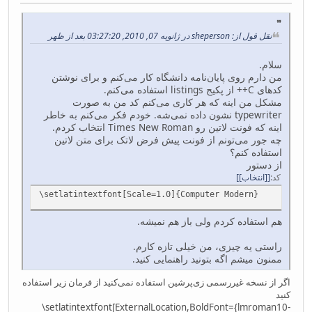
نقل قول از: sheperson در ژانویه 07, 2010, 03:27:20 بعد از ظهر
سلام.
من دارم روی پایان‌نامه دانشگاه کار می‌کنم و برای نوشتن
کد‌های C++ از پکیج listings استفاده می‌کنم.
مشکل من اینه که هر کاری می‌کنم کد من به صورت
typewriter نشون داده نمی‌شه. خودم فکر می‌کنم به خاطر
اینه که فونت لاتین رو Times New Roman انتخاب کردم.
چه جور می‌تونم از فونت پیش فرض لاتک برای متن لاتین
استفاده کنم؟
از دستور
کد
[انتخاب]
\setlatintextfont[Scale=1.0]{Computer Modern}
هم استفاده کردم ولی باز هم نمیشه.
راستی یه چیزی، من خیلی تازه کارم.
ممنون میشم اگه بتونید راهنمایی کنید.
اگر از نسخه غیررسمی زی‌پرشین استفاده نمی‌کنید از فرمان زیر استفاده
کنید
\setlatintextfont[ExternalLocation,BoldFont={lmroman10-