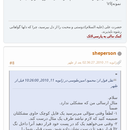
نمونه}rl\
حضرت علی (علیه السلام):دوستی و محبت را از دل بپرسید، چرا که دلها گواهانی
رشوه ناپذیرند.
sheperson
ژانویه 11, 2010, 02:36:27 بعد از ظهر
#8
نقل قول از: محمود امین‌طوسی در ژانویه 11, 2010, 10:26:00 قبل از
ظهر
سلام.
مثال ارسالی من که مشکلی ندارد.
ضمناً
۱- لطفاً وقتی سؤالی می‌پرسید یک فایل کوچک حاوی مشکلتان
ضمیمه کنید که لازم نباشد طرف یک مثال درست کند.
۲- وقتی می‌خواهید یک کد در پست خود قرار دهید آنرا داخل تگ
ltr قرار دهید تا درست نشان داده شود. پست قبلی شما را