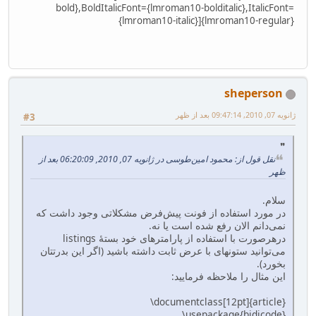
bold},BoldItalicFont={lmroman10-bolditalic},ItalicFont=
{lmroman10-italic}]{lmroman10-regular}
sheperson
ژانویه 07, 2010, 09:47:14 بعد از ظهر
#3
نقل قول از: محمود امین‌طوسی در ژانویه 07, 2010, 06:20:09 بعد از
ظهر
سلام.
در مورد استفاده از فونت پیش‌فرض مشکلاتی وجود داشت که
نمی‌دانم الان رفع شده است یا نه.
درهرصورت با استفاده از پارامترهای خود بستهٔ listings
می‌توانید ستونهای با عرض ثابت داشته باشید (اگر این بدرتتان
بخورد).
این مثال را ملاحظه فرمایید:
\documentclass[12pt]{article}
\usepackage{bidicode}