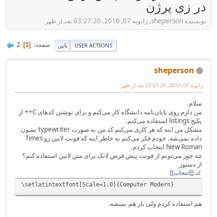
در زی پرژن
نویسنده sheperson, ژانویه 07, 2010, 03:27:20 بعد از ظهر
2
صفحه
1
USER ACTIONS
پایین
sheperson
ژانویه 07, 2010, 03:27:20 بعد از ظهر
سلام.
من دارم روی پایان‌نامه دانشگاه کار می‌کنم و برای نوشتن کد‌های C++ از
پکیج listings استفاده می‌کنم.
مشکل من اینه که هر کاری می‌کنم کد من به صورت typewriter نشون
داده نمی‌شه. خودم فکر می‌کنم به خاطر اینه که فونت لاتین رو Times
New Roman انتخاب کردم.
چه جور می‌تونم از فونت پیش فرض لاتک برای متن لاتین استفاده کنم؟
از دستور
کد
[انتخاب]
\setlatintextfont[Scale=1.0]{Computer Modern}
هم استفاده کردم ولی باز هم نمیشه.