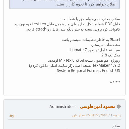
اصلاح خواهم کرد تا نحوه کار را ببینید.
سلام. معذرت می‌خوام حق با شماست.
فایل PDF شما مشکل نداره ولی من همون فایل test.tex خودتون رو
کامپایل کردم ولی نتیجه یه چیز دیگه شد. فایل رو attach کردم.
احتمالا به خاطر تنظیمات سیستم باشه.
مشخصات سیستم:
سیستم عامل: ویندوز 7 Ultimate
میک تک 2.8
زیپرژن هم همون نسخه‌ای که با MikTex اومده.
TexMaker 1.9.2 نسخه اصلی (از سایت اصلی دانلود کردم)
System Regional Format: English US
ممنون.
محمود امین‌طوسی
Administrator
ژانویه 11, 2010, 05:01:22 بعد از ظهر
#9
سلام