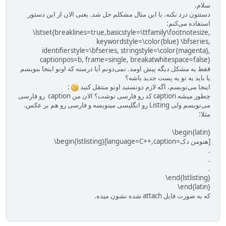
سلام.
دستتون درد نکنه. با این مثال مشکلم حل شد. یعنی الان از این دستور
استفاده می‌کنم:
\lstset{breaklines=true,basicstyle=\ttfamily\footnotesize,
keywordstyle=\color{blue} \bfseries,
identifierstyle=\bfseries, stringstyle=\color{magenta},
captionpos=b, frame=single, breakatwhitespace=false}
فقط یه مشکل دیگه پیش اومد. نمی‌دونم آیا درسته که اونو اینجا بنویسم
یا باید یه تو یه پست جدید باشه؟
اینجا می‌نویسم، اگه لازم دونستید اونو منتقل کنید
:
چطور میشه caption کد رو فارسی نوشت؟ الان من caption رو فارسی
می‌نویسم ولی Listing رو انگلیسی مینویسه و فارسی رو هم بر عکس.
مثلا:
\begin{latin}
\begin{lstlisting}[language=C++,caption=کد نمونه]
.
.
.
\end{lstlisting}
\end{latin}
که به صورت فایل attach شده نشون میده.