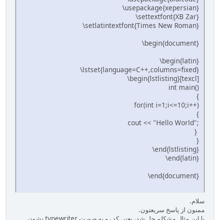
\usepackage{xepersian}
\settextfont{XB Zar}
\setlatintextfont{Times New Roman}
\begin{document}
\begin{latin}
\lstset{language=C++,columns=fixed}
\begin{lstlisting}[texcl]
int main()
{
for(int i=1;i<=10;i++)
{
cout << "Hello World";
}
}
\end{lstlisting}
\end{latin}
\end{document}
سلام.
ممنون از پاسخ سریعتون.
با این مثال مشکلم حل شد، یعنی کد رو به صورت typewriter نشون