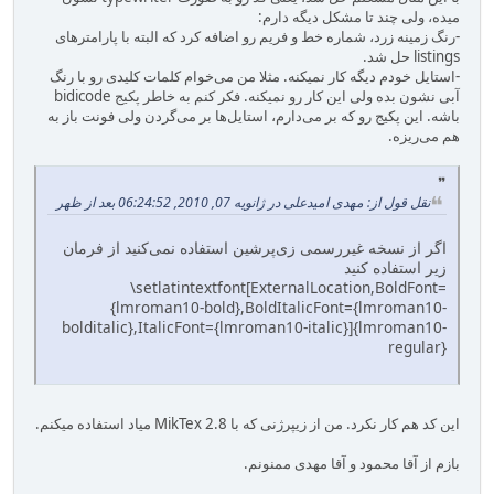
میده، ولی چند تا مشکل دیگه دارم:
-رنگ زمینه زرد، شماره خط و فریم رو اضافه کرد که البته با پارامترهای
listings حل شد.
-استایل خودم دیگه کار نمیکنه. مثلا من می‌خوام کلمات کلیدی رو با رنگ
آبی نشون بده ولی این کار رو نمیکنه. فکر کنم به خاطر پکیج bidicode
باشه. این پکیج رو که بر می‌دارم، استایل‌ها بر می‌گردن ولی فونت باز به
هم می‌ریزه.
نقل قول از: مهدی امیدعلی در ژانویه 07, 2010, 06:24:52 بعد از ظهر
اگر از نسخه غیررسمی زی‌پرشین استفاده نمی‌کنید از فرمان
زیر استفاده کنید
\setlatintextfont[ExternalLocation,BoldFont=
{lmroman10-bold},BoldItalicFont={lmroman10-
bolditalic},ItalicFont={lmroman10-italic}]{lmroman10-
regular}
این کد هم کار نکرد. من از زیپرژنی که با MikTex 2.8 میاد استفاده میکنم.
بازم از آقا محمود و آقا مهدی ممنونم.