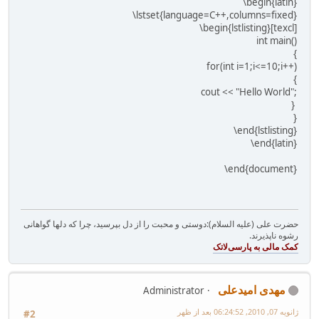
\begin{latin}
\lstset{language=C++,columns=fixed}
\begin{lstlisting}[texcl]
int main()
{
for(int i=1;i<=10;i++)
{
cout << "Hello World";
}
}
\end{lstlisting}
\end{latin}
\end{document}
حضرت علی (علیه السلام):دوستی و محبت را از دل بپرسید، چرا که دلها گواهانی
رشوه ناپذیرند.
مهدی امیدعلی
Administrator
ژانویه 07, 2010, 06:24:52 بعد از ظهر
#2