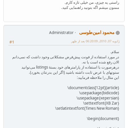
راستی یه چیزی، من خیلی تازه کارم.
ممنون میشم اگه بتونید راهنمایی کنید.
محمود امین‌طوسی
Administrator
ژانویه 07, 2010, 06:20:09 بعد از ظهر
#1
سلام.
در مورد استفاده از فونت پیش‌فرض مشکلاتی وجود داشت که نمی‌دانم
الان رفع شده است یا نه.
درهرصورت با استفاده از پارامترهای خود بستهٔ listings می‌توانید
ستونهای با عرض ثابت داشته باشید (اگر این بدرتتان بخورد).
این مثال را ملاحظه فرمایید:
\documentclass[12pt]{article}
\usepackage{bidicode}
\usepackage{xepersian}
\settextfont{XB Zar}
\setlatintextfont{Times New Roman}
\begin{document}