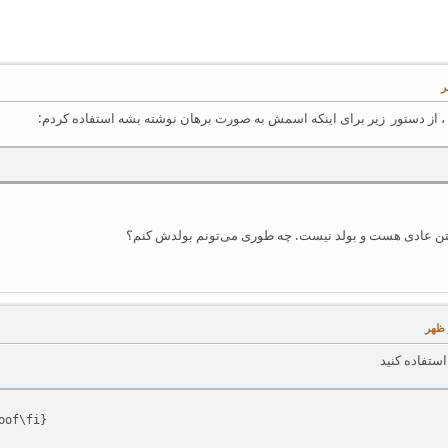
 ، از دستور زیر برای اینکه اسمش به صورت برهان نوشته بشه استفاده کردم:
متن عادی هست و بولد نیست. چه طوری می‌تونم بولدش کنم؟
ستفاده کنید
\mand{\proofname}{\if@RTL