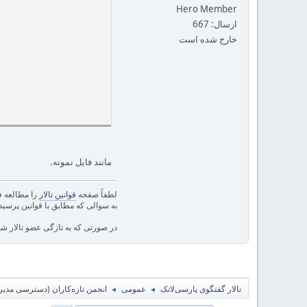
Hero Member
ارسال: 667
خارج شده است
مانند فایل نمونه.
لطفاً صفحه
قوانین تالار
را مطالعه فر
به سوالی که مطابق با قوانین پرسید
در صورتی که به تازگی عضو تالار شد
تالار گفتگوی پارسی‌لاتک
عمومی
انجمن تازه‌کاران
(دسترسی مدیر 
◄
◄