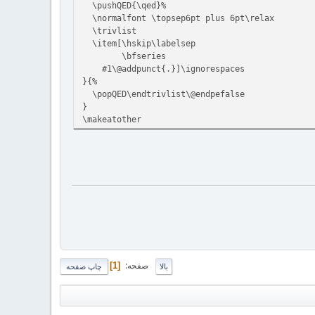
\pushQED{\qed}%
\normalfont \topsep6pt plus 6pt\relax
\trivlist
\item[\hskip\labelsep
\bfseries
#1\@addpunct{.}]\ignorespaces
}{%
\popQED\endtrivlist\@endpefalse
}
\makeatother
صفحه
1
بالا
چاپ صفحه