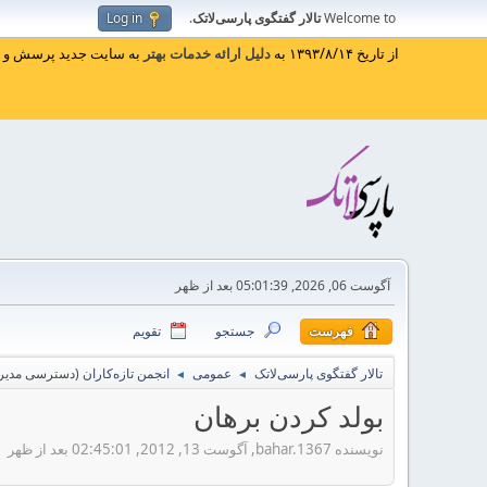
Welcome to
تالار گفتگوی پارسی‌لاتک
.
Log in
از تاریخ ۱۳۹۳/۸/۱۴ به
دلیل ارائه خدمات بهتر
به سایت جدید پرسش و پا
آگوست 06, 2026, 05:01:39 بعد از ظهر
فهرست
جستجو
تقویم
تالار گفتگوی پارسی‌لاتک
عمومی
انجمن تازه‌کاران
(دسترسی مدیر 
◄
◄
بولد کردن برهان
نویسنده bahar.1367, آگوست 13, 2012, 02:45:01 بعد از ظهر