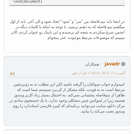
\end{document}
در اینجا باید نیم فاصله بین "می" و "شود" ایجاد شود و الی آخر. باید از اول
میگفتم نیم فاصله که به ذهنم نرسید. با توجه به اینکه با کلمات دیگه در
انجمن سرچ میکردم به نتیجه ای نرسیدم و این تاپیک رو عنوان کردم. الان
میبینم که موضوعات مرتبط موجوده. عذر میخوام
javadr
همکاران
آگوست 13, 2012, 11:26:41 قبل از ظهر
#3
امیدوارم جواب سوالتان را گرفته باشید لکن این مطلب نه به زی‌پرشین
مرتبط است نه به فونت، بلکه مشکل از کی‌برد سیستم شما است که
ظاهرا از نیم‌فاصله پشتیبانی نمی‌کند. به احتمال بسیار زیاد کاربر ویندوز
هستید زیرا در لینوکس چنین مشکلی وجود ندارد. با یک جستجوی سادی در
مرکز دانلود سایت می‌توانید برنامه‌ای که کیبرد فارسی استاندارد را روی
ویندوز نصب می‌کند را بیابید.