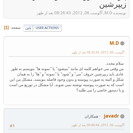
زیپرشین
نویسنده M.D, آگوست 06, 2012, 08:26:43 بعد از ظهر
صفحه
1
USER ACTIONS
پایین
M.D
آگوست 06, 2012, 08:26:43 بعد از ظهر
سلام مجدد.
من وقتی می خواهم کلمه ای مانند "میشود" یا "نمونه ها" بنویسم به طور
عادی باید زیپرشین حروف "می" و "شود" یا "نمونه" و "ها" را به همان
شکل و البته به صورت پیوسته و بدون وجود فاصله بنویسد. مشکل من این
است که به صورت پیوسته نوشته نمی شوند. آیا مشکل در توزیع من است
و یا دستور خاصی را می طلبد؟
javadr
همکاران
آگوست 06, 2012, 09:48:44 بعد از ظهر
#1