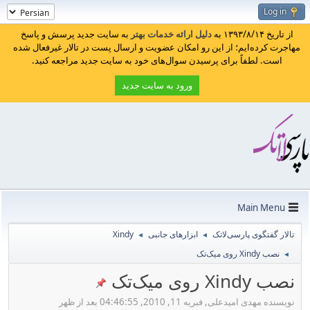
Log in
از تاریخ ۱۳۹۳/۸/۱۴ به
دلیل ارائه خدمات بهتر
به سایت جدید پرسش و پاسخ
مهاجرت کرده‌ایم؛ از این رو امکان عضویت و ارسال پست در تالار غیرفعال شده
است. لطفاً برای پرسیدن سوال‌های خود به سایت جدید مراجعه کنید.
ورود به سایت جدید
Main Menu
تالار گفتگوی پارسی‌لاتک
ابزارهای جانبی
Xindy
◄
◄
نصب Xindy روی میک‌تک
◄
نصب Xindy روی میک‌تک
نویسنده مهدی امیدعلی, فبریه 11, 2010, 04:46:55 بعد از ظهر