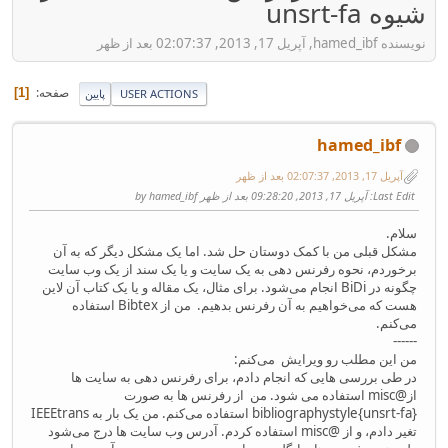
شیوه unsrt-fa
نویسنده hamed_ibf, آپریل 17, 2013, 02:07:37 بعد از ظهر
صفحه
1
USER ACTIONS
پایین
hamed_ibf
آپریل 17, 2013, 02:07:37 بعد از ظهر
Last Edit
: آپریل 17, 2013, 09:28:20 بعد از ظهر by hamed_ibf
سلام.
مشکل قبلی من با کمک دوستان حل شد. اما یک مشکل دیگر که به آن
برخوردم، نحوه رفرنس دهی به یک سایت و یا یک سند از یک وب سایت
چگونه در BiDi انجام می‌شود. برای مثال، یک مقاله و یا یک کتاب آن لاین
هست که می‌خواهیم به آن رفرنس بدهیم. من از Bibtex استفاده
می‌کنم.
------
من این مطلب رو ویرایش می‌کنم:
در طی بررسی هایی که انجام دادم، برای رفرنس دهی به سایت ها
از@misc استفاده می شود. من از رفرنس ها به صورت
{bibliographystyle{unsrt-fa استفاده می‌کنم. من یک بار به IEEEtrans
تغیر دادم، و از @misc استفاده کردم. آدرس وب سایت ها درج می‌شود