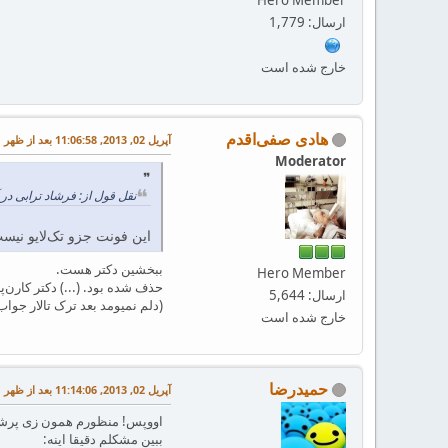
ارسال: 1,779
خارج شده است
هادی صفی‌اقدم
آپریل 02, 2013, 11:06:58 بعد از ظهر
Moderator
نقل قول از: فرشاد ترابی در آپریل 02, 2013, 10:57:16
این فونت جزو تک‌لایو نیس
ببخشین دکتر هست.
Hero Member
حذف شده بود. (...) دکتر کارن‌په
ارسال: 5,644
(دلم نمیومد بعد ترک تالار جوا
خارج شده است
حمیدرضا
آپریل 02, 2013, 11:14:06 بعد از ظهر
اووپس! منظورم همون زی پرشی
ببین مشکلم دقیقا اینه: