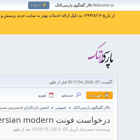
Welcome to
تالار گفتگوی پارسی‌لاتک
.
Log in
از تاریخ ۱۳۹۳/۸/۱۴ به
دلیل ارائه خدمات بهتر
به سایت جدید پرسش و پا
آگوست 07, 2026, 05:17:54 قبل از ظهر
فهرست
جستجو
تقویم
تالار گفتگوی پارسی‌لاتک
عمومی
انجمن تازه‌کاران
(دسترسی مدیر 
◄
◄
درخواست فونت persian modern
نویسنده حمیدرضا, آپریل 02, 2013, 10:50:15 بعد از ظهر