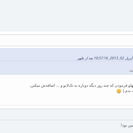
 بعد از ظهر
ت.
لو فرمودن که چند روز دیگه دوباره به تک‌لایو و ... اضافه‌ش میکنن.
ب ندم.)
ن بود!