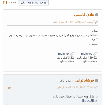
صفحه
1
USER ACTIONS
پایین
هادی قاسمی
آگوست 07, 2013, 05:11:41 بعد از ظهر
سلام
خطاهای فایلم رو موقع اجرا کردن متوجه نمیشم. چطور باید برطرفشون
کنم؟
ممنون
main.tex
main.log
139.62 کیلو بایت
3.32 کیلو بایت
دفعات دانلود:
دفعات دانلود:
فرشاد ترابی
مدیر تالار
آگوست 07, 2013, 08:43:21 بعد از ظهر
#1
در فایل log‌ شما این خطا وجود داره
کد
[انتخاب]