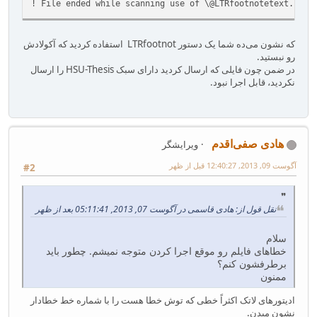
! File ended while scanning use of \@LTRfootnotetext.
که نشون می‌ده شما یک دستور LTRfootnot‌ استفاده کردید که آکولادش
رو نبستید.
در ضمن چون فایلی که ارسال کردید دارای سبک HSU-Thesis را ارسال
نکردید، قابل اجرا نبود.
هادی صفی‌اقدم
ویرایشگر
آگوست 09, 2013, 12:40:27 قبل از ظهر
#2
نقل قول از: هادی قاسمی در آگوست 07, 2013, 05:11:41 بعد از ظهر
سلام
خطاهای فایلم رو موقع اجرا کردن متوجه نمیشم. چطور باید
برطرفشون کنم؟
ممنون
ادیتورهای لاتک اکثراً خطی که توش خطا هست را با شماره خط خطا‌دار
نشون میدن.