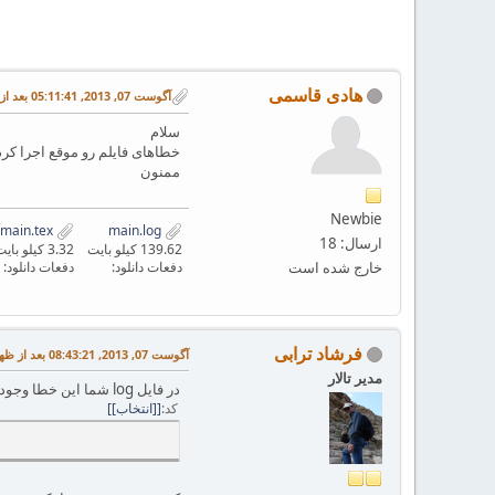
هادی قاسمی
آگوست 07, 2013, 05:11:41 بعد از ظهر
سلام
خطاهای فایلم رو موقع اجرا ک
ممنون
Newbie
main.tex
main.log
ارسال: 18
139.62 کیلو بایت
3.32 کیلو بایت
خارج شده است
دفعات دانلود:
دفعات دانلود:
فرشاد ترابی
آگوست 07, 2013, 08:43:21 بعد از ظهر
مدیر تالار
در فایل log‌ شما این خطا وجود داره
کد
[انتخاب]