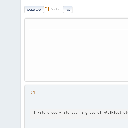
صفحه
1
پایین
چاپ صفحه
#1
! File ended while scanning use of \@LTRfootnot