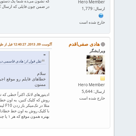
که نشون می‌ده شما یک دستور LTRfootnot‌ استفاده کردید که آکولادش رو نبستی
Hero Member
در ضمن چون فایلی که ارسال کردید دارای سبک HSU-Thesis را
ارسال: 1,779
خارج شده است
هادی صفی‌اقدم
آگوست 09, 2013, 12:40:27 قبل از ظهر
ویرایشگر
نقل قول از: هادی قاسمی در آگوست 07, 2013, 1:41
سلام
خطاهای فایلم رو موقع اج
ممنون
Hero Member
ارسال: 5,644
ادیتورهای لاتک اکثراً خطی که
خارج شده است
روش که کلیک کنین، به اون خط 
مثلا در تک‌میکر باز زدن F10 لیست خطاها میاد.
با کلیک روش به اون خط خطادار
بهتره همون موقع که هر ۱ یا چند خط تایپ میک‌کنین، خطادار شدن را چک کنین که یواش یواش یاد بگیرین که خطاها چرا ایجاد میشه.