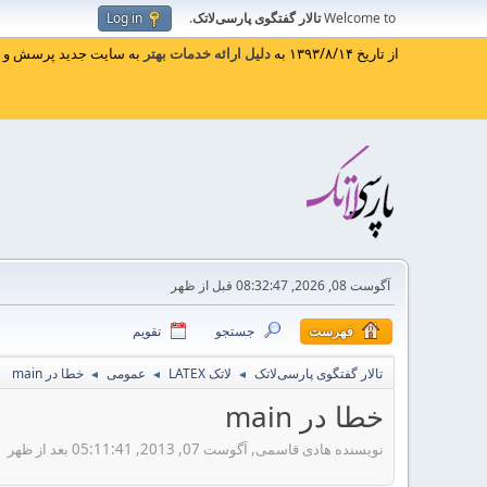
Welcome to
تالار گفتگوی پارسی‌لاتک
.
Log in
از تاریخ ۱۳۹۳/۸/۱۴ به
دلیل ارائه خدمات بهتر
به سایت جدید پرسش و پا
آگوست 08, 2026, 08:32:47 قبل از ظهر
فهرست
جستجو
تقویم
تالار گفتگوی پارسی‌لاتک
لاتک LATEX
عمومی
خطا در main
◄
◄
◄
خطا در main
نویسنده هادی قاسمی, آگوست 07, 2013, 05:11:41 بعد از ظهر