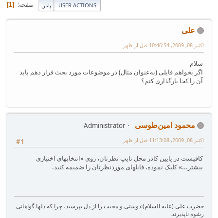
صفحه
1
USER ACTIONS
پایین
علی
اکتبر 08, 2009, 10:46:54 قبل از ظهر
سلام
اگر بخواهم فایلی (به‌عنوان مثال) در موضوعات مورد بحث قرار دهم باید
آن را کجا بارگذاری کنم؟
محمود امین‌طوسی
Administrator
اکتبر 08, 2009, 11:13:08 قبل از ظهر
#1
کافیست در پایین کادر محل تایپ نظرتان، روی «انتخابهای اختیاری
بیشتر...» کلیک نموده، فایلهای موردنظرتان را ضمیمه کنید.
حضرت علی (علیه السلام):دوستی و محبت را از دل بپرسید، چرا که دلها گواهانی
رشوه ناپذیرند.