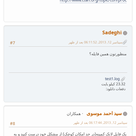
http://www.ctan.org/topic/confproc
Sadeghi
سپتامبر 12, 2013, 06:11:52 بعد از ظهر
#7
منظورتون همین فایله؟
test1.log
23.32 کیلو بایت
دفعات دانلود:
سید احمد موسوی
همکاران
سپتامبر 12, 2013, 06:17:44 بعد از ظهر
#8
یک فایل لاتک کمینه(در حد امکان کوچک) از مشکل خود درست کنید و به