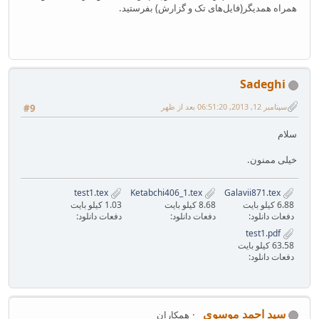
همراه همدیگر(فایل‌های تک و گزارش) بفرستید.
Sadeghi
سپتامبر 12, 2013, 06:51:20 بعد از ظهر
#9
سلام
خیلی ممنون.
test1.tex
Ketabchi406_1.tex
Galavii871.tex
6.88 کیلو بایت
8.68 کیلو بایت
1.03 کیلو بایت
دفعات دانلود:
دفعات دانلود:
دفعات دانلود:
test1.pdf
63.58 کیلو بایت
دفعات دانلود:
سید احمد موسوی
همکاران