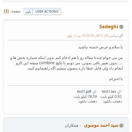
صفحه
1
USER ACTIONS
پایین
Sadeghi
سپتامبر 09, 2013, 10:55:58 بعد از ظهر
با سلام و عرض خسته نباشید
من می خوام چندتا مقاله رو با هم ادغام کنم بدون اینکه شماره بخش ها و
.... بدون تغییر باقی بمونن. می دونم با پکیج combine میشه این کارو
انجام داد ولی فایل خطا داره.ممنون میشم اگه راهنماییم کنید.
با احترام
test1.pdf
test1.tex
0.92 کیلو بایت
78.59 کیلو بایت
دفعات دانلود:
دفعات دانلود:
سید احمد موسوی
همکاران