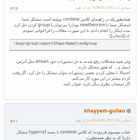
سپتامبر 12, 2013, 10:08:00 بعد از ظهر
#10
همانطوریکه در راهنمای کلاس combine‌ نوشته است مشکل شما
(مشکل شما با newtheorem بود) را می‌توان یا group کردن حل کرد.
بنده اینکار را انجام دادم. با این صورت مقالات را فراخوانی نمودم.
کد
[انتخاب]
\begingroup\import{PaperName}\endgroup
ولی همه مشکلات رفع شدند به جز دستورات خود amsart مثل آدرس،
ایمیل و ... که هنوز مشکل دارند.
احتمالا با محلی کردن بعضی دستورات بتوان مشکل را حل کرد. اگر وقت
کردم بیشتر در این مورد کار می‌کنم.
اگر دوستان نظری دیگر دارند عنوان کنند.
khayyam-guilan
سپتامبر 24, 2013, 08:46:00 قبل از ظهر
#11
جناب موسوی فرمودند که کلاس combine با بسته hyperref مشکل
داره! که به نظر همینطوره.