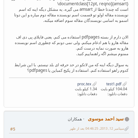
‎\documentclass[12pt‎, ‎reqno]{amsart}‎
است که چندتا خطا از amsart می گیره. یه مشکل دیگه اینه که اسم
نویسنده مقاله اولو تو قسمت اسم نویسنده مقاله دوم میاره و این دوتا
اسمو به اسامی نویسندگان مقاله سوم اضافه میکنه.
الان دارم از بسته pdfpages استفاده می کنم. یعنی فایلای پی دی اف
مقاله هارو با هم ادغام میکنم. ولی نمی دونم که چطوری اسم نویسنده
هارو به صورت نمایه درست کنم.
ممنوم میشم اگه راهنماییم کنید.
یه سوال دیگه اینه که من لاتکو در حد حرفه ای بلد نیستم. با این شرایط
کدوم راهو استفاده کنم. استفاده از پکیج کمباین یا pdfpages؟
proc.tex
test1.pdf
104.04 کیلو بایت
1.34 کیلو بایت
دفعات دانلود:
دفعات دانلود:
سید احمد موسوی
همکاران
سپتامبر 12, 2013, 04:46:25 بعد از ظهر
#5