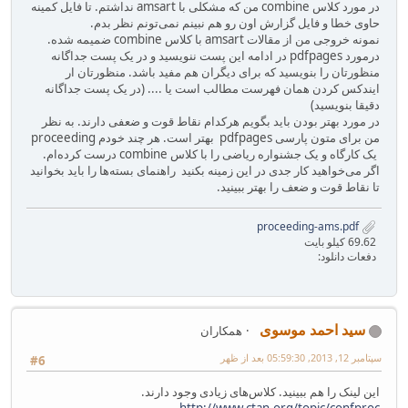
در مورد کلاس combine من که مشکلی با amsart نداشتم. تا فایل کمینه
حاوی خطا و فایل گزارش اون رو هم نبینم نمی‌تونم نظر بدم.
نمونه خروجی من از مقالات amsart با کلاس combine ضمیمه شده.
درمورد pdfpages در ادامه این پست ننویسید و در یک پست جداگانه
منظورتان را بنویسید که برای دیگران هم مفید باشد. منظورتان ار
ایندکس کردن همان فهرست مطالب است یا .... (در یک پست جداگانه
دقیقا بنویسید)
در مورد بهتر بودن باید بگویم هرکدام نقاط قوت و ضعفی دارند. به نظر
من برای متون پارسی pdfpages بهتر است. هر چند خودم proceeding
یک کارگاه و یک جشنواره ریاضی را با کلاس combine درست کرده‌ام.
اگر می‌خواهید کار جدی در این زمینه بکنید راهنمای بسته‌ها را باید بخوانید
تا نقاط قوت و ضعف را بهتر ببینید.
proceeding-ams.pdf
69.62 کیلو بایت
دفعات دانلود:
سید احمد موسوی
همکاران
سپتامبر 12, 2013, 05:59:30 بعد از ظهر
#6
این لینک را هم ببینید. کلاس‌های زیادی وجود دارند.