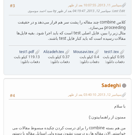
سپتامبر 11, 2013, 10:07:55 بعد از ظهر
#3
Last Edit
: سپتامبر 12, 2013, 04:19:47 بعد از ظهر by سید احمد موسوی
کلاس combine چند مقاله را پشت سر هم قرار می‌دهد و در حقیقت
proceeding می‌سازد.
مثال زیر را ببین. فایل اصلی test است که باید اجرا شود. بقیه فایل‌ها
مقالات رسیده است که باید کنار فایل test باشند.
test1.pdf
Alizadeh.tex
Mousavi.tex
test1.tex
0.95 کیلو بایت
0.4 کیلو بایت
0.37 کیلو بایت
119.13 کیلو بایت
دفعات دانلود:
دفعات دانلود:
دفعات دانلود:
دفعات دانلود:
Sadeghi
سپتامبر 12, 2013, 03:40:10 بعد از ظهر
#4
با سلام
ممنون از راهنماییتون:)
من هم بسته combine را برای درست کردن چکیده مبسوط مقالات می
خواستم. الان مقاله ها رو درست نشون میده ولی استایل مقاله با دستور