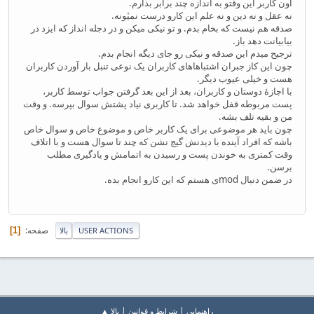
اون کاربر این وقتو به اندازه چند برابر بذارم.
نه عقل و نه دین و نه علم این کارو درست نمیٔونه.
صدقه هم نیست که بخام بدم. و تو نیکی میکن و در دجله انداز که ایزد در
بیابیانت دهد باز.
ترجیح میدم این صدقه و نیکی رو جای دیگه انجام بدم.
چون این کاز جبران اشتباها‌های کاربران یک نوعی تنبل بار آوردن کاربران
هست و خیلی عیوب دیگر.
با اجازهٔ دوستان و کاربران، بعد از این بعد گرفتن جواب توسط کاربر،
پست مربوطه قفل خواهد شد. تا کاربری نیاد پشتش سوال بپرسه. و وقت
من و بقیه تلف بشه.
چون باید هر موضوعی برای یک کاربر خاص و موضوع خاص و سوال خاص
باشه که افراد آینده با دیدنش گیج نشن که چند تا سوال هست و با اتلاف
وقت کمتری به خوندن پست و رسیدن به اتمامش و یادگیری مطلب
برسن.
در ضمن دنبال modی هستم که این کارو انجام بده.
صفحه
1
USER ACTIONS
بالا
|
|
راهنمايي
شرایط و قوانین
بالا ▲