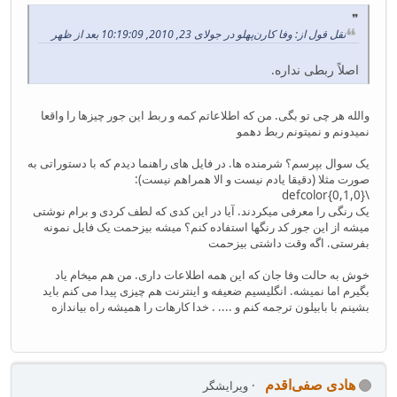
نقل قول از: وفا کارن‌پهلو در جولای 23, 2010, 10:19:09 بعد از ظهر
اصلاً ربطی نداره.
والله هر چی تو بگی. من که اطلاعاتم کمه و ربط این جور چیزها را واقعا
نمیدونم و نمیتونم ربط دهمو
یک سوال بپرسم؟ شرمنده ها. در فایل های راهنما دیدم که با دستوراتی به
صورت مثلا (دقیقا یادم نیست و الا همراهم نیست):
\defcolor{0,1,0}
یک رنگی را معرفی میکردند. آیا در این کدی که لطف کردی و برام نوشتی
میشه از این جور کد رنگها استفاده کنم؟ میشه بیزحمت یک فایل نمونه
بفرستی. اگه وقت داشتی بیزحمت
خوش به حالت وفا جان که این همه اطلاعات داری. من هم میخام یاد
بگیرم اما نمیشه. انگلیسیم ضعیفه و اینترنت هم چیزی پیدا می کنم باید
بشینم با بابیلون ترجمه کنم و .... . خدا کارهات را همیشه راه بیاندازه
هادی صفی‌اقدم
ویرایشگر