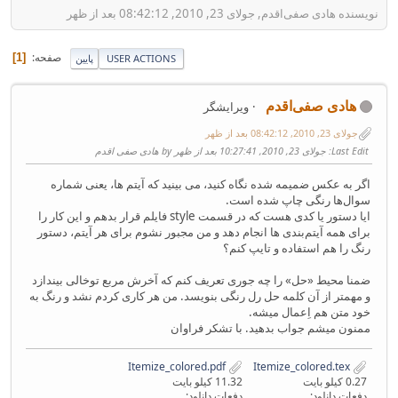
نویسنده هادی صفی‌اقدم, جولای 23, 2010, 08:42:12 بعد از ظهر
صفحه
1
USER ACTIONS
پایین
هادی صفی‌اقدم
ویرایشگر
جولای 23, 2010, 08:42:12 بعد از ظهر
Last Edit
: جولای 23, 2010, 10:27:41 بعد از ظهر by هادی صفی اقدم
اگر به عکس ضمیمه شده نگاه کنید، می بینید که آیتم ها، یعنی شماره
سوا‌ل‌ها رنگی چاپ شده است.
ایا دستور یا کدی هست که در قسمت style فایلم قرار بدهم و این کار را
برای همه آیتم‌بندی ها انجام دهد و من مجبور نشوم برای هر آیتم، دستور
رنگ را هم استفاده و تایپ کنم؟
ضمنا محیط «حل» را چه جوری تعریف کنم که آخرش مربع توخالی بیندازد
و مهمتر از آن کلمه حل رل رنگی بنویسد. من هر کاری کردم نشد و رنگ به
خود متن هم اِعمال میشه.
ممنون میشم جواب بدهید. با تشکر فراوان
Itemize_colored.pdf
Itemize_colored.tex
0.27 کیلو بایت
11.32 کیلو بایت
دفعات دانلود:
دفعات دانلود: