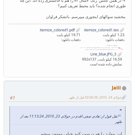
۴- در همن عکس رنگ «مثال ۲» را هم با خاکستری زده اند. این چه
طوری انجام شده؟ باید محیط تعریف کنیم؟
ببخشید سوالهای اینجوری میپرسم. باتشکر فراوان
itemize_colored1.pdf
itemize_colored1.tex
1.23 کیلو بایت
19.71 کیلو بایت
دفعات دانلود:
دفعات دانلود:
3_Line_blue.JPG
16.59 کیلو بایت, 992x137
نمایش داده شده است
Jalil
جولای 24, 2010, 02:06:39 قبل از ظهر
#7
نقل قول از: هادی صفی اقدم در جولای 23, 2010, 11:13:24 بعد از
ظهر
این موارد را هم درست کنید خیلی ممنون میشم