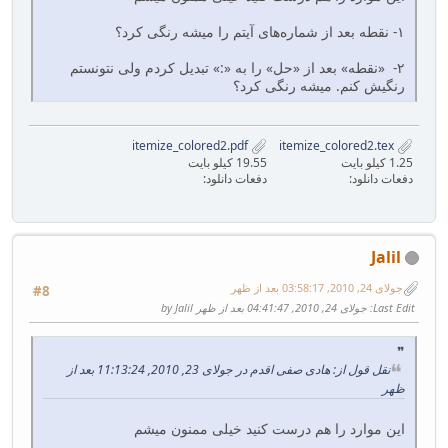
۱- نقطه بعد از شماره‌های آیتم را میشه رنگی کرد؟
۲- «نقطه» بعد از «حل» را به «:» تبدیل کردم ولی نتونستم
رنگیش کنم. میشه رنگی کرد؟
itemize_colored2.pdf
itemize_colored2.tex
1.25 کیلو بایت
19.55 کیلو بایت
دفعات دانلود:
دفعات دانلود:
Jalil
جولای 24, 2010, 03:58:17 بعد از ظهر
#8
Last Edit
: جولای 24, 2010, 04:41:47 بعد از ظهر by Jalil
نقل قول از: هادی صفی اقدم در جولای 23, 2010, 11:13:24 بعد از
ظهر
این موارد را هم درست کنید خیلی ممنون میشم