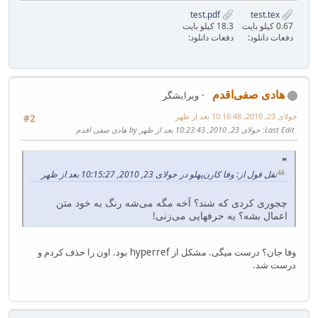
test.pdf
test.tex
0.67 کیلو بایت
18.3 کیلو بایت
دفعات دانلود:
دفعات دانلود:
هادی صفی‌اقدم
ویرایشگر
جولای 23, 2010, 10:16:48 بعد از ظهر
#2
Last Edit
: جولای 23, 2010, 10:23:43 بعد از ظهر by هادی صفی اقدم
نقل قول از: وفا کارن‌پهلو در جولای 23, 2010, 10:15:27 بعد از ظهر
چجوری کردی که شند؟ آخه مگه می‌شه رنگ به خود متن
اعمال بشه؟ یه حرفهایی می‌زنی!
وفا جان؟ درست میگی. مشکل از hyperref بود. اون را حذف کردم و
درست شد.