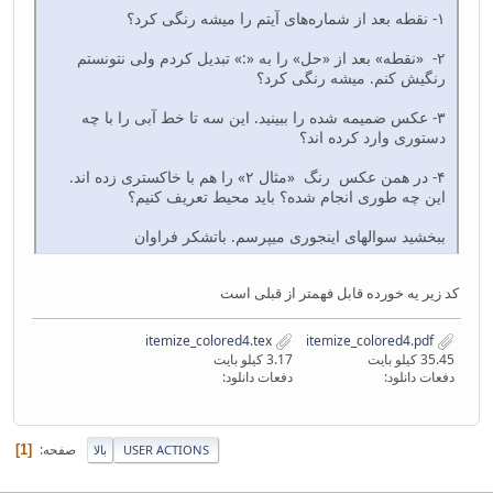
۱- نقطه بعد از شماره‌های آیتم را میشه رنگی کرد؟
۲- «نقطه» بعد از «حل» را به «:» تبدیل کردم ولی نتونستم
رنگیش کنم. میشه رنگی کرد؟
۳- عکس ضمیمه شده را ببینید. این سه تا خط آبی را با چه
دستوری وارد کرده اند؟
۴- در همن عکس رنگ «مثال ۲» را هم با خاکستری زده اند.
این چه طوری انجام شده؟ باید محیط تعریف کنیم؟
ببخشید سوالهای اینجوری میپرسم. باتشکر فراوان
کد زیر یه خورده قابل فهمتر از قبلی است
itemize_colored4.tex
itemize_colored4.pdf
35.45 کیلو بایت
3.17 کیلو بایت
دفعات دانلود:
دفعات دانلود:
صفحه
1
USER ACTIONS
بالا