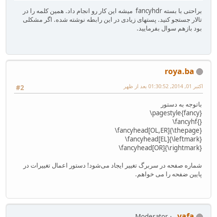
براحتی با بسته fancyhdr میشه این کار رو انجام داد. همین کلمه را در
تالار جستجو کنید. پستهای زیادی در این رابطه نوشته شده. اگر مشکلی
بود بازهم سوال بفرمایید.
roya.ba
اکتبر 01, 2014, 01:30:52 بعد از ظهر
#2
باتوجه به دستور
‎\pagestyle{fancy}‎
‎\fancyhf{}‎
‎\fancyhead[OL,ER]{\thepage}‎
‎\fancyhead[EL]{\leftmark}‎
‎\fancyhead[OR]{\rightmark}
شماره صفحه در سربرگ تغییر ایجاد می‌شود! دستور اعمال تغییرات در
پایین ضفحه را می خواهم.
vafa
Moderator