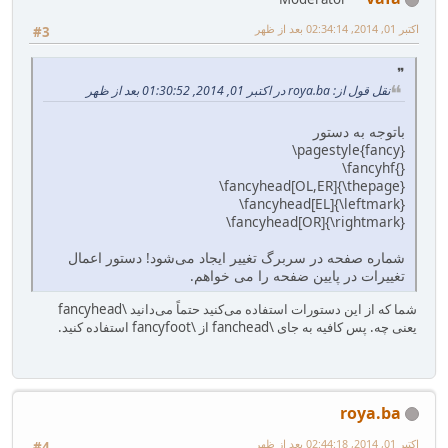
اکتبر 01, 2014, 02:34:14 بعد از ظهر
#3
نقل قول از: roya.ba در اکتبر 01, 2014, 01:30:52 بعد از ظهر
باتوجه به دستور
‎\pagestyle{fancy}‎
‎\fancyhf{}‎
‎\fancyhead[OL,ER]{\thepage}‎
‎\fancyhead[EL]{\leftmark}‎
‎\fancyhead[OR]{\rightmark}
شماره صفحه در سربرگ تغییر ایجاد می‌شود! دستور اعمال
تغییرات در پایین ضفحه را می خواهم.
شما که از این دستورات استفاده می‌کنید حتماً می‌دانید \fancyhead
یعنی چه. پس کافیه به جای \fanchead از \fancyfoot استفاده کنید.
roya.ba
اکتبر 01, 2014, 02:44:18 بعد از ظهر
#4