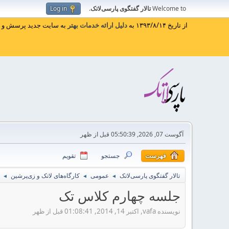
Welcome to
تالار گفتگوی پارسی‌لاتک
.
Log in
از تاریخ ۱۳۹۳/۸/۱۴ به
دلیل ارائه خدمات بهتر
به سایت جدید پرسش و پا
آگوست 07, 2026, 05:50:39 قبل از ظهر
فهرست
جستجو
تقویم
تالار گفتگوی پارسی‌لاتک
عمومی
کارگاه‌های لاتک و زی‌پرشین
◄
◄
◄
جلسه چهارم کلاس تک
نویسنده vafa, اکتبر 14, 2014, 01:08:41 قبل از ظهر