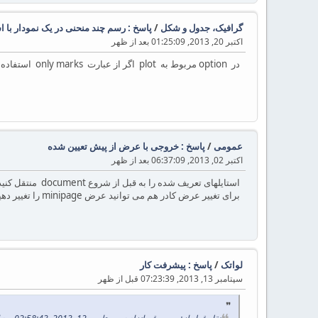
گرافیک، جدول و شکل
/
پاسخ : رسم چند منحنی در یک نمودار با 
اکتبر 20, 2013, 01:25:09 بعد از ظهر
در option مربوط به plot اگر از عبارت only marks استفاده کنید فقط شکل مورد نظر برای نقاط رسم می شود اگر بخواهید نقاط به هم وصل نیز بشود این عبارت را حذف کنید
عمومی
/
پاسخ : خروجی با عرض از پیش تعیین شده
اکتبر 02, 2013, 06:37:09 بعد از ظهر
استایلهای تعریف شده را به قبل از شروع document منتقل کنید فاصله خالی سمت حذف می شود
برای تغییر عرض کادر هم می توانید عرض minipage را تغییر دهید
لواتک
/
پاسخ : پیشرفت کار
سپتامبر 13, 2013, 07:23:39 قبل از ظهر