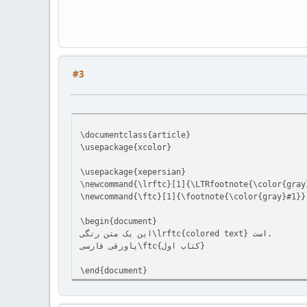
#3
\documentclass{article}
\usepackage{xcolor}
\usepackage{xepersian}
\newcommand{\lrftc}[1]{\LTRfootnote{\color{gray
\newcommand{\ftc}[1]{\footnote{\color{gray}#1}}
\begin{document}
این یک متن رنگی\lrftc{colored text} است.
پاورقی فارسی\ftc{کتاب اول}
\end{document}