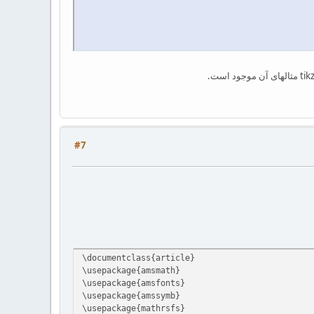
#7
\documentclass{article}
\usepackage{amsmath}
\usepackage{amsfonts}
\usepackage{amssymb}
\usepackage{mathrsfs}