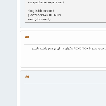
\usepackage{xepersian}
\begin{document}
$\mathscr{ABCDEFGH}$
\end{document}
#8
#9