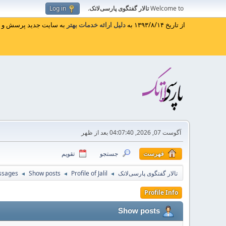
Welcome to
تالار گفتگوی پارسی‌لاتک
.
Log in
از تاریخ ۱۳۹۳/۸/۱۴ به
دلیل ارائه خدمات بهتر
به سایت جدید پرسش و پا
آگوست 07, 2026, 04:07:40 بعد از ظهر
فهرست
جستجو
تقویم
تالار گفتگوی پارسی‌لاتک
Profile of Jalil
Show posts
ssages
◄
◄
◄
Profile Info
Show posts