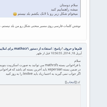
سلام دوستان
میشه راهنماییم کنید
میخوام شکل زیر رو با لاتک بکشم بلد نیستم
نوشتن کلمات فارسی روی مسیر منحنی شکل رو من بلد نیستم. در مورد کلمات 
قلم‌ها و حروف
/
پاسخ : استفاده از دستور \mathscr برای املایی نوشتن حروف
آپریل 18, 2014, 10:56:55 قبل از ظهر
سلام
با فراخوانی بسته mathrsfs می توانید به صورت اسکریپت بنویسید
در ضمن بسته xepersian باید آخرین بسته ای باشد که فراخوانی می شود
اگر جواب نمی گیرید به احتما زیاد باید texlive را به روز کنید
کد
[انتخاب]