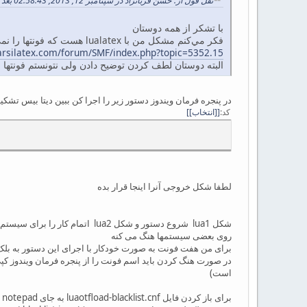
نقل قول از: حسن قربانزاد در سپتامبر 12, 2013, 02:58:43 بعد از ظهر
با تشكر از همه دوستان
فكر مي‌كنم مشكل من با lualatex هست كه فونتها را نمي‌شناسد چون در پست زير هم نتونستم اجرا بگيرم
arsilatex.com/forum/SMF/index.php?topic=5352.15
البته دوستان لطف كردن توضيح دادن ولی نتونستم فونتها را
در پنجره فرمان ویندوز دستور زیر را اجرا کن ببین دیتا بیس تشک
کد
[انتخاب]
لطفا شکل خروجی آنرا اینجا قرار بده
شکل lua1 شروع دستور و شکل lua2 اتمام کار را برای سیستم من نشان می دهد البته بدون هنگ کردن،
روی بعضی سیستمها هنگ می کنه
برای من هفت فونت به صورت خودکار با اجرای این دستور به بل
در صورت هنگ کردن باید اسم فونت را از پنجره فرمان ویندوز کپ
است)
برای باز کردن فایل luaotfload-blacklist.cnf به جای notepad از ادیتورهای تک مثل تکمیکر استفاده کنی بهتر است