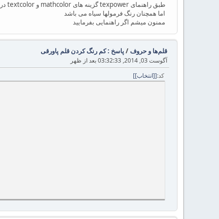
طبق راهنمای texpower گزینه های mathcolor و textcolor در فایل پیوست را یکسان انتخاب کردم
اما همچنان رنگ فرمولها سیاه می باشد
ممنون میشم اگر راهنمایی بفرمایید
قلم‌ها و حروف
/
پاسخ : کم رنگ کردن قلم پاورقی
آگوست 03, 2014, 03:32:33 بعد از ظهر
کد
[انتخاب]