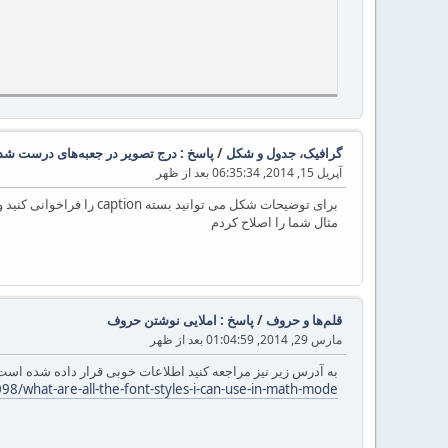
گرافیک، جدول و شکل
/
پاسخ : درج تصویر در جعبه‌های درست شده توسط
آپریل 15, 2014, 06:35:34 بعد از ظهر
برای توضیحات شکل می توانید بسته caption را فراخوانی کنید و همانطور که آقای ترابی گفتند اگر از minipage استفاده کنیم می توانیم در کادرهای درست شده با tcolorbox شکهای دارای توضیح داشته باشیم
مثال شما را اصلاح کردم
قلم‌ها و حروف
/
پاسخ : املایی نوشتن حروف
مارس 29, 2014, 01:04:59 بعد از ظهر
به آدرس زیر نیز مراجعه کنید اطلاعات خوبی قرار داده شده است
8/what-are-all-the-font-styles-i-can-use-in-math-mode