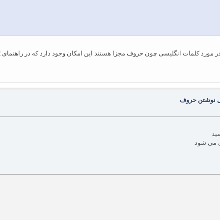
انگلیسی چون حروف مجزا هستند این امکان وجود دارد که در راهنمای tikz مثالهای آن موجود است.