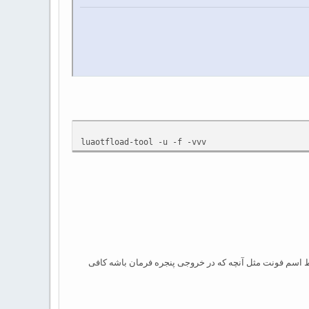
luaotfload-tool -u -f -vvv
قط اسم فونت مثل آنچه که در خروجی پنجره فرمان باشه کافی