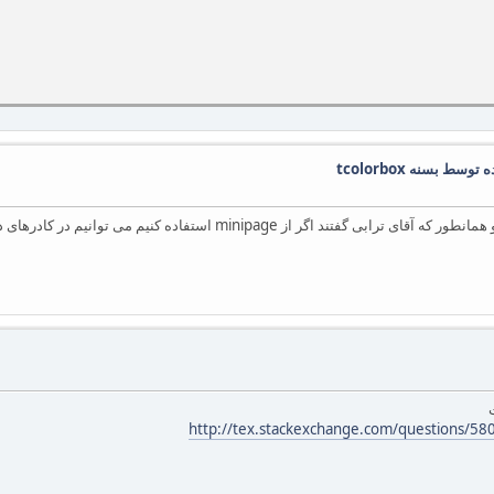
 بسنه tcolorbox
http://tex.stackexchange.com/questions/5809