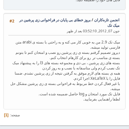
انجمن تازه‌کاران
/
بروز خطای بی پایان در فراخوانی زی پرشین در
#2
میک تک
جون 07, 2012, 03:52:10 بعد از ظهر
میک تک 2.9 من به خوبی کار می کنه و به راحتی با بسته ی arabi متن
فارسی تولید میشه.
دیروز تصمیم گرفتم بسته ی زی پرشین رو نصب و امتحان کنم تا بتونم
بسته ی مناسب تر رو برای کارهام انتخاب کنم.
بسته های زی پرشین ، بی دی و مجموعه بسته های l3 را به پیشنهاد میک
تک نصب کردم ولی متاسفانه با نصب و به روز کردن
همه ی بسته های لازم موفق به گرفتن نتیجه از زی پرشین نشدم. ضمنا
فایل را با XeLaTeX اجرا کردم.
با غیر فعال کردن خط مربوط به فراخوانی بسته ی زی پرشین مشکل حل
میشه.
فایل تک مورد امتحان و log حاصل ضمیمه شده است.
لطفا راهنمایی بفرمایید.
صفحه
1