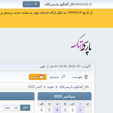
Welcome to
تالار گفتگوی پارسی‌لاتک
.
Log in
از تاریخ ۱۳۹۳/۸/۱۴ به
دلیل ارائه خدمات بهتر
به سایت جدید پرسش و پا
آگوست 07, 2026, 01:24:30 قبل از ظهر
فهرست
جستجو
تقویم
تالار گفتگوی پارسی‌لاتک
تقویم
اکتبر 2025
◄
◄
سپتامبر 2025
ي
د
س
چ
پ
ج
ش
LIST
ماه
هفته
6
5
4
3
2
1