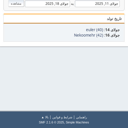
به
تاریخ تولد
جولای 14
:
euler (40)
جولای 16
:
Nekoomehr (42)
|
|
راهنمايي
شرایط و قوانین
بالا ▲
,
SMF 2.1.6 © 2025
Simple Machines