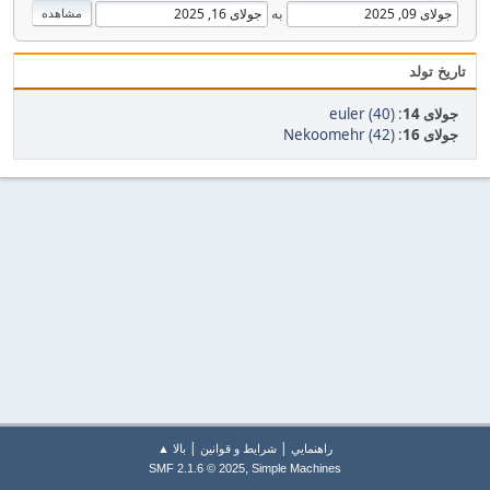
به
تاریخ تولد
جولای 14
:
euler (40)
جولای 16
:
Nekoomehr (42)
|
|
راهنمايي
شرایط و قوانین
بالا ▲
,
SMF 2.1.6 © 2025
Simple Machines