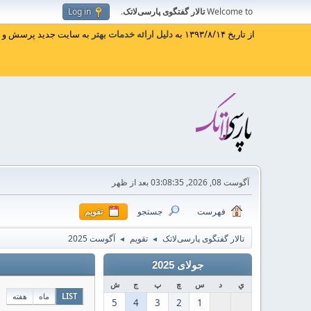
Welcome to
تالار گفتگوی پارسی‌لاتک
.
Log in
از تاریخ ۱۳۹۳/۸/۱۴ به
دلیل ارائه خدمات بهتر
به سایت جدید پرسش و پا
آگوست 08, 2026, 03:08:35 بعد از ظهر
فهرست
جستجو
تقویم
تالار گفتگوی پارسی‌لاتک
تقویم
آگوست 2025
◄
◄
جولای 2025
ي
د
س
چ
پ
ج
ش
LIST
ماه
هفته
5
4
3
2
1