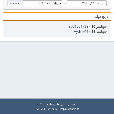
به
تاریخ تولد
سپتامبر 16
:
abd1001 (39)
سپتامبر 18
:
Aydin (41)
|
|
راهنمايي
شرایط و قوانین
بالا ▲
,
SMF 2.1.6 © 2025
Simple Machines