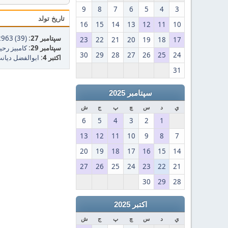
9
8
7
6
5
4
3
تاریخ تولد
16
15
14
13
12
11
10
سپتامبر 27
:
2963 (39)
23
22
21
20
19
18
17
سپتامبر 29
:
کامبیز رحیمی 
30
29
28
27
26
25
24
اکتبر 4
:
ابوالفضل دیانت (
31
سپتامبر 2025
ي
د
س
چ
پ
ج
ش
6
5
4
3
2
1
13
12
11
10
9
8
7
20
19
18
17
16
15
14
27
26
25
24
23
22
21
30
29
28
اکتبر 2025
ي
د
س
چ
پ
ج
ش