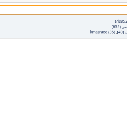
aris85
(655)
40)
,
kmazraee (35)