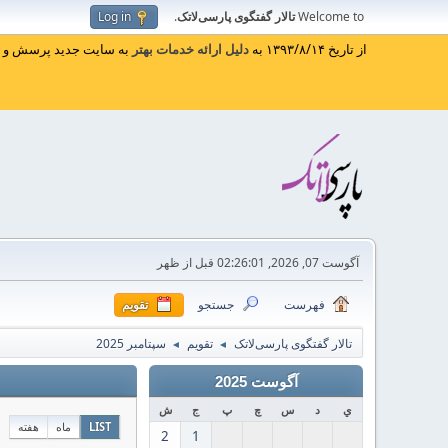
Welcome to
تالار گفتگوی پارسی‌لاتک
.
Log in
از تاریخ ۱۳۹۳/۸/۱۴ به
دلیل ارائه خدمات بهتر
به سایت جدید پرسش و پا
آگوست 07, 2026, 02:26:01 قبل از ظهر
فهرست
جستجو
تقویم
تالار گفتگوی پارسی‌لاتک
تقویم
سپتامبر 2025
◄
◄
آگوست 2025
ي
د
س
چ
پ
ج
ش
LIST
ماه
هفته
2
1