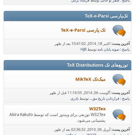
پاسخ : صفر تو خالی
توسط
فرشاد ترابی
تک‌پارسی TeX-e-Parsi
تک پارسی TeX-e-Parsi
آخرین پست:
اکتبر 18, 2014, 10:41:02 بعد از ظهر
پاسخ : نمونه پایان نامه
توسط
HJB
توزیع‌های تک TeX Distributions
میک‌تک MikTeX
آخرین پست:
آگوست 06, 2014, 11:16:55 قبل از ظهر
پاسخ : قراردادن تاریخ مق...
توسط
نادری
W32Tex
W32Tex توزیعی برای ویندوز است که توسط Akira Kakuto
پشتیبانی می‌شود.
آخرین پست:
آپریل 06, 2010, 02:36:32 بعد از ظهر