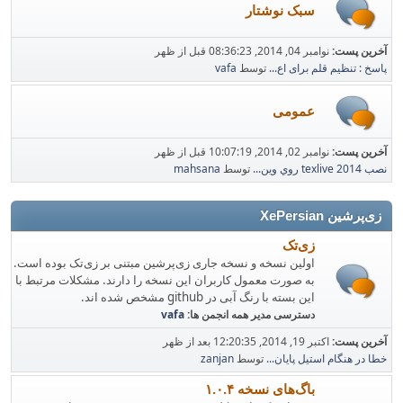
سبک نوشتار
آخرین پست:
نوامبر 04, 2014, 08:36:23 قبل از ظهر
پاسخ : تنظیم قلم برای اع...
توسط
vafa
عمومی
آخرین پست:
نوامبر 02, 2014, 10:07:19 قبل از ظهر
نصب texlive 2014 روي وين...
توسط
mahsana
زی‌پرشین XePersian
زی‌تک
اولین نسخه و نسخه جاری زی‌پرشین مبتنی بر زی‌تک بوده است.
به صورت معمول کاربران این نسخه را دارند. مشکلات مرتبط با
این بسته با رنگ آبی در github مشخص شده اند.
دسترسی مدیر همه انجمن ها:
vafa
آخرین پست:
اکتبر 19, 2014, 12:20:35 بعد از ظهر
خطا در هنگام استیل پایان...
توسط
zanjan
باگ‌های نسخه ۱.۰.۴