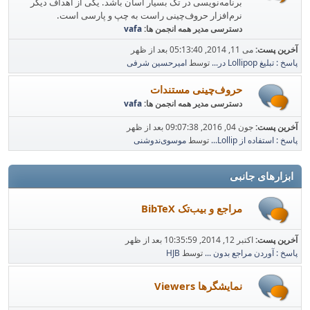
برنامه‌نویسی در تک بسیار آسان باشد. یکی از اهداف دیگر
نرم‌افزار حروف‌چینی راست به چپ و پارسی است.
دسترسی مدیر همه انجمن ها:
vafa
آخرین پست:
می 11, 2014, 05:13:40 بعد از ظهر
پاسخ : تبلیغ Lollipop در...
توسط
امیرحسین شرفی
حروف‌چینی مستندات
دسترسی مدیر همه انجمن ها:
vafa
آخرین پست:
جون 04, 2016, 09:07:38 بعد از ظهر
پاسخ : استفاده از Lollip...
توسط
موسوی‌ندوشنی
ابزارهای جانبی
مراجع و بیب‌تک BibTeX
آخرین پست:
اکتبر 12, 2014, 10:35:59 بعد از ظهر
پاسخ : آوردن مراجع بدون ...
توسط
HJB
نمایشگرها Viewers