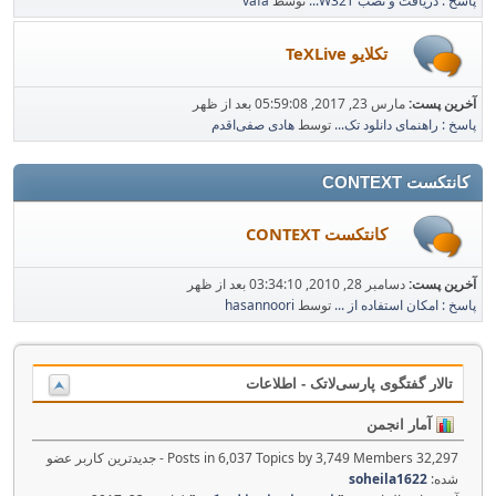
پاسخ : دریافت و نصب W32T...
توسط
vafa
تکلایو TeXLive
آخرین پست:
مارس 23, 2017, 05:59:08 بعد از ظهر
پاسخ : راهنمای دانلود تک...
توسط
هادی صفی‌اقدم
کانتکست CONTEXT
کانتکست CONTEXT
آخرین پست:
دسامبر 28, 2010, 03:34:10 بعد از ظهر
پاسخ : امکان استفاده از ...
توسط
hasannoori
تالار گفتگوی پارسی‌لاتک - اطلاعات
آمار انجمن
32,297 Posts in 6,037 Topics by 3,749 Members - جدیدترین کاربر عضو
شده:
soheila1622