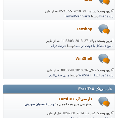
آخرین پست:
دسامبر 29, 2010, 05:15:55 بعد از ظهر
پاسخ : kile
توسط
FarhadMehrvarzi
Texshop
آخرین پست:
جولای 27, 2013, 11:33:03 بعد از ظهر
پاسخ : مشکل با فونت در ب...
توسط
فرشاد ترابی
WinShell
آخرین پست:
جولای 26, 2010, 08:52:48 بعد از ظهر
پاسخ : ویرایشگر WinShell
توسط
هادی صفی‌اقدم
فارسی‌تک FarsiTeX
فارسی‌تک FarsiTeX
دسترسی مدیر همه انجمن ها:
وحيد قاسميان سوربني
آخرین پست:
اکتبر 02, 2014, 10:42:00 قبل از ظهر