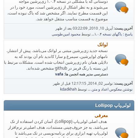
دوستانی که با مشکلی در نسخه ۱.۰.۴ زی‌پرشین مواجه
می‌شوند و به نظر اشکال از زی‌پرشین است، مورد خود را در
این قسمت مطرح نمایند. اگر مشخص شد که باگ نبوده است،
موضوع به قسمت مناسب منتقل خواهد شد.
آخرین پست:
آپریل 10, 2010, 03:22:09 بعد از ظهر
پاسخ : باگهای نسخه ۱.۰.۴...
توسط
محمود امین‌طوسی
لواتک
نسخه جدید زی‌پرشین مبتنی بر لواتک می‌باشد. پیش از انتشار،
نامهای لواپرشین، سیمرغ و سارا کاندید نام‌ آن بودند که به
دلایلی همان نام زی‌پرشین انتخاب شده است. مشکلات مرتبط با
این بسته با رنگ قرمز در github مشخص شده‌اند.
دسترسی مدیر همه انجمن ها:
vafa
آخرین پست:
نوامبر 02, 2014, 12:17:15 قبل از ظهر
نوشتن معکوس اعداد و متن ...
توسط
kdadkhah
لولی‌پاپ Lollipop
معرفی
هدف اصلی لولی‌پاپ (Lollipop)، آسان کردن استفاده از تک
می‌باشد. به جز حروف‌چینی مستندات، هدف اصلی‌تر نرم‌افزار
لولی‌پاپ تهیه ابزاری برای برنامه‌نویسی در تک می‌باشد تا