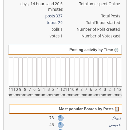
6 days, 14 hours and 20
Total time spent Online
minutes
337 posts
Total Posts
29 topics
Total Topics started
1 polls
Number of Polls created
1 votes
Number of Votes cast
Posting activity by Time
11
10
9
8
7
6
5
4
3
2
1
12
11
10
9
8
7
6
5
4
3
2
1
12
pm
pm
pm
pm
pm
pm
pm
pm
pm
pm
pm
pm
am
am
am
am
am
am
am
am
am
am
am
am
Most popular Boards by Posts
73
زی‌تک
46
عمومی