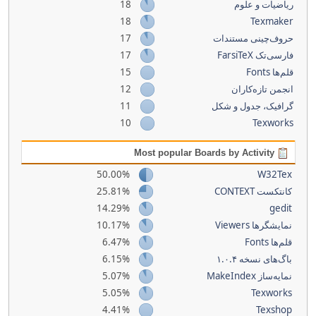
18
ریاضیات و علوم
18
Texmaker
17
حروف‌چینی مستندات
17
فارسی‌تک FarsiTeX
15
قلم‌ها Fonts
12
انجمن تازه‌کاران
11
گرافیک، جدول و شکل
10
Texworks
Most popular Boards by Activity
50.00%
W32Tex
25.81%
کانتکست CONTEXT
14.29%
gedit
10.17%
نمایشگرها Viewers
6.47%
قلم‌ها Fonts
6.15%
باگ‌های نسخه ۱.۰.۴
5.07%
نمایه‌ساز MakeIndex
5.05%
Texworks
4.41%
Texshop