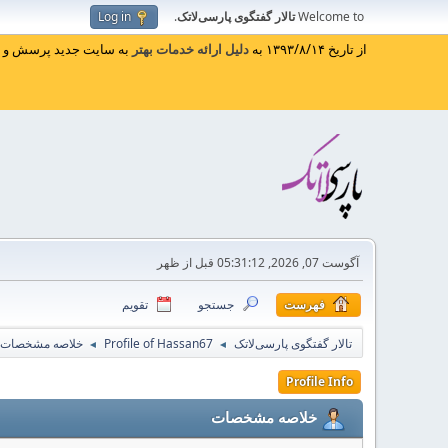
Welcome to
تالار گفتگوی پارسی‌لاتک
.
Log in
از تاریخ ۱۳۹۳/۸/۱۴ به
دلیل ارائه خدمات بهتر
به سایت جدید پرسش و پا
آگوست 07, 2026, 05:31:12 قبل از ظهر
فهرست
جستجو
تقویم
تالار گفتگوی پارسی‌لاتک
Profile of Hassan67
خلاصه مشخصات
◄
◄
Profile Info
خلاصه مشخصات