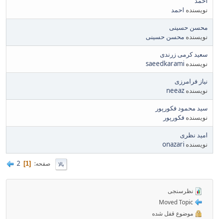
احمد
نویسنده
احمد
محسن حسینی
نویسنده
محسن حسینی
سعید کرمی زرندی
نویسنده
saeedkarami
نیاز فرامرزی
نویسنده
neeaz
سید محمود فکورپور
نویسنده
فکورپور
امید نظری
نویسنده
onazari
2
صفحه
1
بالا
نظرسنجی
Moved Topic
موضوع قفل شده