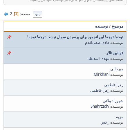
2
صفحه
1
پایین
موضوع
/
نویسنده
توجه! توجه! این انجمن برای پرسیدن سوال نیست توجه! توجه!
نویسنده
هادی صفی‌اقدم
قوانین تالار
نویسنده
مهدی امیدعلی
میرخانی
نویسنده
Mirkhani
زهرا فاطمی
نویسنده
زهرا فاطمی
شهرزاد ولائي
نویسنده
ShahrzadV
مریم
نویسنده
رخش