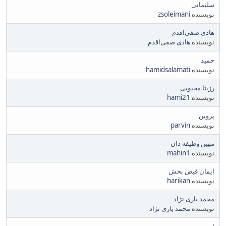
سلیمانی
نویسنده
zsoleimani
هادی صفی‌اقدم
نویسنده
هادی صفی‌اقدم
حمید
نویسنده
hamidsalamati
رزیتا محبوبی
نویسنده
hami21
پروین
نویسنده
parvin
مهین وظیفه دان
نویسنده
mahin1
ایمان فیض بخش
نویسنده
harikan
محمد یاری نژاد
نویسنده
محمد یاری نژاد