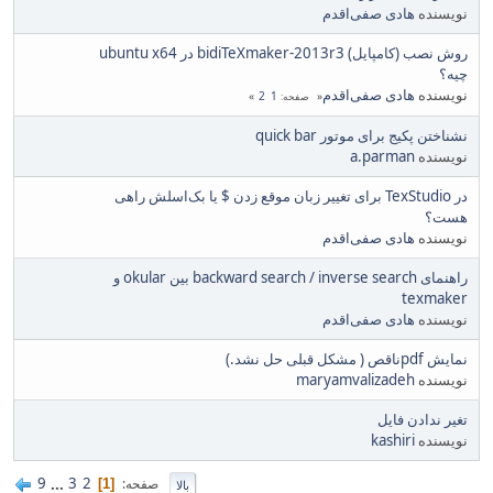
نویسنده
هادی صفی‌اقدم
روش نصب (کامپایل) bidiTeXmaker-2013r3 در ubuntu x64
چیه؟
نویسنده
هادی صفی‌اقدم
2
1
صفحه
نشناختن پکیج برای موتور quick bar
نویسنده
a.parman
در TexStudio برای تغییر زبان موقع زدن $ یا بک‌اسلش راهی
هست؟
نویسنده
هادی صفی‌اقدم
راهنمای backward search / inverse search بین okular و
texmaker
نویسنده
هادی صفی‌اقدم
نمایش pdfناقص ( مشکل قبلی حل نشد.)
نویسنده
maryamvalizadeh
تغیر ندادن فایل
نویسنده
kashiri
9
...
3
2
صفحه
1
بالا