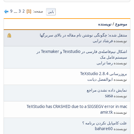
9
...
3
2
صفحه
1
پایین
موضوع
/
نویسنده
منتقل شده: چگونگی نوشتن نام مقاله در بالای سربرگها
نویسنده
فرشاد ترابی
اشکال نیم‌فاصله‌ی فارسی در Texstudio و Texmaker در
سیستم‌عامل مک
نویسنده
رضا ترابی
بروزرسانی TeXstudio 2.8.4
نویسنده
ابوالفضل دیانت
نمایش داده نشدن مراجع
نویسنده
sasa
TeXStudio has CRASHED due to a SIGSEGV error in mac
نویسنده
amir.tk
علت کامپایل نکردن برنامه ؟
نویسنده
bahare60