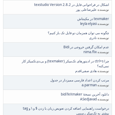
اشکال در فراخوانی فایل در texstudio Version 2.8.2
نویسنده
علیرضا‌علی پور
texmaker در مکینتاش
نویسنده
leyla elyasi
چگونه می توان همزمان دو فایل تک باز کنیم؟
نویسنده
نادری
عدم امکان گرفتن خروجی در Bidi
نویسنده
nima.flix
چرا ctrl+s در ادیتورهای تک‌میکر (texmaker) و بی‌دی‌تکمیکر کار
نمی‌کنه؟
نویسنده
هادی صفی‌اقدم
مرتب کردن اعداد فارسی ممیزدار در جدول
نویسنده
a.parman
دانلود آخرین نسخۀ bidiTeXmaker
نویسنده
ASedJavad
درخواست راهنمایی اضافه کردن تعویض زبان با زدن $ و \ و tag
بیشتر به تک‌میکر رسمی