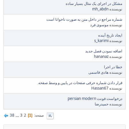
مشکل در اجرای یک مثال بسیار ساده
نویسنده
mh_abdn
شماره مراجع در داخل متن به صورت ناخوانا است
نویسنده
موسوی فرد
ایجاد تاریخ آینده
نویسنده
s_karimi
اضافه نمودن فصل جدید
نویسنده
hananaz
خطا در اجرا
نویسنده
هادی قاسمی
قرار دادن شماره حرفی صفحات در پایین و وسط صفحه
نویسنده
Hassan67
درخواست فونت persian modern
نویسنده
حمیدرضا
38
...
3
2
صفحه
1
بالا