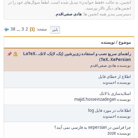
انجمن، به حالت «فقط خواندن» تبدیل شده است. لطفاً سوال‌های خود را در
انجمن‌های دیگر تالار بپرسید.
دسترسی مدیر همه انجمن ها:
هادی صفی‌اقدم
.
38
...
3
2
صفحه
1
پایین
موضوع
/
نویسنده
راهنمای سریع نصب و استفاده زی‌پرشین (تِک، لاتِک، لاتك، LaTeX،
TeX، XePersian)
نویسنده
هادی صفی‌اقدم
اطلاع از خطای فایل
نویسنده
احمدوند
اسلایدسازی با لاتک
نویسنده
majid.hosseinzadegan
اطلاعات در مورد فایل log
نویسنده
احمدوند
چرا فرامین در xepersian به فارسی نمی آیند؟
نویسنده
zoze