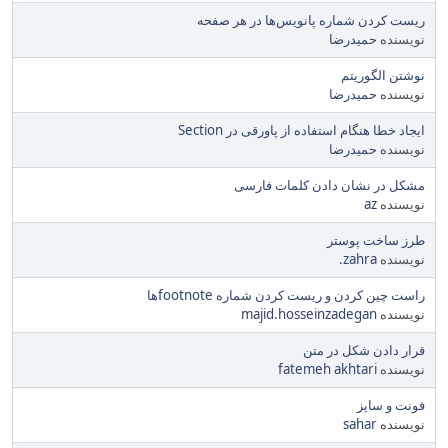
ریست کردن شماره پانویس‌ها در هر صفحه
نویسنده
حمیدرضا
نوشتن الگوریتم
نویسنده
حمیدرضا
ایجاد خطا هنگام استفاده از پاورقی در Section
نویسنده
حمیدرضا
مشکل در نشان دادن کلمات فارسی
نویسنده
az
طرز ساخت پوستر
نویسنده
zahra.
راست چین کردن و ریست کردن شماره footnoteها
نویسنده
majid.hosseinzadegan
قرار دادن شکل در متن
نویسنده
fatemeh akhtari
فونت و سایز
نویسنده
sahar