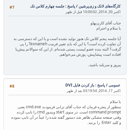
کارگاه‌های لاتک و زی‌پرشین
/
پاسخ : جلسه چهارم کلاس تک
#7
اکتبر 30, 2014, 10:00:02 قبل از ظهر
جناب آقای کارن‌پهلو
با سلام و احترام
آیا جلسه پنجم کلاس تک هنوز تولید نشده است و یا این که دسترسی به
آن تفاوت کرده است؟ یا این که باید تغییر فرمت Texnameh را پی
گرفت؟ البته بنده عضو لیست پستی شده‌ام. از این که سوالاتم پیش‌پا
افتاده است پیشاپیش، پوزش می‌خواهم.
پیروز و سربلند باشید.
عمومی
/
پاسخ : باز کردن فایل DVI
#8
اکتبر 17, 2014, 03:19:54 بعد از ظهر
با سلام
منظور از پنجره فرمان که جناب آقای ترابی فرمودند cmd.exe یعنی
command prompt است. در منوی start ویندوز cmd را تایپ کرده
وقتی صفحه مشکی ظاهر شد دستور گفته شده را عیناً در آن تایپ نموده
و کلید Enter را بزنید.