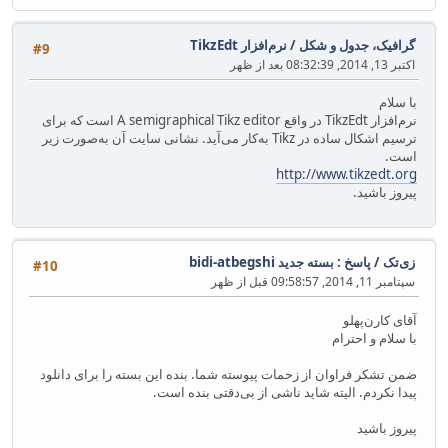
گرافیک، جدول و شکل
/
نرم‌افزار TikzEdt
#9
اکتبر 13, 2014, 08:32:39 بعد از ظهر
با سلام
نرم‌افزار TikzEdt در واقع A semigraphical Tikz editor است که برای
ترسیم اشکال ساده در Tikz به‌کار می‌آید. نشانی سایت آن به‌صورت زیر
است.
http://www.tikzedt.org
پیروز باشید.
زی‌تک
/
پاسخ : بسته جدید bidi-atbegshi
#10
سپتامبر 11, 2014, 09:58:57 قبل از ظهر
آقای کارن‌پهلو
با سلام و احترام
ضمن تشکر فراوان از زحمات پیوسته شما. بنده این بسته را برای دانلود
پیدا نکردم. الیته شاید ناشی از بی‌دقتی بنده است.
پیروز باشید