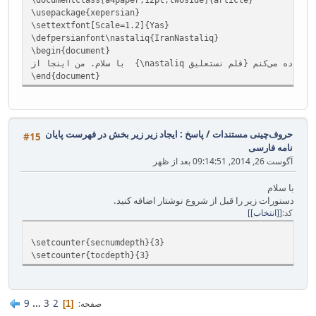
\usepackage{xepersian}
\settextfont[Scale=1.2]{Yas}
\defpersianfont\nastaliq{IranNastaliq}
\begin{document}
\end{document}
حروف‌چینی مستندات
/
پاسخ : ایجاد زیر زیر بخش در فهرست پایان
#15
نامه فارسی
آگوست 26, 2014, 09:14:51 بعد از ظهر
با سلام
دستورات زیر را قبل از شروع نوشتار اضافه کنید.
کد
[انتخاب]
\setcounter{secnumdepth}{3}
\setcounter{tocdepth}{3}
9
...
3
2
صفحه
1