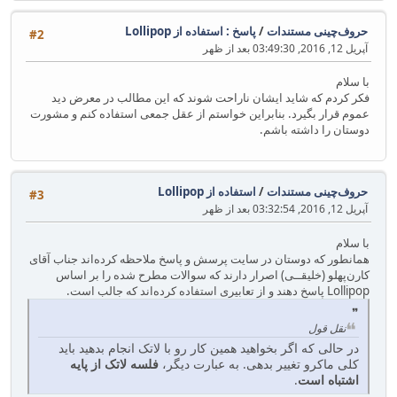
حروف‌چینی مستندات
/
پاسخ : استفاده از Lollipop
#2
آپریل 12, 2016, 03:49:30 بعد از ظهر
با سلام
فکر کردم که شاید ایشان ناراحت شوند که این مطالب در معرض دید
عموم قرار بگیرد. بنابراین خواستم از عقل جمعی استفاده کنم و مشورت
دوستان را داشته باشم.
حروف‌چینی مستندات
/
استفاده از Lollipop
#3
آپریل 12, 2016, 03:32:54 بعد از ظهر
با سلام
همانطور که دوستان در سایت پرسش و پاسخ ملاحظه کرده‌اند جناب آقای
کارن‌پهلو (خلیقــی) اصرار دارند که سوالات مطرح شده را بر اساس
Lollipop پاسخ دهند و از تعابیری استفاده کرده‌اند که جالب است.
نقل قول
در حالی که اگر بخواهید همین کار رو با لاتک انجام بدهید باید
کلی ماکرو تغییر بدهی. به عبارت دیگر،
فلسه لاتک از پایه
اشتباه است
.