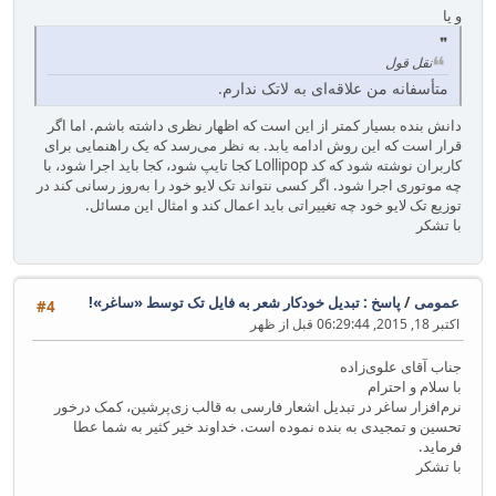
و یا
نقل قول
متأسفانه من علاقه‌ای به لاتک ندارم.
دانش بنده بسیار کمتر از این است که اظهار نظری داشته باشم. اما اگر
قرار است که این روش ادامه یابد. به نظر می‌رسد که یک راهنمایی برای
کاربران نوشته شود که کد Lollipop کجا تایپ شود، کجا باید اجرا شود، با
چه موتوری اجرا شود. اگر کسی نتواند تک لایو خود را به‌روز رسانی کند در
توزیع تک لایو خود چه تغییراتی باید اعمال کند و امثال این مسائل.
با تشکر
عمومی
/
پاسخ : تبدیل خودکار شعر به فایل تک توسط ‎«ساغر»!‏
#4
اکتبر 18, 2015, 06:29:44 قبل از ظهر
جناب آقای علوی‌زاده
با سلام و احترام
نرم‌افزار ساغر در تبدیل اشعار فارسی به قالب زی‌پرشین، کمک درخور
تحسین و تمجیدی به بنده نموده است. خداوند خیر کثیر به شما عطا
فرماید.
با تشکر