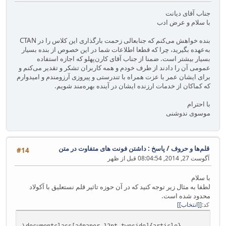
جناب آقای دیانت
با سلام و عرض ادب
بنده خواهش می‌کنم که جنابعالی زحمت بارگذاری این کلاس را در CTAN
به‌عهده بگیرید، چرا که قطعا اطلاعات شما در این خصوص از بنده بسیار
بسیار بیشتر است. ضمنا از جناب آقای کارن‌پهلو که اجازه استفاده
عمومی آن را دادند از طرف خودم و همه کاربران تشکر و تقدیر می‌کنم و
برای ایشان عمر با عزت همراه با تندرستی و پیروزی آرزومندم و امیدوارم
که کماکان از خدمات ارزنده ایشان در آینده بهره‌مند شویم.
با احترام
موسوی ندوشنی
قلم‌ها و حروف
/
پاسخ : داشتن فونت های متفاوت در متن
#14
آگوست 27, 2014, 08:04:54 قبل از ظهر
با سلام
لطفا به مثال زیر توجه کنید که در آن حوزه تاثیر قلم نستعلیق با آکولاد
محدود شده است.
کد
[انتخاب]
\documentclass[a4paper,12pt,twoside]{article}