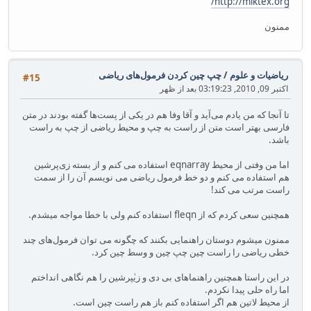
http://miktex.org/
ممنون
ریاضیات و علوم
/
چپ چین کردن فرمول‌های ریاضی
#15
اکتبر 09, 2010, 03:19:23 بعد از ظهر
تا آنجا که من یادم می‌آید و آقا وفا هم در یکی از پست‌ها گفته بودند در متن
فارسی بهتر است متن از راست به چپ و محیط ریاضی از چپ به راست
باشد.
اما من وفتی از محیط eqnarray استفاده می کنم و از بسته زی‌پرشین
هم استفاده می کنم و دو خط فرمول ریاضی می نویسم آن را از سمت
راست مرتب می ‌کند!
همچنین سعی کردم که از fleqn استفاده کنم ولی با خطا مواجه میشدم.
ممنون میشوم دوستان راهنمایی بکنند که چگونه می توان فرمول‌های چند
خطی ریاضی را راست چین چپ چین و وسط چین کرد.
در این راستا همچنین راهنماهای بی دی و زیٰپرشین را هم نگاهی انداختم
اما راه حلی پیدا نکردم.
از محیط لاتین هم اگر استفاده کنم باز هم راست چین است.