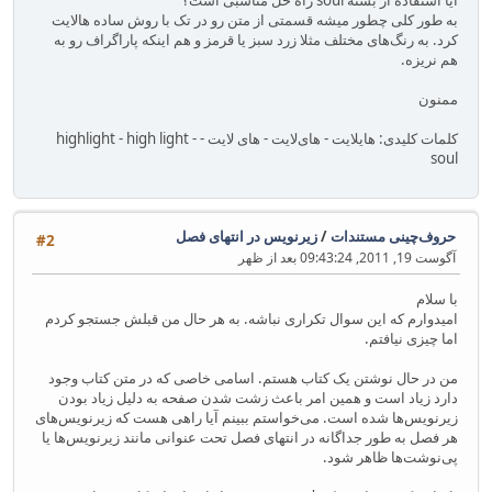
آیا استفاده از بسته soul راه حل مناسبی است؟
به طور کلی چطور میشه قسمتی از متن رو در تک با روش ساده هالایت
کرد. به رنگ‌های مختلف مثلا زرد سبز یا قرمز و هم اینکه پاراگراف رو به
هم نریزه.
ممنون
کلمات کلیدی: هایلایت - های‌لایت - های لایت - highlight - high light -
soul
حروف‌چینی مستندات
/
زیرنویس در انتهای فصل
#2
آگوست 19, 2011, 09:43:24 بعد از ظهر
با سلام
امیدوارم که این سوال تکراری نباشه. به هر حال من قبلش جستجو کردم
اما چیزی نیافتم.
من در حال نوشتن یک کتاب هستم. اسامی خاصی که در متن کتاب وجود
دارد زیاد است و همین امر باعث زشت شدن صفحه به دلیل زیاد بودن
زیرنویس‌ها شده است. می‌خواستم ببینم آیا راهی هست که زیرنویس‌های
هر فصل به طور جداگانه در انتهای فصل تحت عنوانی مانند زیرنویس‌ها یا
پی‌نوشت‌ها ظاهر شود.