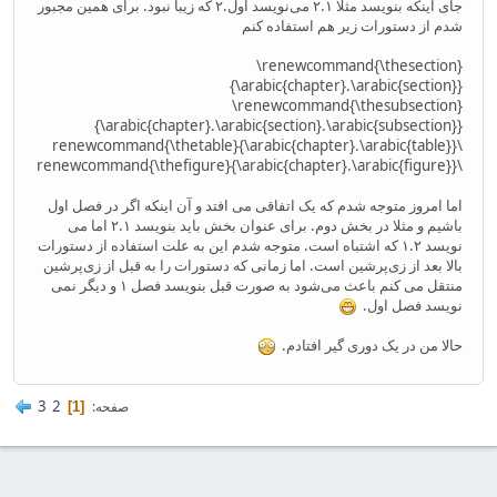
جای اینکه بنویسد مثلا ۲.۱ می‌نویسد اول.۲ که زیبا نبود. برای همین مجبور
شدم از دستورات زیر هم استفاده کنم
‎‎\renewcommand{\thesection}
{\arabic{chapter}.\arabic{section}}‎‎
‎\renewcommand{\thesubsection}
{\arabic{chapter}.\arabic{section}.\arabic{subsection}}‎‎
\renewcommand{\thetable}{\arabic{chapter}.\arabic{table}}
\renewcommand{\thefigure}{\arabic{chapter}.\arabic{figure}}
اما امروز متوجه شدم که یک اتفاقی می افتد و آن اینکه اگر در فصل اول
باشیم و مثلا در بخش دوم. برای عنوان بخش باید بنویسد ۲.۱ اما می
نویسد ۱.۲ که اشتباه است. متوجه شدم این به علت استفاده از دستورات
بالا بعد از زی‌پرشین است. اما زمانی که دستورات را به قبل از زی‌پرشین
منتقل می کنم باعث می‌شود به صورت قبل بنویسد فصل ۱ و دیگر نمی
نویسد فصل اول.
حالا من در یک دوری گیر افتادم.
3
2
صفحه
1