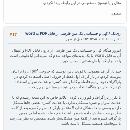
مثال و یا توضیح مستقیمی در این رابطه پیدا نکردم.
ممنون
زی‌تک
/
کپی و چسباندن یک متن فارسی از فایل PDF به word
#17
اکتبر 03, 2010, 10:18:54 قبل از ظهر
امروز هنگام کپی و چسباندن یک متن فارسی از درون فایل PDF و انتقال
آن به فایل word با یک پدیده‌ای مواجه شدم که نمی‌دانم آیا طبیعی است
یا نه. و اینکه آیا حل شدنی است یا خیر.
چند پاراگراف معمولی با فونت یاس نوشتم که خروجی pdf آن را برایتان
پیوست کردم. در پاراگراف اول فقط از حروف اصلی استفاده کردم. در
پاراگراف دوم از نیم فاصله و کاما و خط کسره و علامت سوال استفاده
کردم که متن در هنگام انتخاب و در نتیجه چسباندن بهم ریخت.
با تکرار پاراگراف و کم و زیاد کردن علائم خاص به این نتیجه رسیدم که با
علامت سوال و همزه مشکلی ندارد. با علامت کسره بعضی جاها مشکل
دارد و بعضی جاها مشکل ندارد!! مثلا در پارگراف سوم کسره بعد از کلمه
نظر درست نمایش داده شده و باعث قطع جمله نشده اما در همین
پارگراف کسره بعد از کلمهٔ متن مشکل‌ساز شده. همچنین به نظر می‌رسد
با نیم‌فاصله همیشه مشکل داشته باشد.