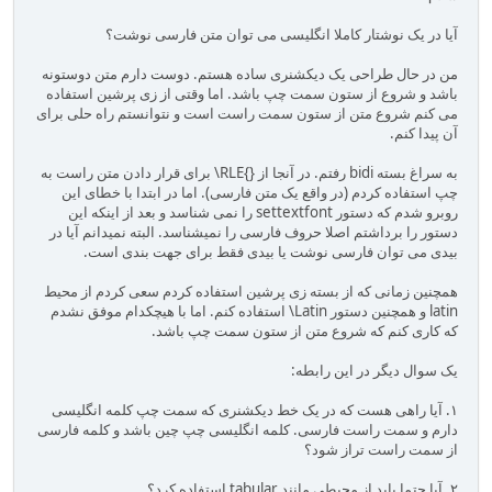
آیا در یک نوشتار کاملا انگلیسی می توان متن فارسی نوشت؟
من در حال طراحی یک دیکشنری ساده هستم. دوست دارم متن دوستونه
باشد و شروع از ستون سمت چپ باشد. اما وقتی از زی پرشین استفاده
می کنم شروع متن از ستون سمت راست است و نتوانستم راه حلی برای
آن پیدا کنم.
به سراغ بسته bidi رفتم. در آنجا از {}RLE\ برای قرار دادن متن راست به
چپ استفاده کردم (در واقع یک متن فارسی). اما در ابتدا با خطای این
روبرو شدم که دستور settextfont را نمی شناسد و بعد از اینکه این
دستور را برداشتم اصلا حروف فارسی را نمیشناسد. البته نمیدانم آیا در
بیدی می توان فارسی نوشت یا بیدی فقط برای جهت بندی است.
همچنین زمانی که از بسته زی پرشین استفاده کردم سعی کردم از محیط
latin و همچنین دستور Latin\ استفاده کنم. اما با هیچکدام موفق نشدم
که کاری کنم که شروع متن از ستون سمت چپ باشد.
یک سوال دیگر در این رابطه:
۱. آیا راهی هست که در یک خط دیکشنری که سمت چپ کلمه انگلیسی
دارم و سمت راست فارسی. کلمه انگلیسی چپ چین باشد و کلمه فارسی
از سمت راست تراز شود؟
۲. آیا حتما باید از محیطی مانند tabular استفاده کرد؟