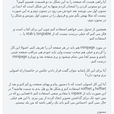
آیا راهی هست که صفحه را به این شکل به دو قسمت تقسیم کنیم؟
من دو ستونی کردن را امتحان کردم منتها به این شکل است که ابتدا در
ستون اول می نویسد بعد خودش می رود در ستون دوم و به این صورت
نیست که مثلا بهش بگم متن و فرمول را در ستون اول بنویس و شکل را
در ستون دوم.
همچنین از جدول نمی خواهم استفاده کنم چون این برای کتاب است و
فکر می کنم که خیلی درست نیست که از longtable یا xtab یا ...
استفاده کنم
در مورد minipage هم باید در هر صفحه آن را تعریف کنم. اصولا این کار
را کردم و خیلی هم سخت نیست ولی باید خودم هی مراقب صفحه چینی
باشم و ببینم کجا متن تمام میشود و برم صفحه بعد و دوباره minipage
درست کنم.
آیا برای این کار (شاید بتوان گفت قرار دادن عکس در حاشیه) راه اصولی
تری وجود دارد؟
آیا این کار اصولی است که با دستور بیام و پهنای صفحه رو کم کنم و بعد از
hoffset و voffset استفاده کنم و شکل ها رو هل بدم به سمت هاشیه؟ در
این صورت باید از vspace با مقادیر منفی استفاده کنم تا فضایی رو که در
متن خود تک برای گذاشتن تصویر ایجاد کرده از بین ببرم. با این هم خیلی
حال نمی کنم. احساس می کنم باید یک راهی باشه که من بلد نیستم.
ممنون