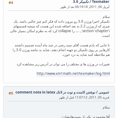
Texmaker
/
تکمیکر 3.0
#4
آپریل 06, 2011, 06:19:18 بعد از ظهر
سلام
تکمیکر اخیرا ورژن 3.0 رو بیرون داده که فکر کنم چیز جالبی باشه. یک
چیزی که از ورژن 2.2 به بعد اضافه شده این هست که میشه قسمتهای
\section \chapter , .... را collapse کرد که به نظرم امکان بسیار عالی
است.
تا جایی که یادم هست آقای سید رضی در چند ماه آینده تصمیم داشتند
کارهایی بر روی تکمیکر دو جهته انجام دهند. شاید بد نباشد ورژن 3.0 را
هم ملاحظه کنند شاید به درد خورد.
تغییرات در ورژن ها ی مختلف را می توان در آدرس زیر مشاهده کرد
http://www.xm1math.net/texmaker/log.html
عمومی
/
نوشتن کامنت و نوت در لاتک comment note in latex
#5
فبریه 05, 2011, 11:07:12 قبل از ظهر
سلام
آقا محمود در یکی از پست‌هایشان: