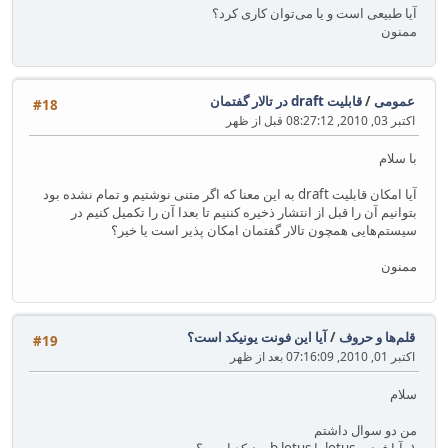
آیا طبیعی است و یا می‌توان کاری کرد؟
ممنون
عمومی
/
قابلیت draft در تالار گفتمان
#18
اکتبر 03, 2010, 08:27:12 قبل از ظهر
با سلام
آیا امکان قابلیت draft به این معنا که اگر متنی نوشتیم و تمام نشده بود
بتوانیم آن را قبل از انتشار ذخیره کننیم تا بعدا آن را تکمیل کنیم در
سیستم‌هایی همچون تالار گفتمان امکان پذیر است یا خیر؟
ممنون
قلم‌ها و حروف
/
آیا این فونت یونیکد است؟
#19
اکتبر 01, 2010, 07:16:09 بعد از ظهر
سلام
من دو سوال داشتم
۱. آیا فونت lotus یا b lotus یونیکد است؟