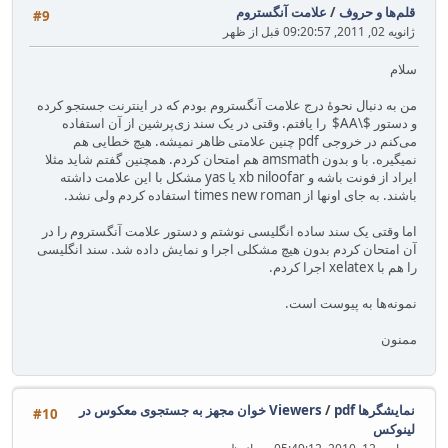
قلم‌ها و حروف
/
علامت آنگستروم
#9
ژانویه 02, 2011, 09:20:57 قبل از ظهر
سلام
من به دنبال نحوهٔ درج علامت آنگستروم بودم که در اینترنت جستجو کرده
و دستور $\AA$ را یافتم. وقتی در یک سند زی‌پرشین از آن استفاده
می‌کنم در خروجی pdf چنین علامتی ظاهر نمیشه. هیچ خطایی هم
نمیگیره. با و بدون amsmath هم امتحان کردم. همچنین گفتم شاید مثلا
ایراد از فونت باشه و xb niloofar یا yas مشکل با این علامت داشته
باشند. به جای اونها از times new roman استفاده کردم ولی نشد.
اما وقتی یک سند ساده انگلیسی نوشتم و دستور علامت آنگستروم را در
آن امتحان کردم بدون هیچ مشکلی اجرا و نمایش داده شد. سند انگلیسی
را هم با xelatex اجرا کردم.
نمونه‌ها به پیوست است.
ممنون
نمایشگرها Viewers
/
pdf خوان مجهز به جستجوی معکوس در
#10
لینوکس