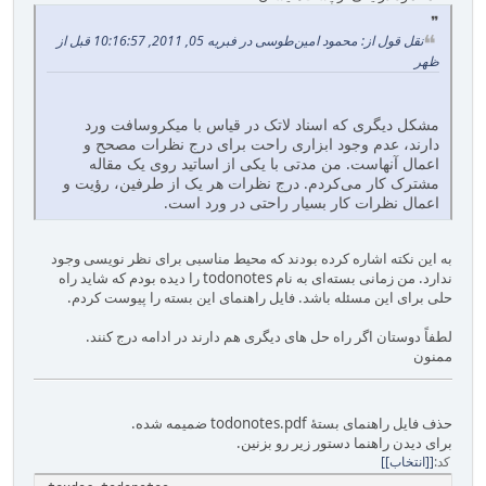
نقل قول از: محمود امین‌طوسی در فبریه 05, 2011, 10:16:57 قبل از
ظهر
مشکل دیگری که اسناد لاتک در قیاس با میکروسافت ورد
دارند، عدم وجود ابزاری راحت برای درج نظرات مصحح و
اعمال آنهاست. من مدتی با یکی از اساتید روی یک مقاله
مشترک کار می‌کردم. درج نظرات هر یک از طرفین، رؤیت و
اعمال نظرات کار بسیار راحتی در ورد است.
به این نکته اشاره کرده بودند که محیط مناسبی برای نظر نویسی وجود
ندارد. من زمانی بسته‌ای به نام todonotes را دیده بودم که شاید راه
حلی برای این مسئله باشد. فایل راهنمای این بسته را پیوست کردم.
لطفاً دوستان اگر راه حل های دیگری هم دارند در ادامه درج کنند.
ممنون
حذف فایل راهنمای بستهٔ todonotes.pdf ضمیمه شده.
برای دیدن راهنما دستور زیر رو بزنین.
کد
[انتخاب]