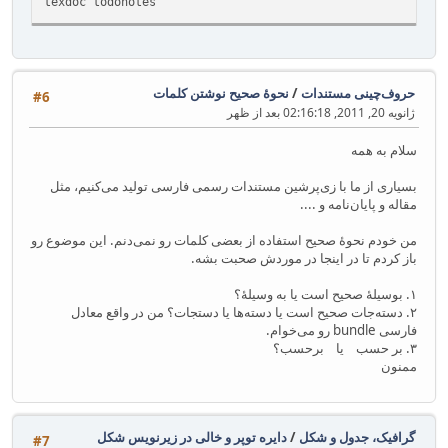
texdoc todonotes
حروف‌چینی مستندات
/
نحوهٔ صحیح نوشتن کلمات
#6
ژانویه 20, 2011, 02:16:18 بعد از ظهر
سلام به همه
بسیاری از ما با زی‌پرشین مستندات رسمی فارسی تولید می‌کنیم، مثل
مقاله و پایان‌نامه و ....
من خودم نحوهٔ صحیح استفاده از بعضی کلمات رو نمی‌دنم. این موضوع رو
باز کردم تا در اینجا در موردش صحبت بشه.
۱. بوسیلهٔ صحیح است یا به وسیلهٔ؟
۲. دسته‌جات صحیح است یا دسته‌ها یا دستجات؟ من در واقع معادل
فارسی bundle رو می‌خوام.
۳. بر حسب یا برحسب؟
ممنون
گرافیک، جدول و شکل
/
دایره توپر و خالی در زیرنویس شکل
#7