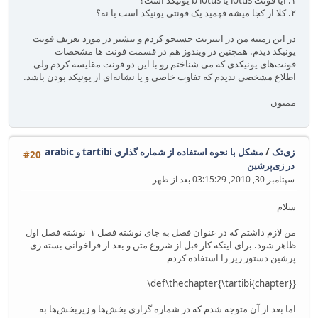
۲. کلا از کجا میشه فهمید یک فونتی یونیکد است یا نه؟
در این زمینه من در اینترنت جستجو کردم و بیشتر در مورد تعریف فونت
یونیکد دیدم. همچنین در ویندوز هم در قسمت فونت ها مشخصات
فونت‌های یونیکدی که می شناختم رو با این دو فونت مقایسه کردم ولی
اطلاع مشخصی ندیدم که تفاوت خاصی و یا نشانه‌ای از یونیکد بودن باشد.
ممنون
زی‌تک
/
مشکل با نحوه استفاده از شماره گذاری tartibi و arabic
#20
در زی‌پرشین
سپتامبر 30, 2010, 03:15:29 بعد از ظهر
سلام
من لازم داشتم که در عنوان فصل به جای نوشته فصل ۱ نوشته فصل اول
ظاهر شود. برای اینکه کار قبل از شروع متن و بعد از فراخوانی بسته زی
پرشین دستور زیر را استفاده کردم
‎‎‎‎‎‎\def\thechapter{‎\tartibi‎‎{chapter}}
اما بعد از آن متوجه شدم که در شماره گزاری بخش‌ها و زیربخش‌ها به