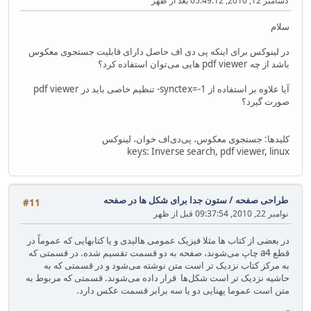
دسامبر 12, 2010, 05:49:12 بعد از ظهر
سلام
در لینوکس برای اینکه پی دی اف حاصل دارای قابلیت جستجوی معکوس
باشد از چه pdf viewer هایی می‌توان استفاده کرد؟
آیا علاوه بر استفاده از synctex=-1- تنظیم خاصی باید در pdf viewer
صورت گیرد؟
کلید‌ها: جستجوی معکوس، پی‌دی‌اف خوان، لینوکس
keys: Inverse search, pdf viewer, linux
طراحی صفحه
/
ستون جدا برای شکل ها در صفحه
#11
نوامبر 22, 2010, 09:37:54 قبل از ظهر
در بعضی از کتاب ها مثلا فیزیک عمومی هالیدی و یا کتابهایی که عموماً در
قطع a4 چاپ می‌شوند، صفحه به دو قسمت تقسیم شده. در قسمتی که
به مرکز کتاب نزدیک تر است متن نوشته می‌شود و در قسمتی که به
حاشیه نزدیک تر است شکل‌ها قرار داده می‌شوند. قسمتی که مربوط به
متن است عموما پهنایی دو یا سه برابر قسمت عکس دارد.