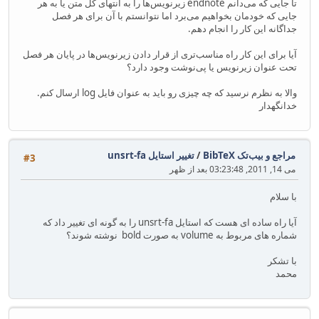
تا جایی که می‌دانم endnote زیرنویس‌ها را به انتهای کل متن یا به هر
جایی که خودمان بخواهیم می‌برد اما نتوانستم با آن برای هر فصل
جداگانه این کار را انجام دهم.
آیا برای این کار راه مناسب‌تری از قرار دادن زیرنویس‌ها در پایان هر فصل
تحت عنوان زیرنویس یا پی‌نوشت وجود دارد؟
والا به نظرم نرسید که چه چیزی رو باید به عنوان فایل log ارسال کنم.
خدانگهدار
مراجع و بیب‌تک BibTeX
/
تغییر استایل unsrt-fa
#3
می 14, 2011, 03:23:48 بعد از ظهر
با سلام
آیا راه ساده ای هست که استایل unsrt-fa را به گونه ای تغییر داد که
شماره های مربوط به volume به صورت bold نوشته شوند؟
با تشکر
محمد