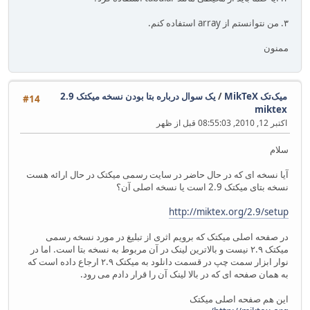
۳. من نتوانستم از array استفاده کنم.
ممنون
میک‌تک MikTeX
/
یک سوال درباره بتا بودن نسخه میکتک 2.9
#14
miktex
اکتبر 12, 2010, 08:55:03 قبل از ظهر
سلام
آیا نسخه ای که در حال حاضر در سایت رسمی میکتک در حال ارائه هست
نسخه بتای میکتک 2.9 است یا نسخه اصلی آن؟
http://miktex.org/2.9/setup
در صفحه اصلی میکتک که برویم اثری از تبلیغ در مورد نسخه رسمی
میکتک ۲.۹ نیست و بالاترین لینک در آن مربوط به نسخه بتا است. اما در
نوار ابزار سمت چپ در قسمت دانلود به میکتک ۲.۹ ارجاع داده است که
به همان صفحه ای که در بالا لینک آن را قرار دادم می رود.
این هم صفحه اصلی میکتک