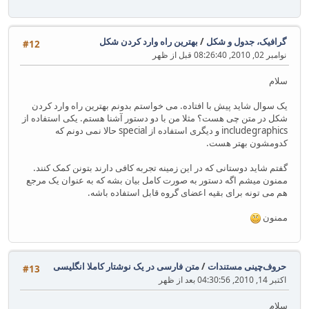
گرافیک، جدول و شکل
/
بهترین راه وارد کردن شکل
#12
نوامبر 02, 2010, 08:26:40 قبل از ظهر
سلام
یک سوال شاید پیش با افتاده. می خواستم بدونم بهترین راه وارد کردن
شکل در متن چی هست؟ مثلا من با دو دستور آشنا هستم. یکی استفاده از
includegraphics و دیگری استفاده از special حالا نمی دونم که
کدومشون بهتر هست.
گفتم شاید دوستانی که در این زمینه تجربه کافی دارند بتونن کمک کنند.
ممنون میشم اگه دستور به صورت کامل بیان بشه که به عنوان یک مرجع
هم می تونه برای بقیه اعضای گروه قابل استفاده باشه.
ممنون
حروف‌چینی مستندات
/
متن فارسی در یک نوشتار کاملا انگلیسی
#13
اکتبر 14, 2010, 04:30:56 بعد از ظهر
سلام