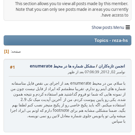
This section allows you to view all posts made by this member.
Note that you can only see posts made in areas you currently
have access to.
Show posts Menu
Topics - reza-hs
صفحه
1
انجمن تازه‌کاران
/
مشکل شماره ها در محیط enumerate
#1
نوامبر 02, 2012, 07:06:39 بعد از ظهر
با سلام. من در محیط enumerate بعد از اجرای بی نقص فایل متاسفانه
شماره های آیتم رو ندارم. تقریبا مطمئنم که ایراد از فایل نیست چون من
از نمونه هایی که شما تو فروم گذاشتید هم استفاده کردم و نتیجه همون
شده. یکی رو پایین پیوست کردم. من از آخرین آپدیت میک تک 2.9
استفاده میکنم. اگه باید پکیج خاصی رو از پکیج منیجر نصب کنم لطفا بهم
بگید. ضمنا مشکلی مشابه هم برای footnote دارم که اونم بی ایراد اجرا
میشه ولی تو پانویس جلوی شماره معادل لاتین رو نمی نویسه.
با سپاس