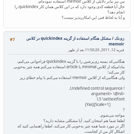
من نیز بنابر دلایلی از کلاس memoir استفاده نموده‌ام،
حال آیا قطعه کدی وجود دارد که در این کلاس همان کار quickindex را
انجام دهد؟
و آیا به لحاظ فنی این امکان‌پذیر نیست؟
زی‌تک
/
مشکل هنگام استفاده از گزینه quickindex در کلاس
#7
memoir
فبریه 12, 2011, 11:50:20 بعد از ظهر
هنگامی‌که بسته زی‌پرشین را با گزینه‌ quickindex فراخوانی می‌کنم،
مادامیکه از کلاس minimal یا article استفاده می‌کنم همه چیز به‌خوبی
کار می‌کند؛
ولی هنگامی‌که از کلاس memoir استفاده می‌کنم با پیام خطای زیر
! Undefined control sequence.
<argument> \@nil
l.5 \settextfont
[Scale=1]{Yas}
?
مواجه می‌شوم.
لطفا شما هم امتحان کنید، آیا مشکلی مشابه دارید؟
اگر در مورد شما همه چیز به‌خوبی کار می‌کند، لطفا راهنمایی کنید که
اشکال کار من از کجاست.