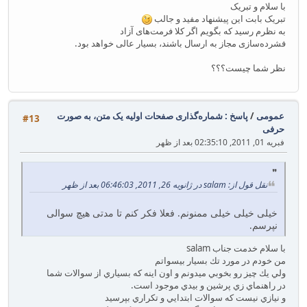
با سلام و تبریک
تبریک بابت این پیشنهاد مفید و جالب
به نظرم رسید که بگویم اگر کلا فرمت‌های آزاد
فشرده‌سازی مجاز به ارسال باشند، بسیار عالی خواهد بود.
نظر شما چیست؟؟؟
عمومی
/
پاسخ : شماره‌گذاری صفحات اولیه یک متن، به صورت
#13
حرفی
فبریه 01, 2011, 02:35:10 بعد از ظهر
نقل قول از: salam در ژانویه 26, 2011, 06:46:03 بعد از ظهر
خیلی خیلی خیلی ممنونم. فعلا فکر کنم تا مدتی هیچ سوالی
نپرسم.
با سلام خدمت جناب salam
من خودم در مورد تك بسيار بيسواتم
ولي يك چيز رو بخوبي ميدونم و اون اينه كه بسياري از سوالات شما
در راهنماي زي پرشين و بيدي موجود است.
و نيازي نيست كه سوالات ابتدايي و تكراري بپرسيد