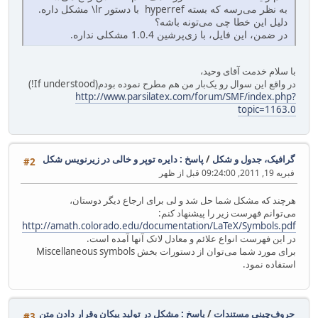
به نظر می‌رسه که بسته hyperref با دستور lr\ مشکل داره.
دلیل این خطا چی می‌تونه باشه؟
در ضمن، این فایل، با زی‌پرشین 1.0.4 مشکلی نداره.
با سلام خدمت آقای وحید،
در واقع این سوال رو یک‌بار من هم مطرح نموده بودم(If understood!)
http://www.parsilatex.com/forum/SMF/index.php?
topic=1163.0
گرافیک، جدول و شکل
/
پاسخ : دایره توپر و خالی در زیرنویس شکل
#2
فبریه 19, 2011, 09:24:00 قبل از ظهر
هرچند که مشکل شما حل شد و لی برای ارجاع دیگر دوستان،
می‌توانم فهرست زیر را پیشنهاد کنم:
http://amath.colorado.edu/documentation/LaTeX/Symbols.pdf
در این فهرست انواع علائم و معادل لاتک آنها آمده است.
برای مورد شما می‌توان از دستورات بخش Miscellaneous symbols
استفاده نمود.
حروف‌چینی مستندات
/
پاسخ : مشکل در تولید پیکان وقرار دادن متن
#3