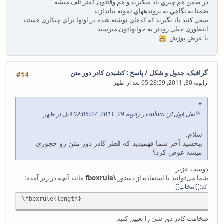
در ضمن هم چيزي ياد ميگيريد و هم وقتتون كمتر تلف ميشه
ضمنا يه نگاهي به پروندههاي نمونه بياندازيد
سعي كنيد ياد بگيريد كه كدهاي نوشته شده در اونها براي چيكاري هستند
اينطوري خيلي زودتر به جوابهاتون ميرسيد
با عرض پوزش
گرافیک، جدول و شکل
/
پاسخ : کشیدن کادر دور متن
#14
ژانویه 30, 2011, 05:28:59 بعد از ظهر
نقل قول از: salam در ژانویه 29, 2011, 02:06:27 قبل از ظهر
سلام.
ببخشید آخر شما فهمیدید که قطر کادر دور متن رو چجوری
میشه عوض کرد؟
دوست عزیز
شما می‌توانید با استفاده از دستور
\fboxrule
مانند آنچه در زیر آمده:
کد
[انتخاب]
\fboxrule{length}
ضخامت کادر دور شئ را تعیین کنید.