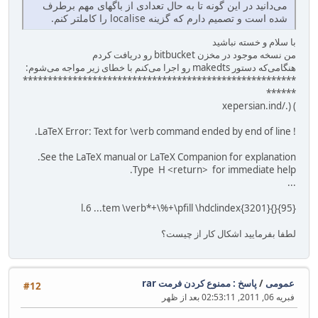
می‌دانید در این گونه تا به حال تعدادی از باگهای مهم برطرف
شده است و تصمیم دارم که گزینه localise را کاملتر کنم.
با سلام و خسته نباشید
من نسخه موجود در مخزن bitbucket رو دریافت کردم
هنگامی‌که دستور makedts رو اجرا می‌کنم با خطای زیر مواجه می‌شوم:
*******************************************************
******
) (./xepersian.ind
! LaTeX Error: Text for \verb command ended by end of line.
See the LaTeX manual or LaTeX Companion for explanation.
Type H <return> for immediate help.
...
l.6 ...tem \verb*+\%+\pfill \hdclindex{3201}{}{95}
لطفا بفرمایید اشکال کار از چیست؟
عمومی
/
پاسخ : ممنوع کردن فرمت rar
#12
فبریه 06, 2011, 02:53:11 بعد از ظهر