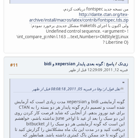
من نسخه جدید fontspec دریافت کردم،
http://dante.ctan.org/tex-
archive/install/macros/latex/contrib/fontspec.tds.zip
ولی اکنون با اجرای maketds مشکل جدیدی برخورد نمودم:
! Undefined control sequence. <argument>
\int_compare_p:nNn l.163 ...text,Numbers=OldStyle]{Linux
Libertine O} ?
زی‌تک
/
پاسخ : گونه بعدی پایدار xepersian و bidi
#11
فبریه 12, 2011, 12:29:09 قبل از ظهر
نقل قول از: وفا در فبریه 05, 2011, 08:08:18 قبل از ظهر
گونه آزمایشی bidi و xepersian مدت زیادی است که آزمایش
شده است و تصمیم دارم گونه پایدار هر دو بسته را به CTAN
برای عید نوروز بدهم. از آنجایی که شاید فرصت کار کردن روی
این دو سبک را بعد از عید تا اواخر June نداشته باشم، خواهشم
این است که گونه آزمایشی هر دو سبک را از bitbucket
دریافت کنید و در مدت این یک ماه مشکلاتش را گزارش کنید تا
این گونه تا حد ممکن باگ کمتری داشته باشد. همانطور که