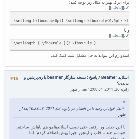
برای درک بهتر به مثال زیر توجه کنید:
کد
[انتخاب]
\setlength\fboxsep{0pt} \setlength\fboxrule{0.5pt} \fbox{
و یا
کد
[انتخاب]
\setlength { \fboxrule }{2 \fboxrule }
امیدوارم این بتواند به حل مشکل شما کمک کند.
اسلاید Beamer
/
پاسخ : نسخه سازگار beamer با زی‌پرشین و
#15
بی‌دی؟
ژانویه 26, 2011, 12:00:54 بعد از ظهر
نقل قول از: وحید دامن افشان در ژانویه 02, 2011, 10:28:53 بعد از
ظهر
با این خیلی ور رفتم. حتی نصف اسلایدهامو هم باهاش ساختم.
خودمم چند تا قاب و اینجور چیزا بهش اضافه کردم؛ اما
نمی‌دونم