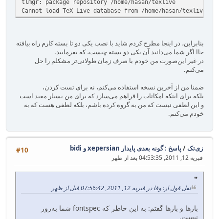
tlmgr: package repository /home/hasan/texlive
Cannot load TeX Live database from /home/hasan/texlive at
بنابراین، در اینجا مطرح کردم شاید با نصب یکی دو تا بسته کارم راه بیافته
حاا اگر شما می‌دانید آن یکی دو بسته چیست، که بفرمایید.
در غیر این‌صورت من خودم با صرف زمان طولانی‌تر مشکلم را حل
می‌کنم.
ضمنا من از آخرین نسخه استفاده می‌کنم، نه برای تست کردن،
بلکه برای اینکه امکانات را فراهم می‌سازد که برای من بسیار مفید است
و این لطفی نیست که من به گروه کرده باشم، بلکه لطفی هست که به
خودم می‌کنم.
زی‌تک
/
پاسخ : گونه بعدی پایدار xepersian و bidi
#10
فبریه 12, 2011, 04:53:35 بعد از ظهر
نقل قول از: وفا در فبریه 12, 2011, 07:56:42 قبل از ظهر
بارها و بارها گفتم: به این خاطر که fontspec شما به‌روز
نیست.