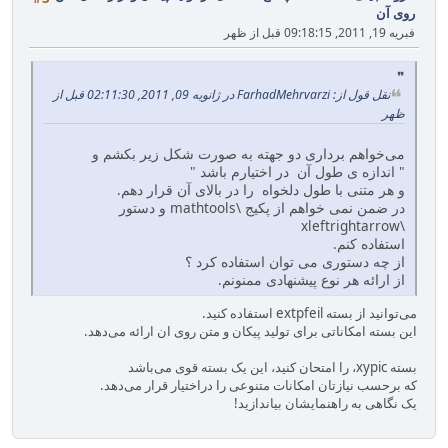
روی آن
فبریه 19, 2011, 09:18:15 قبل از ظهر
نقل قول از: FarhadMehrvarzi در ژانویه 09, 2011, 02:11:30 قبل از
ظهر
می‌خواهم برداری دو جهته به صورت شکل زیر بکشم و
" اندازه ی طول آن در اختیارم باشد "
و هر متنی با طول دلخواه را در بالای آن قرار دهم.
در ضمن نمی خواهم از پکیج \mathtools و دستور
\xleftrightarrow
استفاده کنم.
از چه دستوری می توان استفاده کرد ؟‌
از ارائه هر نوع پیشنهادی ممنونم.
می‌توانید از بسته extpfeil استفاده کنید.
این بسته امکاناتی برای تولید پیکان و متن روی ان ارائه می‌دهد.
بسته xypic، را امتحان کنید، این یک بسته قوی می‌باشد
که برحسب نیازتان امکانات متنوعی را دراختیار قرار می‌دهد.
یک نگاهی به راهنمایشان بیاندازید!