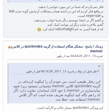
فکر نمی‌کردم که شما در این مورد جوابم را بدهید،
در واقع فکر کردم که این در ادامه همان مشکلات آزمایش گونه جدید bidi
و xepersian است.
و گفتم اگر در اینجا بنویسم دیگر شما جواب نمی‌دهید،
گفتم بالاخره شاید دیگران بتوانند کمک کنند
که از قضا کسی به نام vafa khalighi کمک کرد
زی‌تک
/
پاسخ : مشکل هنگام استفاده از گزینه quickindex در کلاس
#6
memoir
فبریه 13, 2011, 04:44:29 بعد از ظهر
نقل قول از: وفا در فبریه 13, 2011, 06:16:36 قبل از ظهر
این رفتار طبیعی است. من خودم آن را اینگونه کرده‌ام. در
گزینه quickindex کلاس memoir پشتیبانی نمیشود زیرا نحوه
نمایه‌سازی در memoir با خود لاتک استاندارد تفاوت دارد. اگر
کد را هم نگاه کنید اینگونه تعریف شده است که اگر کلاس
memoir استفاده شد، خطا بده.
این ویژگی quickindex بسیار جالب و کارآمد است.