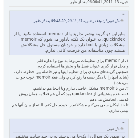
فبریه 13, 2011, 06:06:41 بعد از ظهر
نقل قول از: وفا در فبریه 13, 2011, 05:48:20 بعد از ظهر
بنابراین دو گزینه بیشتر ندارید یا از memoir استفاده نکنید یا از
quickindex. به عنوان یک نکته یادآور می‌شوم که memoir
مشکلات زیادی با bidi دارد و خودتان مسئول حل مشکلاتش
هستید چون متأسفانه من فرصت کافی ندارم.
۱. از memoir برای تنظیمات مربوط به نوع و اندازه قلم
و محل قرار گیری عنوان فصل‌ها و بخش‌ها استفاده کردم.
همچنین گزینه‌های مفیدی برای تنظیم اینها و نیز فاصله بین خطوط دارد.
(شاید اینها را با دیگر بسته‌ها رفع کردم، ولی فعلا memoir خوب جواب
می‌دهد.)
۲. من با memoir مشکل خاصی ندارم وتا اینجا هم نداشتم،
فقط عدم پشتیبانی از quickindex بود که آن هم فعلا به همان روش
قدیمی انجامش می‌دهم.
تا حد امکان سعی می‌کنم مشکلاتم را خودم حل کنم، البته از بیان آنها هم
بیمی ندارم.
نقل قول
در ضمن یک سوال را یک‌جا می‌پرسند نه در چند سایت مختلف.