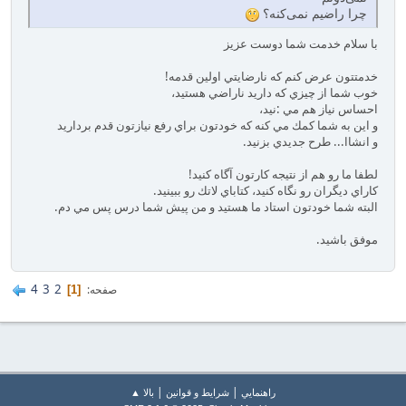
چرا راضیم نمی‌کنه؟
با سلام خدمت شما دوست عزيز
خدمتتون عرض كنم كه نارضايتي اولين قدمه!
خوب شما از چيزي كه داريد ناراضي هستيد،
احساس نياز هم مي :نيد،
و اين به شما كمك مي كنه كه خودتون براي رفع نيازتون قدم برداريد
و انشاا... طرح جديدي بزنيد.
لطفا ما رو هم از نتيجه كارتون آگاه كنيد!
كاراي ديگران رو نگاه كنيد، كتاباي لاتك رو ببينيد.
البته شما خودتون استاد ما هستيد و من پيش شما درس پس مي دم.
موفق باشيد.
4
3
2
صفحه
1
|
|
راهنمايي
شرایط و قوانین
بالا ▲