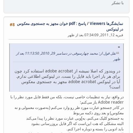
با تشکر
نمایشگرها Viewers
/
پاسخ : pdf خوان مجهز به جستجوی معکوس
#8
در لینوکس
فبریه 12, 2011, 07:34:09 بعد از ظهر
نقل قول از: محمد چهارسوقی در دسامبر 29, 2010, 11:13:50 بعد از
ظهر
در ویندوز که اصلا نمیشه از adobe acrobat استفاده کرد چون
برای هر بار اجرا باید فایل را بست. در لینوکس اطلاعی ندارم.
آیا در لینوکس adobe acrobat مجهز به جستجوی معکوس
است؟
در واقع، نیاز به تنظیمات خاصی نیست، بلکه من فقط فایل مورد نظر را با
Adobe reader باز می‌کنم؛
در کادر جستجو عبارت مورد ظر رو وارد می‌کنم (به‌صورت معمولی و نه
معکوس) و بعد روی دکمه مربوط
به جستجو کلیک می‌کنم، به‌]وبی عبارت مورد نظر را پیدا می‌کند
البته مشکلی که هت این‌است که اگر فایل بروزرسانی بشود
باید ادوبی را بسته و دوباره اجرا کنم.