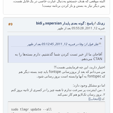
البته موقعی که هدف جستجو به‌دنبال عبارت خاصی در یک فایل هست،
پس دیگر نیاز به بستن و باز کردن برنامه نیست!
زی‌تک
/
پاسخ : گونه بعدی پایدار xepersian و bidi
#9
فبریه 12, 2011, 05:55:28 بعد از ظهر
نقل قول از: وفا در فبریه 12, 2011, 05:12:45 بعد از ظهر
آقاجان ما از خیر تست کردن شما گذشتیم. دارم بسته‌ها را به
CTAN می‌دهم.
اختیار دارید، این چه فرمایشی هست؟!
من می‌دانم که بعد از بروزرسانی fontspe باید چند بسته دیگر هم
که fontspec به آنها وابسته است بروز رسانی شود.
اما دو مشکل وجود دارد:
۱. من اینترنت پر سرعت ندارم تا همه چیز را در کسری از ثانیه بروز کنم
۲. بروز رسان تک‌لایو هم کار نمی‌کند
کد
[انتخاب]
sudo tlmgr update --all