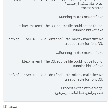
اتفاق افتاد مشكل از چيست؟
Process started
Running miktex-makemf.exe...
miktex-makemf: The ICU source file could not be found.
Running hbf2gf.exe...
hbf2gf (CJK ver. 4.8.0) Couldn't find `I.cfg' miktex-maketfm: No
creation rule for font ICU.
Running miktex-makemf.exe...
miktex-makemf: The ICU source file could not be found.
Running hbf2gf.exe...
hbf2gf (CJK ver. 4.8.0) Couldn't find `I.cfg' miktex-maketfm: No
creation rule for font ICU.
Process exited with error(s)
علت ویرایش: غلط املایی در موضوع
صفحه
1