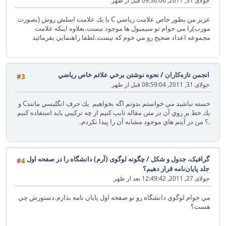
جولای 31, 2011, 09:36:06 قبل از ظهر
عزيز من بطور خاص علامت رياضي C با يك علامت اسلش روش (بصورت
مورب)را مي خوام تو سيمبول ها موجود نيست.بعلاوه اينكه علامت
مجموعه اعداد صحيح رو مي خوم كه نيست.لطفا راهنمايي بفرمائيد
انجمن تازه‌کاران
/
نحوه نوشتن برخي علائم خاص رياضي
#3
جولای 31, 2011, 08:59:04 قبل از ظهر
خسته نباشيد مي خواستم بدونم اگه بخواهيم يك حرف انگليسي مانندC و
يك خط بر روي آن در متن مقاله تايپ كنيم از چه تركيبي بايد استفاده كنيم
.؟ من در آيتم هاي موجود مشابه آن را پيدا نكردم.
گرافیک، جدول و شکل
/
چگونه لوگوی (آرم) دانشگاه را در صفحه اول
#4
جلد پایان‌نامه قرار دهيم؟
جولای 27, 2011, 12:49:42 بعد از ظهر
مي خوام لوگوي دانشگاه رو تو صفحه اول پايان نامه بذارم.دستورش چي
هست؟