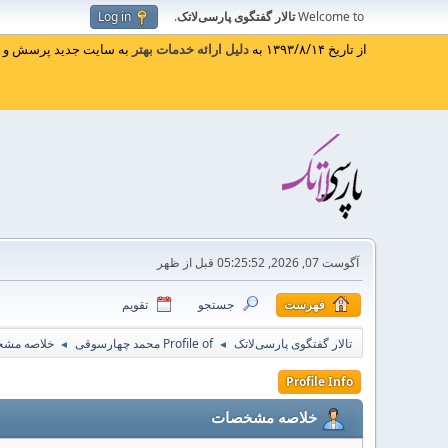
Welcome to
تالار گفتگوی پارسی‌لاتک
.
Log in
از تاریخ ۱۳۹۳/۸/۱۴ به
دلیل ارائه خدمات بهتر
به سایت جدید پرسش و پا
آگوست 07, 2026, 05:25:52 قبل از ظهر
فهرست
جستجو
تقویم
تالار گفتگوی پارسی‌لاتک
Profile of محمد چهارسوقی
خلاصه مش
◄
◄
Profile Info
خلاصه مشخصات