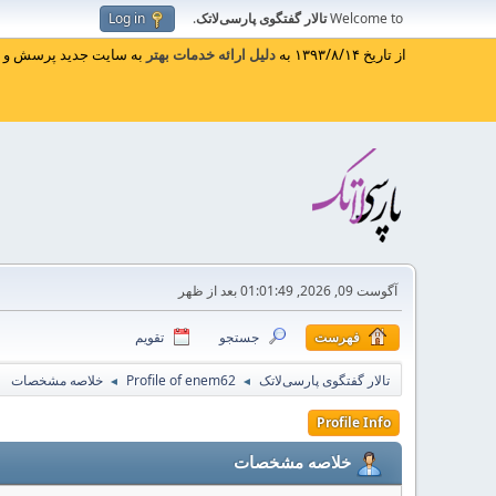
Welcome to
تالار گفتگوی پارسی‌لاتک
.
Log in
از تاریخ ۱۳۹۳/۸/۱۴ به
دلیل ارائه خدمات بهتر
به سایت جدید پرسش و پا
آگوست 09, 2026, 01:01:49 بعد از ظهر
فهرست
جستجو
تقویم
تالار گفتگوی پارسی‌لاتک
Profile of enem62
خلاصه مشخصات
◄
◄
Profile Info
خلاصه مشخصات