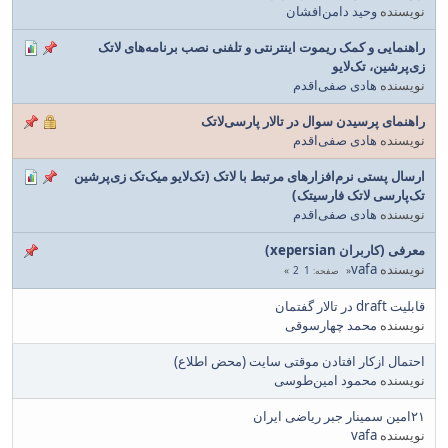
نویسنده
وحید دامن‌افشان
راهنمایی و کمک ریموت اینترنتی و تلفنی نصب برنامه‌های لاتک
زی‌پرشین، تک‌لایو
نویسنده
هادی صفی‌اقدم
راهنمای پرسیدن سوال در تالار پارسی‌لاتک
نویسنده
هادی صفی‌اقدم
ارسال پستی نرم‌افزارهای مرتبط با لاتک (تک‌لایو میک‌تک زی‌پرشین
تک‌پارسی لاتک فارسیتک)
نویسنده
هادی صفی‌اقدم
معرفی (کاربران xepersian)
نویسنده
vafa
2
1
صفحه
قابلیت draft در تالار گفتمان
نویسنده
محمد چهارسوقی
احتمال ازکار افتادن موقتی سایت (محض اطلاع)
نویسنده
محمود امین‌طوسی
۲۱امین سمینار جبر ریاضی ایران
نویسنده
vafa