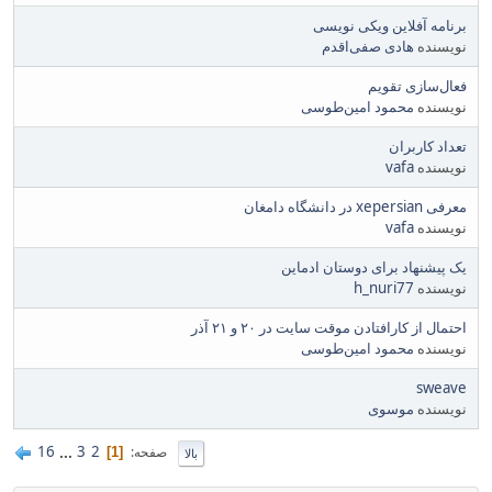
برنامه‌ آفلاین ویکی نویسی
نویسنده
هادی صفی‌اقدم
فعال‌سازی تقویم
نویسنده
محمود امین‌طوسی
تعداد کاربران
نویسنده
vafa
معرفی xepersian در دانشگاه دامغان
نویسنده
vafa
یک پیشنهاد برای دوستان ادماین
نویسنده
h_nuri77
احتمال از کارافتادن موقت سایت در ۲۰ و ۲۱ آذر
نویسنده
محمود امین‌طوسی
sweave
نویسنده
موسوی
16
...
3
2
صفحه
1
بالا