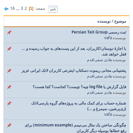
16
...
3
2
صفحه
1
پایین
موضوع
/
نویسنده
ثبت رسمی Persian TeX Group
نویسنده
vafa
با اجازهٔ دوستان/کاربران، بعد از این پست‌های به جواب رسیده و ...
قفل خواهد شد.
نویسنده
هادی صفی‌اقدم
پشتیبانی مجانی ریموت دسکتاپ اینترنتی کاربران لاتک ایرانی عزیز
نویسنده
هادی صفی‌اقدم
فایل گزارش یا log file چیه؟ چیست؟ کجاست؟ کجا هست؟
نویسنده
هادی صفی‌اقدم
شماره حساب برای کمک مالی به پروژه‌های گروه پارسی‌لاتک
(زی‌پرشین، سیمرغ و ...)
نویسنده
vafa
چگونگی ساختن یک مثال می‌نیمم (minimum example) برای
رفع خطاها بوسیله دیگر کاربران