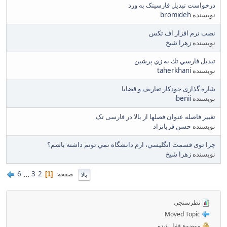
درخواست تبدیل فارسیتک به ورد
نویسنده
bromideh
نصب نرم افزار اف تكس
نویسنده
زهرا شيخ
تبديل فارسي تك به زي پرشين
نویسنده
taherkhani
شاره گذاری خودکار تعاریف و قضایا
نویسنده
benii
تغییر فاصله عنوان فصلها از بالا در فارسی تک
نویسنده
حسن قربانزاد
چرا توی قسمت انگليسي، ارم دانشگاه نمي تونم داشته باشم؟
نویسنده
زهرا شيخ
6
...
3
2
صفحه
1
بالا
نظرسنجی
Moved Topic
موضوع قفل شده