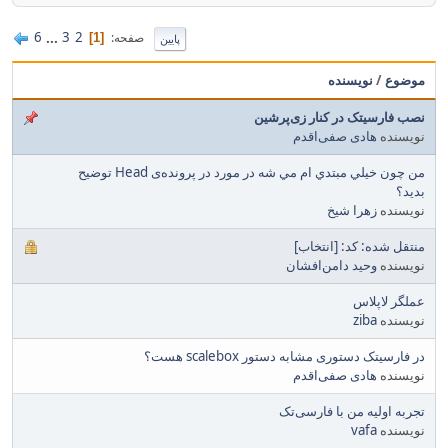
6
...
3
2
صفحه
1
پایین
موضوع
/
نویسنده
نصب فارسیتک در کنار زی‌پرشین
نویسنده
هادی صفی‌اقدم
من چون خيلي مبتدي ام مي شه در مورد در پرونده‌ی Head توضيح
بديد؟
نویسنده
زهرا شيخ
منتقل شده: کد: [انتخاب]
نویسنده
وحید دامن‌افشان
عملگر لاپلاس
نویسنده
ziba
در فارسیتک دستوری مشابه دستور scalebox هست؟
نویسنده
هادی صفی‌اقدم
تجربه اولیه من با فارسی‌تک
نویسنده
vafa