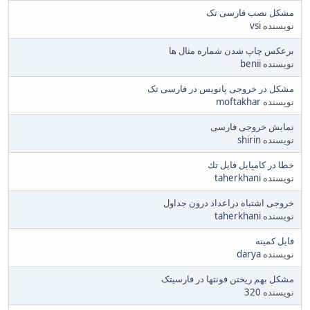
مشکل نصب فارسی تک
نویسنده
vsi
برعکس چاپ شدن شماره مثال ها
نویسنده
benii
مشکل در خروجی پانویس در فارسی تک
نویسنده
moftakhar
نمایش خروجی فارسی
نویسنده
shirin
خطا در كامپايل فايل تك
نویسنده
taherkhani
خروجی اشتباه دراعداد درون جداول
نویسنده
taherkhani
فایل کمینه
نویسنده
darya
مشکل بهم ریختن فونتها در فارسیتک
نویسنده
320