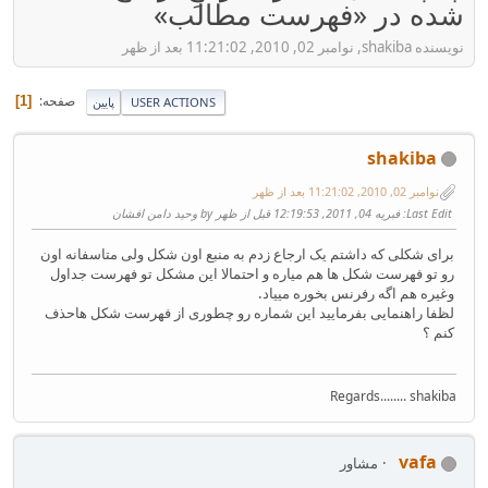
شده در «فهرست مطالب»
نویسنده shakiba, نوامبر 02, 2010, 11:21:02 بعد از ظهر
صفحه
1
USER ACTIONS
پایین
shakiba
نوامبر 02, 2010, 11:21:02 بعد از ظهر
Last Edit
: فبریه 04, 2011, 12:19:53 قبل از ظهر by وحید دامن افشان
برای شکلی که داشتم یک ارجاع زدم به منبع اون شکل ولی متاسفانه اون
رو تو فهرست شکل ها هم میاره و احتمالا این مشکل تو فهرست جداول
وغیره هم اگه رفرنس بخوره مییاد.
لظفا راهنمایی بفرمایید این شماره رو چطوری از فهرست شکل هاحذف
کنم ؟
Regards........ shakiba
vafa
مشاور