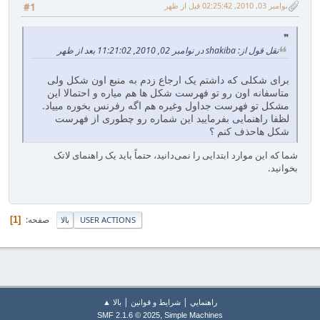
نوامبر 03, 2010, 02:25:42 قبل از ظهر
#1
نقل قول از: shakiba در نوامبر 02, 2010, 11:21:02 بعد از ظهر
برای شکلی که داشتم یک ارجاع زدم به منبع اون شکل ولی
متاسفانه اون رو تو فهرست شکل ها هم میاره و احتمالا این
مشکل تو فهرست جداول وغیره هم اگه رفرنس بخوره مییاد.
لظفا راهنمایی بفرمایید این شماره رو چطوری از فهرست
شکل هاحذف کنم ؟
شما که این موارد ابتدایی را نمی‌دانید، حتماً باید یک راهنمای لاتک
بخوانید.
صفحه
1
USER ACTIONS
بالا
|
|
راهنمايي
شرایط و قوانین
بالا ▲
,
SMF 2.1.6 © 2025
Simple Machines