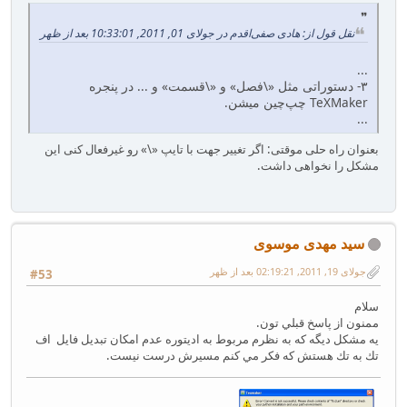
نقل قول از: هادی صفی‌اقدم در جولای 01, 2011, 10:33:01 بعد از ظهر
...
۳- دستوراتی مثل «\فصل» و «\قسمت» و ... در پنجره
TeXMaker چپ‌چین میشن.
...
بعنوان راه حلی موقتی: اگر تغییر جهت با تایپ «\» رو غیرفعال کنی این
مشکل را نخواهی داشت.
سید مهدی موسوی
جولای 19, 2011, 02:19:21 بعد از ظهر
#53
سلام
ممنون از پاسخ قبلي تون.
يه مشكل ديگه كه به نظرم مربوط به اديتوره عدم امكان تبديل فايل اف
تك به تك هستش كه فكر مي كنم مسيرش درست نيست.