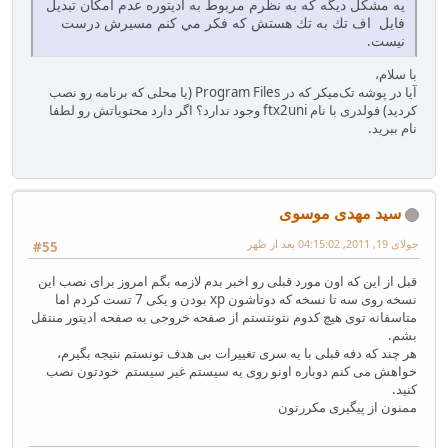
يه مشكل ديگه كه به نظرم مربوط به اديتوره عدم امكان تبديل
فايل اف تك به تك هستش كه فكر مي كنم مسيرش درست
نيست.
با سلام،
آیا در پوشه تک‌میکر که در Program Files (یا محلی که برنامه رو نصب
کردید) فولدری با نام ftx2uni وجود ندارد؟ اگر دارد محتویاتش رو لطفا
نام ببرید.
سید مهدی موسوی
جولای 19, 2011, 04:15:02 بعد از ظهر
#55
قبل از این که اون مورد قبلی رو اخبر بدم لازمه بگم امروز برای نصب این
نسخه روی سه تا نسخه که دوتاشون xp بودن و یکی 7 تست کردم اما
متاسفانه توی هیچ کدوم نتونتستم از صفحه خروجی به صفحه ادیتور منتقل
بشم.
هر چند که دفه قبلی با یه سری تغییرات بی هدف تونستم نتیجه بگیرم،
خواهش می کنم دوباره اونو روی یه سیستم غیر سیستم خودتون نصب
کنید.
ممنون از پیگیری مکررتون