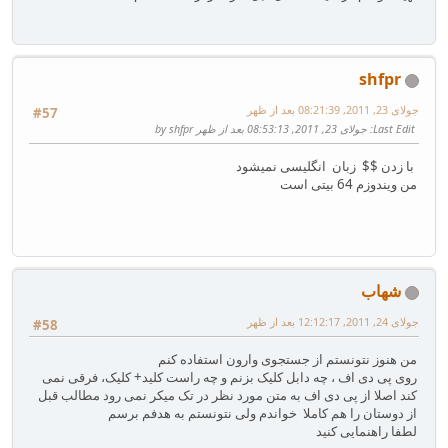
shfpr
جولای 23, 2011, 08:21:39 بعد از ظهر
#57
Last Edit
: جولای 23, 2011, 08:53:13 بعد از ظهر by shfpr
با زدن $$ زبان انگلیسی نمیشود
من ویندوزم 64 بیتی است
شهاب
جولای 24, 2011, 12:12:17 بعد از ظهر
#58
من هنوز نتونستم از جستجوی وارون استفاده کنم
روی پی دی اف ، چه دابل کلیک بزنم و چه راست کلید+ کلیک، فرقی نمی
کند اصلا از پی دی اف به متن مورد نظر در تک میکر نمی رود مطالب قبل
از دوستان را هم کاملا خواندم ولی نتونستم به هدفم برسم
لطفا راهنمایی کنید