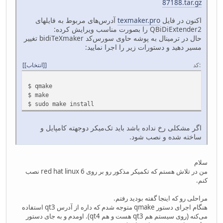
87188.tar.gz
اکنون در فایل
texmaker.pro
آدرس‌های مربوط به فایلهای
QBiDiExtender2 را بصورت مناسب ویرایش کرده:
حال در ترمینال به پوشه حاوی سورس‌کد bidiTeXmaker تغییر
مسیر دهید و دستورات زیر را اجرا نمایید:
کد
[انتخاب]
$ qmake
$ make
$ sudo make install
اگر مشکلی رخ نداده باشد باید تک‌میکر دوجهته کامپایل و
ساخته شده و نصب شود.
سلام
من در تلاش هستم که تکمیکر مذکور رو بر روی red hat linux 6 نصب
کنم.
مراحلی رو که اینجا گفته بودید رفتم.
هنگام اجرای دستور qmake متوجه شدم که داره از آدرس qt3 استفاده
می‌کنه (روی سیستم هم qt3 هست و هم qt4). اومدم و به جای دستور