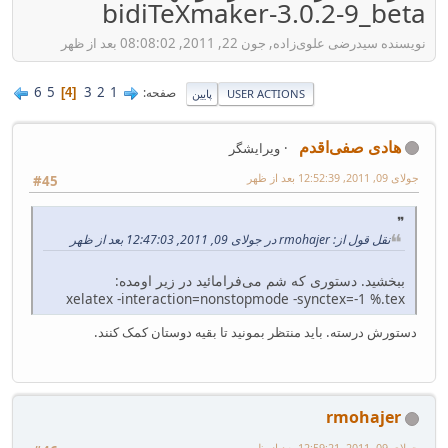
bidiTeXmaker-3.0.2-9_beta
نویسنده سیدرضی علوی‌زاده, جون 22, 2011, 08:08:02 بعد از ظهر
6
5
3
2
1
صفحه
4
USER ACTIONS
پایین
هادی صفی‌اقدم
ویرایشگر
جولای 09, 2011, 12:52:39 بعد از ظهر
#45
نقل قول از: rmohajer در جولای 09, 2011, 12:47:03 بعد از ظهر
ببخشید. دستوری که شم می‌فرامائید در زیر اومده:
xelatex -interaction=nonstopmode -synctex=-1 %.tex
دستورش درسته. باید منتظر بمونید تا بقیه دوستان کمک کنند.
rmohajer
جولای 09, 2011, 12:59:21 بعد از ظهر