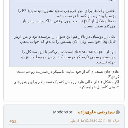
بعضی وقت‌ها برای من خروجی سفید نشون میده. باید F7 را
بزنم یا ببندم و باز کنم تا درست بشه.
ضمنا مشکل از pdf نیست. چون وقتی با آکروبات ریدر باز
می‌کنم سفید نیست.
یکی از دوستان در تالار هم این سوال را پرسیده بود و من ازش
فایل log خواستم ولی الان پستش را ندیدم که جواب بدهم.
من از sumatra-pdf فعلا استفاده می‌کنم تا این مشکل را
موسسه رسمی تک‌میکر درست کند. چون مربوط به پچ دو
جهته نیست.
هادی جان نسخه‌ای که از خود سایت تک‌میکر دردسترسه رو هم تست
کردی؟!
اگر مشکل فضای خالی هاردم رو حل کنم یک نسخه هم برای ویندوزهای
۶۴بیتی کامپایل خواهم کرد.
سیدرضی علوی‌زاده
Moderator
جولای 19, 2011, 02:24:30 قبل از ظهر
#52