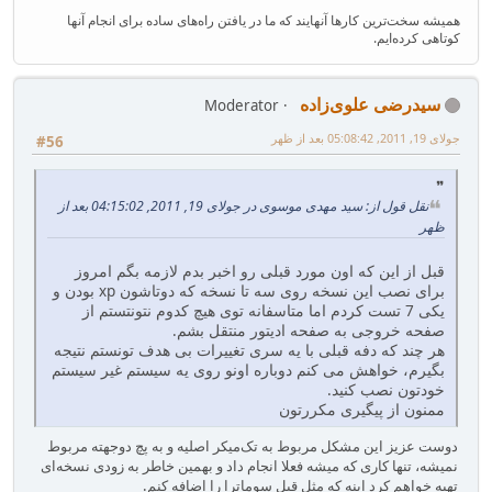
همیشه سخت‌ترین کارها آنهایند که ما در یافتن راه‌های ساده برای انجام آنها
کوتاهی کرده‌ایم.
سیدرضی علوی‌زاده
Moderator
جولای 19, 2011, 05:08:42 بعد از ظهر
#56
نقل قول از: سید مهدی موسوی در جولای 19, 2011, 04:15:02 بعد از
ظهر
قبل از این که اون مورد قبلی رو اخبر بدم لازمه بگم امروز
برای نصب این نسخه روی سه تا نسخه که دوتاشون xp بودن و
یکی 7 تست کردم اما متاسفانه توی هیچ کدوم نتونتستم از
صفحه خروجی به صفحه ادیتور منتقل بشم.
هر چند که دفه قبلی با یه سری تغییرات بی هدف تونستم نتیجه
بگیرم، خواهش می کنم دوباره اونو روی یه سیستم غیر سیستم
خودتون نصب کنید.
ممنون از پیگیری مکررتون
دوست عزیز این مشکل مربوط به تک‌میکر اصلیه و به پچ دوجهته مربوط
نمیشه، تنها کاری که میشه فعلا انجام داد و بهمین خاطر به زودی نسخه‌ای
تهیه خواهم کرد اینه که مثل قبل سوماترا را اضافه کنم.