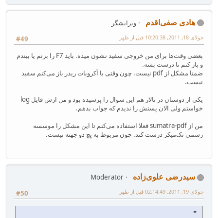
هادی صفی‌اقدم
ویرایشگر
جولای 18, 2011, 10:20:38 قبل از ظهر
#49
بعضی وقت‌ها برای من خروجی سفید نشون میده. باید F7 را بزنم یا ببندم
و باز کنم تا درست بشه.
ضمنا مشکل از pdf نیست. چون وقتی با آکروبات ریدر باز می‌کنم سفید
نیست.
یکی از دوستان در تالار هم این سوال را پرسیده بود و من ازش فایل log
خواستم ولی الان پستش را ندیدم که جواب بدهم.
من از sumatra-pdf فعلا استفاده می‌کنم تا این مشکل را موسسه
رسمی تک‌میکر درست کند. چون مربوط به پچ دو جهته نیست.
سیدرضی علوی‌زاده
Moderator
جولای 19, 2011, 02:14:49 قبل از ظهر
#50