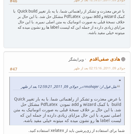
#46
با عرض معذرت و تشکر از راهنمائی شما. با یه بار تغییر Quick build با
کمک wizard و add نمودن PdfLatex مشکل حل شد. با این حال بر
خلاف نسخهٔ قبلی به صورت اتوماتیک به متن اصلی نمیره. با این حال
مزایای زیادی دارده از جمله این که لیست label ها رو نشون میده که
میتونه خیلی مفید باشه.
هادی صفی‌اقدم
ویرایشگر
جولای 09, 2011, 02:15:16 بعد از ظهر
#47
نقل قول از: rmohajer در جولای 09, 2011, 12:59:21 بعد از ظهر
با عرض معذرت و تشکر از راهنمائی شما. با یه بار تغییر Quick
build با کمک wizard و add نمودن PdfLatex مشکل حل
شد. با این حال بر خلاف نسخهٔ قبلی به صورت اتوماتیک به متن
اصلی نمیره. با این حال مزایای زیادی دارده از جمله این که
لیست label ها رو نشون میده که میتونه خیلی مفید باشه.
شما برای استفاده از زی‌پرشین باید از xelatex استفاده کنید.