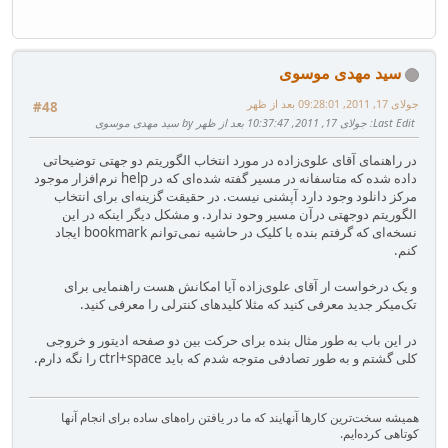
سید مهدی موسوی
جولای 17, 2011, 09:28:01 بعد از ظهر
#48
Last Edit
: جولای 17, 2011, 10:37:47 بعد از ظهر by سید مهدی موسوی
در راهنمای آقای علوی‌زاده در مورد انتخاب الگوریتم دو جهتی توضیحاتی
داده شده که متاسفانه در مسیر گفته شده‌ای که در help نرم‌افزار موجود
مرکز دانلود وجود دارد آپشنی نیست. در حقیقت گزینه‌ای برای انتخاب
الگوریتم دوجهتی درآن مسیر وحود ندارد. و مشکل دیگر اینکه در این
نسخه‌ای که گرفتم بنده با کلیک در حاشیه نمی‌توانم bookmark ایجاد
کنم.
و یک درخواست ار آقای علوی‌زاده آیا امکانش هست راهنمایی برای
تک‌میکر جدید معرفی کنید که مثلا کلیدهای کنترلی را معرفی کنید.
در این باب به طور مثال بنده برای حرکت بین دو صفحه ادیتور و خروجی
کلی گشتم و به طور تصادفی متوجه شدم که باید ctrl+space را نگه دارم.
همیشه سخت‌ترین کارها آنهایند که ما در یافتن راه‌های ساده برای انجام آنها
کوتاهی کرده‌ایم.