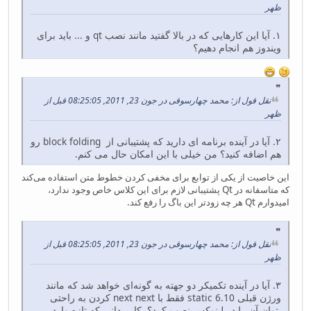
ظهر
۱. آیا این کارهایی که در بالا گفتید مانند نصب qt و ... باید برای
ویندوز هم انجام دهیم؟
نقل قول از: محمد چهارسوقی در جون 23, 2011, 08:25:05 قبل از
ظهر
۲. آیا در آینده برنامه ای دارید که پشتیبانی از block folding رو
هم اضافه کنید؟ من خیلی با این امکان حال می کنم.
این خاصیت از یکی از توابع برای مخفی کردن خطوط متن استفاده می‌کند
که متاسفانه در Qt پشتیبانی لازم برای این کلاس خاص وجود ندارد،
امیدوارم Qt هر چه زودتر این باگ را رفع کند.
نقل قول از: محمد چهارسوقی در جون 23, 2011, 08:25:05 قبل از
ظهر
۳. آیا در آینده تکمیکر دو جهته به گونه‌ای خواهد شد که مانند
ورژن قبلی static 6.10 فقط با next next کردن به راحتی
بتوان آن را در لینوکس نصب کرد؟ کاربردانی که تازه وارد