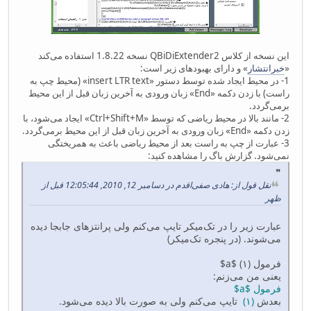
این نسخه از کلاس QBiDiExtender2 نسخه 1.8.22 استفاده می‌کند
«
خبرانتشار
» و دارای بهبودهای زیر است:
1- در محیط ایجاد شده توسط دستور «insert LTR text» (محیط چپ به
راست) با زدن دکمه «End» زبان ورودی به آخرین زبان قبل از این محیط
برمی‌گردد.
2- مانند بالا در محیط ریاضی که توسط «Ctrl+Shift+M» ایجاد می‌شود، با
زدن دکمه «End» زبان ورودی به آخرین زبان قبل از این محیط برمی‌گردد.
3- عبارت از چپ به راست بعد از محیط ریاضی باعث به همریختگی
نمی‌شود. گزارش باگ را مشاهده کنید:
نقل قول از: هادی صفی‌اقدم در دسامبر 12, 2010, 12:05:44 قبل از
ظهر
عبارت زیر را در تک‌میکر تایپ می‌کنم ولی پرانتزهای جابجا دیده
می‌شوند. (در پنجره تک‌میکر)
فرمول ‎$‎‎‎a‎$‎ (۱)
یعنی من می‌زنم:
فرمول $a$
بعدش
(۱)
تایپ می‌کنم ولی به صورت بالا دیده می‌شود.