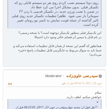
روی دوتا سیستم نصب کردم روی هر دو سیستم فایلی رو که
تکمیکر قبلی بدون مشکل اجرا می کرد خطا داد.
در ضمن با نصب ورژن جدید، در تکمیکر قدیمی با زدن F7
سوماترا باز نمی شود. ظاهرا تنظیمات تکمیکر جدید روی قبلی
تاثیر گذاشته از جمله فونت نمایش به تایمز نیو رومان تغییر
کرده است
این تک‌میکر قبلی منظور تک‌میکر دوجهته است؟ یا نسخه رسمی؟
در نام فایل یا مسیر آن فضای خالی وجود دارد احتمالا
همانطور که گفتم این نسخه از همان فایل تنظیمات استفاده می‌کند و
شما باید به سوال مربوط به جایگزینی فایل تنظیمات پاسخ «خیر»
می‌دادید!
سیدرضی علوی‌زاده
Moderator
جون 23, 2011, 09:43:13 قبل از ظهر
#6
سلام
خواهش میکنم، لطف دارید.
نقل قول از: محمد چهارسوقی در جون 23, 2011, 08:25:05 قبل از