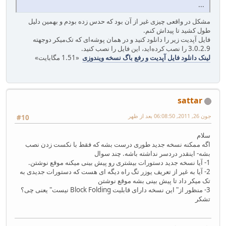
...
مشکل در واقعی چیزی غیر از آن بود که حدس زده بودم و بهمین دلیل
طول کشید تا پیداش کنم.
فایل آپدیت زیر را دانلود کنید و در همان پوشه‌ای که تک‌میکر دوجهته
3.0.2.9 را نصب کرده‌اید، این فایل را نصب کنید.
لینک دانلود فایل آپدیت و رفع باگ نسخه ویندوزی
«1.51 مگابایت»
sattar
جون 26, 2011, 06:08:50 بعد از ظهر
#10
سلام
اگه ممکنه نسخه جدید طوری درست بشه که فقط با نکست زدن نصب
بشه- اینقدر دردسر نداشته باشه. چند سوال
1- آیا نسخه جدید دستورات بیشتری رو پیش بینی میکنه موقع نوشتن.
2- آیا به غیر از تعریف یوزر تگ راه دیگه ای هست که دستورات جدیدی به
تک میکر داد تا پیش بینی بشه موقع نوشتن
3- منظور از" این نسخه دارای قابلیت Block Folding نیست" یعنی چی؟
تشکر