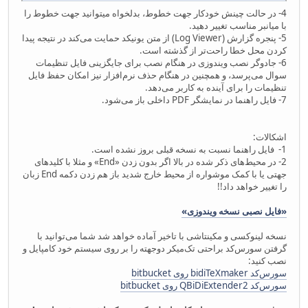
4- در حالت چینش خودکار جهت خطوط، بدلخواه میتوانید جهت خطوط را
با میانبر مناسب تغییر دهید.
5- پنجره گزارش (Log Viewer) از متن یونیکد حمایت می‌کند در نتیجه پیدا
کردن محل خطا راحت‌تر از گذشته است.
6- جادوگر نصب ویندوزی در هنگام نصب برای جایگزینی فایل تنظیمات
سوال می‌پرسد، و همچنین در هنگام حذف نرم‌افزار نیز امکان حفظ فایل
تنظیمات را برای آینده به کاربر می‌دهد.
7- فایل راهنما در نمایشگر PDF داخلی باز می‌شود.
اشکالات:
1- فایل راهنما نسبت به نسخه قبلی بروز نشده است.
2- در محیط‌های ذکر شده در بالا اگر بدون زدن «End» و مثلا با کلیدهای
جهتی یا با کمک موشواره از محیط خارج شدید باز هم زدن دکمه End زبان
را تغییر خواهد داد!!
«فایل نصبی نسخه ویندوزی»
نسخه لینوکسی و مکینتاشی با تاخیر آماده خواهد شد شما می‌توانید با
گرفتن سورس‌کد براحتی تک‌میکر دوجهته را بر روی سیستم خود کامپایل و
نصب کنید:
سورس‌‌کد bidiTeXmaker روی bitbucket
سورس‌‌کد QBiDiExtender2 روی bitbucket