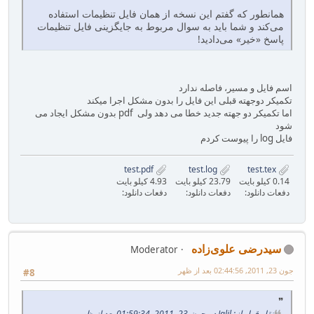
همانطور که گفتم این نسخه از همان فایل تنظیمات استفاده
می‌کند و شما باید به سوال مربوط به جایگزینی فایل تنظیمات
پاسخ «خیر» می‌دادید!
اسم فایل و مسیر، فاصله ندارد
تکمیکر دوجهته قبلی این فایل را بدون مشکل اجرا میکند
اما تکمیکر دو جهته جدید خطا می دهد ولی pdf بدون مشکل ایجاد می
شود
فایل log را پیوست کردم
test.pdf
test.log
test.tex
0.14 کیلو بایت
23.79 کیلو بایت
4.93 کیلو بایت
دفعات دانلود:
دفعات دانلود:
دفعات دانلود:
سیدرضی علوی‌زاده
Moderator
جون 23, 2011, 02:44:56 بعد از ظهر
#8
نقل قول از: Jalil در جون 23, 2011, 01:59:34 بعد از ظهر