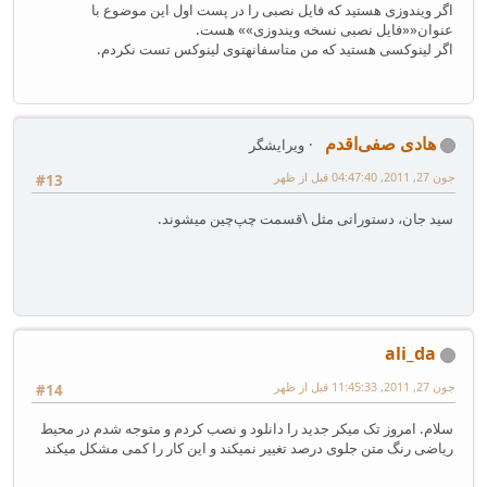
اگر ویندوزی هستید که فایل نصبی را در پست اول این موضوع با
عنوان««فایل نصبی نسخه ویندوزی»» هست.
اگر لینوکسی هستید که من متاسفانهتوی لینوکس تست نکردم.
هادی صفی‌اقدم
ویرایشگر
جون 27, 2011, 04:47:40 قبل از ظهر
#13
سید جان، دستوراتی مثل \قسمت چپ‌چین میشوند.
ali_da
جون 27, 2011, 11:45:33 قبل از ظهر
#14
سلام. امروز تک میکر جدید را دانلود و نصب کردم و متوجه شدم در محیط
ریاضی رنگ متن جلوی درصد تغییر نمیکند و این کار را کمی مشکل میکند