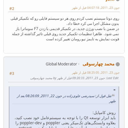
جون 23, 2011, 04:07:18 قبل از ظهر
#2
روی دوتا سیستم نصب کردم روی هر دو سیستم فایلی رو که تکمیکر قبلی
بدون مشکل اجرا می کرد خطا داد.
در ضمن با نصب ورژن جدید، در تکمیکر قدیمی با زدن F7 سوماترا باز
نمی شود. ظاهرا تنظیمات تکمیکر جدید روی قبلی تاثیر گذاشته از جمله
فونت نمایش به تایمز نیو رومان تغییر کرده است
محمد چهارسوقی
Global Moderator
جون 23, 2011, 08:25:05 قبل از ظهر
#3
Last Edit
: جون 23, 2011, 09:20:33 قبل از ظهر by محمد چهارسوقی
نقل قول از: سیدرضی علوی‌زاده در جون 22, 2011, 08:26:09 بعد از
ظهر
روش کامپایل:
باید ابزار توسعه Qt را با توجه به سیستم‌عامل خود نصب کنید،
بعلاوه وابستگی‌های تک‌میکر یعنی poppler و poppler-dev را
هم نیاز دارید پس از آن دوفایل زیر را دانلود کرده و extract