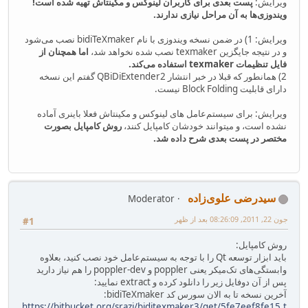
ویرایش:
پست بعدی برای کاربران لینوکس و مکینتاش تهیه شده است!
ویندوزی‌ها به آن مراحل نیازی ندارند.
ویرایش: 1) در ضمن نسخه ویندوزی با نام bidiTeXmaker نصب می‌شود
و در نتیجه جایگزین texmaker نصب شده نخواهد شد،
اما همچنان از
فایل تنظیمات texmaker استفاده می‌کند.
2) همانطور که قبلا در خبر انتشار QBiDiExtender2 گفتم این نسخه
دارای قابلیت Block Folding نیست.
ویرایش: برای سیستم‌عامل های لینوکس و مکینتاش فعلا باینری آماده
نشده است، و میتوانند خودشان کامپایل کنند،
روش کامپایل بصورت
مختصر در پست بعدی شرح داده شد.
سیدرضی علوی‌زاده
Moderator
جون 22, 2011, 08:26:09 بعد از ظهر
#1
روش کامپایل:
باید ابزار توسعه Qt را با توجه به سیستم‌عامل خود نصب کنید، بعلاوه
وابستگی‌های تک‌میکر یعنی poppler و poppler-dev را هم نیاز دارید
پس از آن دوفایل زیر را دانلود کرده و extract نمایید:
آخرین نسخه تا به الان سورس کد bidiTeXmaker:
https://bitbucket.org/srazi/biditexmaker3/get/5fe7eef8fe15.t