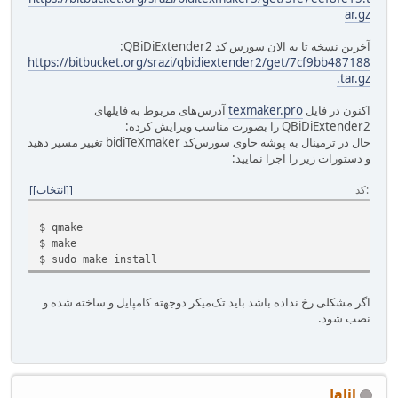
ar.gz
آخرین نسخه تا به الان سورس کد QBiDiExtender2:
https://bitbucket.org/srazi/qbidiextender2/get/7cf9bb487188
.tar.gz
اکنون در فایل
texmaker.pro
آدرس‌های مربوط به فایلهای
QBiDiExtender2 را بصورت مناسب ویرایش کرده:
حال در ترمینال به پوشه حاوی سورس‌کد bidiTeXmaker تغییر مسیر دهید
و دستورات زیر را اجرا نمایید:
کد
[انتخاب]
$ qmake
$ make
$ sudo make install
اگر مشکلی رخ نداده باشد باید تک‌میکر دوجهته کامپایل و ساخته شده و
نصب شود.
Jalil