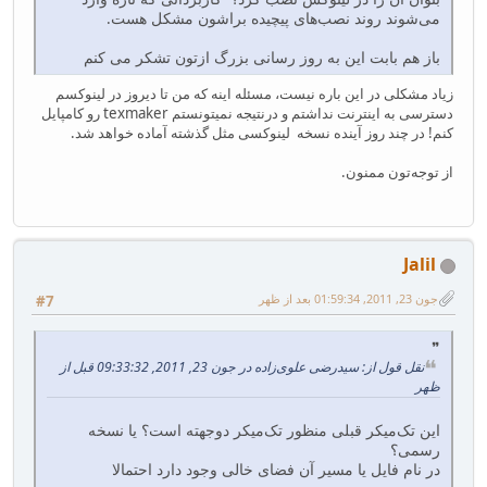
می‌شوند روند نصب‌های پیچیده براشون مشکل هست.
باز هم بابت این به روز رسانی بزرگ ازتون تشکر می کنم
زیاد مشکلی در این باره نیست، مسئله اینه که من تا دیروز در لینوکسم
دسترسی به اینترنت نداشتم و درنتیجه نمیتونستم texmaker رو کامپایل
کنم! در چند روز آینده نسخه لینوکسی مثل گذشته آماده خواهد شد.
از توجه‌تون ممنون.
Jalil
جون 23, 2011, 01:59:34 بعد از ظهر
#7
نقل قول از: سیدرضی علوی‌زاده در جون 23, 2011, 09:33:32 قبل از
ظهر
این تک‌میکر قبلی منظور تک‌میکر دوجهته است؟ یا نسخه
رسمی؟
در نام فایل یا مسیر آن فضای خالی وجود دارد احتمالا