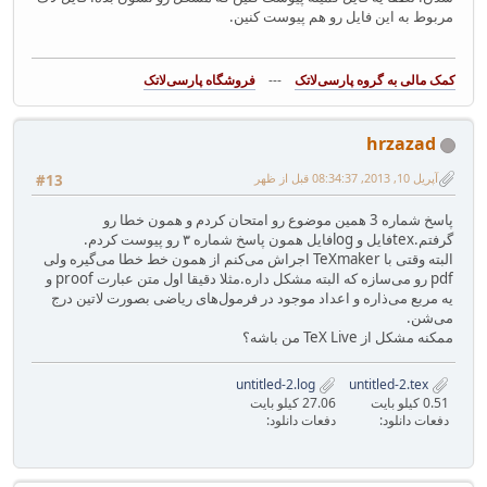
مربوط به این فایل رو هم پیوست کنین.
---
فروشگاه پارسی‌لاتک‎
hrzazad
آپریل 10, 2013, 08:34:37 قبل از ظهر
#13
پاسخ شماره 3 همین موضوع رو امتحان کردم و همون خطا رو
گرفتم.texفایل و logفایل همون پاسخ شماره ۳ رو پیوست کردم.
البته وقتی با TeXmaker اجراش می‌کنم از همون خط خطا می‌گیره ولی
pdf رو می‌سازه که البته مشکل داره.مثلا دقیقا اول متن عبارت proof و
یه مربع می‌ذاره و اعداد موجود در فرمول‌های ریاضی بصورت لاتین درج
می‌شن.
ممکنه مشکل از TeX Live من باشه؟
untitled-2.log
untitled-2.tex
0.51 کیلو بایت
27.06 کیلو بایت
دفعات دانلود:
دفعات دانلود: