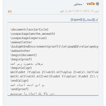
vafa
مشاور
جون 13, 2012, 11:20:17 قبل از ظهر
#5
کد
[انتخاب]
Expand
\documentclass{article}
\usepackage{amsthm,amsmath}
\usepackage{xepersian}
\makeatletter
\bidi@AtEndEnvironment{proof}{\let\popQED\relax\qedsymbol
\makeatother
\begin{document}
\begin{proof}
برهان به‌صورت زیر است
\begin{align}
&m(X\odot (Y\oplus Z))=m(X).m(Y\oplus Z)=m(x).(m(Y)+m(Z))
&m(X).m(Y)+m(X).m(Z)=m((X\odot Y)\oplus( X\odot Z)).\nonu
\end{align}
و این ادمه اثبات است.
\end{proof}
در بالا یک اثبات را می‌بینیم.
\end{document}