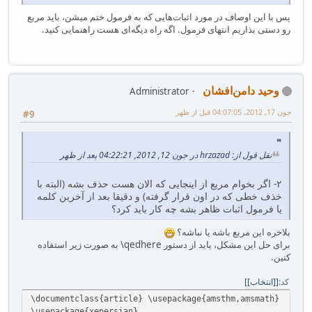
پس با این اوصاف در مورد اثبات‌هایی که به فرمول ختم میشن، باید مربع
رو دستی بذاریم انتهای فرمول. اگه راه دیگه‌ای هست راهنمایی کنید.
وحید دامن‌افشان
Administrator
جون 17, 2012, 04:07:05 قبل از ظهر
#9
نقل قول از: hrzazad در جون 12, 2012, 04:22:21 بعد از ظهر
۲- اگر بخوام مربع از اینجایی که الان هست حذف بشه (البته با
خذف خطی که در اون قرار گرفته) و دقیقا بعد از آخرین کلمه
یا فرمول اثبات ظاهر بشه چه کار باید کرد؟
بلاخره این مربع باشه یا نباشه؟
برای حل این مشکل، باید از دستور qedhere\ به صورت زیر استفاده
کنین.
کد
[انتخاب]
\documentclass{article}‎ ‎\usepackage{amsthm,amsmath}‎
‎\usepackage{xepersian}‎