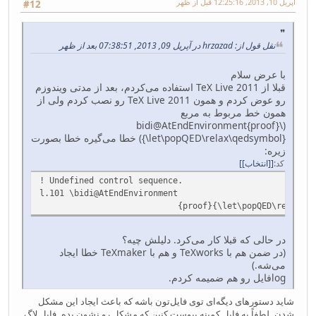
آپریل 10, 2013, 12:25:16 قبل از ظهر
#12
نقل قول از: hrzazad در آپریل 09, 2013, 07:38:51 بعد از ظهر
با عرض سلام
قبلا از TeX Live 2011 استفاده می‌کردم، بعد از مدتی ویندوزم
رو عوض کردم و همون TeX Live 2011 رو نصب کردم ولی از
همون خط مربوط به مربع
(\bidi@AtEndEnvironment{proof}
{\let\popQED\relax\qedsymbol}) خطا می‌گیره خطا بصورت
زیره:
کد
[انتخاب]
! Undefined control sequence.
l.101 \bidi@AtEndEnvironment
{proof}{\let\popQED\relax\qedsy
در حالی که قبلا کار می‌کرد. دلیلش چیه؟
(در ضمن هم با TeXworks و هم با TeXmaker خطا ایجاد
می‌شه.)
logفایل رو هم ضمیمه کردم.
شاید دستورهای دیگه‌ای توی فایل‌تون باشه که باعث ایجاد این مشکل
شدن. لطفاً یه فایل کمینه پیوست کنین که مشکل رو نشون بده. فایل لاگ