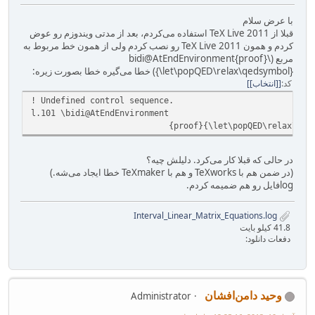
با عرض سلام
قبلا از TeX Live 2011 استفاده می‌کردم، بعد از مدتی ویندوزم رو عوض
کردم و همون TeX Live 2011 رو نصب کردم ولی از همون خط مربوط به
مربع (\bidi@AtEndEnvironment{proof}
{\let\popQED\relax\qedsymbol}) خطا می‌گیره خطا بصورت زیره:
کد
[انتخاب]
! Undefined control sequence.
l.101 \bidi@AtEndEnvironment
{proof}{\let\popQED\relax\qedsym
در حالی که قبلا کار می‌کرد. دلیلش چیه؟
(در ضمن هم با TeXworks و هم با TeXmaker خطا ایجاد می‌شه.)
logفایل رو هم ضمیمه کردم.
Interval_Linear_Matrix_Equations.log
41.8 کیلو بایت
دفعات دانلود:
وحید دامن‌افشان
Administrator