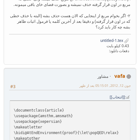
مربع در اون قرار گرفته خذف نمیشه و بصورت فضای خای باقی میمونه.
۲- اگر بخوام مربع از اینجایی که الان هست حذف بشه (البته با خذف خطی
که در اون قرار گرفته) و دقیقا بعد از آخرین کلمه یا فرمول اثبات ظاهر
بشه چه کار باید کرد؟
untitled-1.tex
0.43 کیلو بایت
دفعات دانلود:
vafa
مشاور
جون 12, 2012, 05:15:01 بعد از ظهر
#3
کد
[انتخاب]
\documentclass{article}
\usepackage{amsthm,amsmath}
\usepackage{xepersian}
\makeatletter
\bidi@AtEndEnvironment{proof}{\let\popQED\relax}
\makeatother