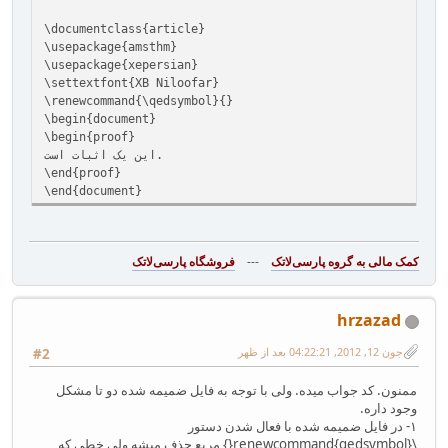
\documentclass{article}‎
‎\usepackage{amsthm‎}‎
‎\usepackage{xepersian}‎
‎\settextfont{XB‎ ‎Niloofar‎‎‎‎}‎
‎‎‎\renewcommand{\qedsymbol‎}{}‎‎
‎\begin{document}‎
‎\begin{proof}‎‎
‎‎‎این یک اثبات است.
‎\end{proof}‎
‎\end{document}‎
---
فروشگاه پارسی‌لاتک‎
hrzazad
جون 12, 2012, 04:22:21 بعد از ظهر
#2
ممنون. کد جواب میده. ولی با توجه به فایل ضمیمه شده دو تا مشکل
وجود داره.
۱- در فایل ضمیمه شده با فعال شدن دستور
\renewcommand{qedsymbol}{} مربع حذف میشه ولی خطی که