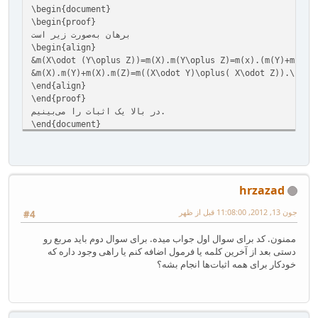
\begin{document}
\begin{proof}
برهان به‌صورت زیر است
\begin{align}
&m(X\odot (Y\oplus Z))=m(X).m(Y\oplus Z)=m(x).(m(Y)+m(Z))
&m(X).m(Y)+m(X).m(Z)=m((X\odot Y)\oplus( X\odot Z)).\nonu
\end{align}
\end{proof}
در بالا یک اثبات را می‌بینیم.
\end{document}
hrzazad
جون 13, 2012, 11:08:00 قبل از ظهر
#4
ممنون. کد برای سوال اول جواب میده. برای سوال دوم باید مربع رو
دستی بعد از آخرین کلمه یا فرمول اضافه کنم یا راهی وجود داره که
خودکار برای همه اثبات‌ها انجام بشه؟