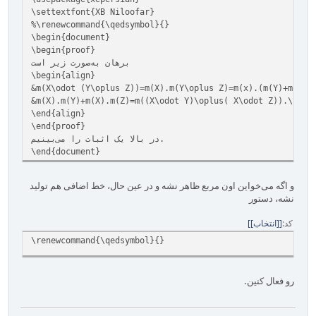
‎\settextfont{XB Niloofar}‎
‎%‎‎\renewcommand{\qedsymbol}{}‎
‎\begin{document}‎
‎\begin{proof}‎
برهان به‌صورت زیر است
‎\begin{align}‎
‎&m(X\odot (Y\oplus Z))=m(X).m(Y\oplus Z)=m(x).(m(Y)+m(Z))=
‎&m(X).m(Y)+m(X).m(Z)=m((X\odot Y)\oplus( X\odot Z)).\nonumber
‎\end{align}‎
‎\end{proof}‎
در بالا یک اثبات را می‌بینیم.
‎\end{document}
و اگه می‌خواین اون مربع ظاهر نشه و در عین حال، خط اضافی هم تولید
نشه، دستور
کد
[انتخاب]
\renewcommand{\qedsymbol}{}‎
رو فعال کنین.