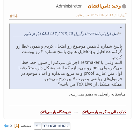
وحید دامن‌افشان
Administrator
آپریل 10, 2013, 01:50:26 بعد از ظهر
#14
نقل قول از: hrzazad در آپریل 10, 2013, 08:34:37 قبل از ظهر
پاسخ شماره 3 همین موضوع رو امتحان کردم و همون خطا رو
گرفتم.texفایل و logفایل همون پاسخ شماره ۳ رو پیوست
کردم.
البته وقتی با TeXmaker اجراش می‌کنم از همون خط خطا
می‌گیره ولی pdf رو می‌سازه که البته مشکل داره.مثلا دقیقا
اول متن عبارت proof و یه مربع می‌ذاره و اعداد موجود در
فرمول‌های ریاضی بصورت لاتین درج می‌شن.
ممکنه مشکل از TeX Live من باشه؟
متاسفانه راه‌حلی به ذهنم نمی‌رسه.
---
فروشگاه پارسی‌لاتک‎
2
صفحه
1
USER ACTIONS
بالا