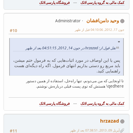
---
فروشگاه پارسی‌لاتک‎
وحید دامن‌افشان
Administrator
جون 17, 2012, 04:10:06 قبل از ظهر
#10
نقل قول از: hrzazad در جون 14, 2012, 04:51:15 بعد از ظهر
پس با این اوصاف در مورد اثبات‌هایی که به فرمول ختم میشن،
باید مربع رو دستی بذاریم انتهای فرمول. اگه راه دیگه‌ای هست
راهنمایی کنید.
تا اونجایی که من می‌دونم، تنها راه‌حل، استفاده از همین دستور
qedhere\ هستش که توی پست قبلی درباره‌ش نوشتم.
---
فروشگاه پارسی‌لاتک‎
hrzazad
آپریل 09, 2013, 07:38:51 بعد از ظهر
#11