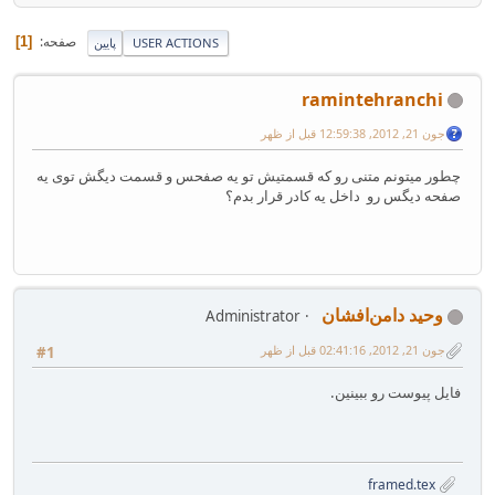
صفحه
1
USER ACTIONS
پایین
ramintehranchi
جون 21, 2012, 12:59:38 قبل از ظهر
چطور میتونم متنی رو که قسمتیش تو یه صفحس و قسمت دیگش توی یه
صفحه دیگس رو داخل یه کادر قرار بدم؟
وحید دامن‌افشان
Administrator
جون 21, 2012, 02:41:16 قبل از ظهر
#1
فایل پیوست رو ببینین.
framed.tex