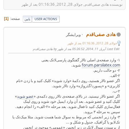
نویسنده هادی صفی‌اقدم, جولای 28, 2012, 01:16:36 بعد از ظهر
صفحه
1
USER ACTIONS
پایین
هادی صفی‌اقدم
ویرایشگر
جولای 28, 2012, 01:16:36 بعد از ظهر
Last Edit
: آپریل 11, 2014, 05:26:52 بعد از ظهر by هادی صفی‌اقدم
۱- وارد صفحه‌ی اصلی تالار گفتگوی پارسی‌لاتک یعنی
forum.parsilatex.com
شوید.
۲- دو حالت داریم.
۲-الف.
اگر عضو تالار هستید، روی دکمهٔ «وارد شوید» کلیک کنید و با زدن «نام
کاربری» و «پسورد/گذرواژه» وارد تالار شوید.
۲-ب.
اگر عضو تالار نیستید. در بالای صفحه‌ی تالار روی دکمه‌ی «
عضو شوید
»
کلیک کنید و عضو شوید. بعد آن وارد ایمیل خود شوید و روی لینک
فعال‌سازی کلیک کنید تا فعال شوید. بعد مرحله «۲-الف» را انجام دهید.
سپس به مرحله ۳ بروید.
۳- وارد زیر انجمنی که مربوط به سوال شما هست شوید. مثلا میک‌تک یا
تک‌لایو یا گرافیک، جدول و شکل و ...
از پرسیدن سوال لاتک در زیر انجمن «عمومی» موجود در انجمن