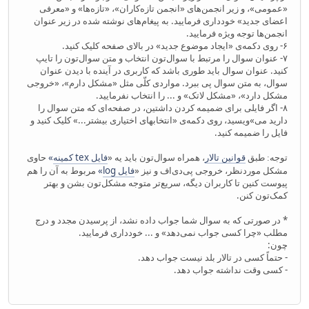
«عمومی»، و زیر انجمن‌های «انجمن تازه‌کاران»، «تازه‌ها» و «معرفی
اعضای جدید» خودداری فرمایید. به پیغام‌های نوشته شده در زیر عنوان
انجمن‌ها توجه ویژه فرمایید.
۶- روی دکمه‌ی «ایجاد موضوع جدید» در بالای صفحه کلیک کنید.
۷- عنوان سوال را مرتبط با سوال‌تون انتخاب و متن سوال‌تون را تایپ
کنید. عنوان سوال باید طوری باشد که کاربری در آینده با دیدن عنوان
سوال، به متن سوال پی ببرد. مواردی کلّی مثل «مشکل دارم»، «خروجی
مشکل دارد»، «مشکل لاتک» و ... را انتخاب نفرمایید.
۸- اگر فایلی برای ضمیمه کردن داشتین، در صفحه‌ای که متن سوال را
دارید می‌»ویسید، روی دکمه‌ی «انتخابهای اختیاری بیشتر...» کلیک کنید و
فایل را ضمیمه کنید.
، همراه سوال‌تون باید یه «
فايل tex کمينه‌
»
حاوی
توجه: طبق
قوانین تالار‌
مشکل موردنظر، خروجی پی‌دی‌اف و نیز «
فایل log‌
»
مربوط به آن را هم
پیوست کنین تا کاربران دیگه، سریع‌تر متوجه مشکل‌تون بشن و بهتر
کمک‌تون کنن.
* در صورتی که به سوال شما جواب داده نشد، از پرسیدن مجدد و درج
مطلب «چرا کسی جواب نمی‌دهد» و ... خودداری فرمایید.
چون:
- حتماً کسی در تالار بلد نیست جواب دهد.
- کسی وقت نداشته جواب دهد.