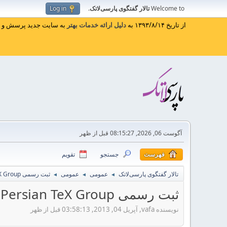
Welcome to
تالار گفتگوی پارسی‌لاتک
.
Log in
از تاریخ ۱۳۹۳/۸/۱۴ به
دلیل ارائه خدمات بهتر
به سایت جدید پرسش و پا
آگوست 06, 2026, 08:15:27 قبل از ظهر
فهرست
جستجو
تقویم
تالار گفتگوی پارسی‌لاتک
عمومی
عمومی
ثبت رسمی Persian TeX Group
◄
◄
◄
ثبت رسمی Persian TeX Group
نویسنده vafa, آپریل 04, 2013, 03:58:13 قبل از ظهر